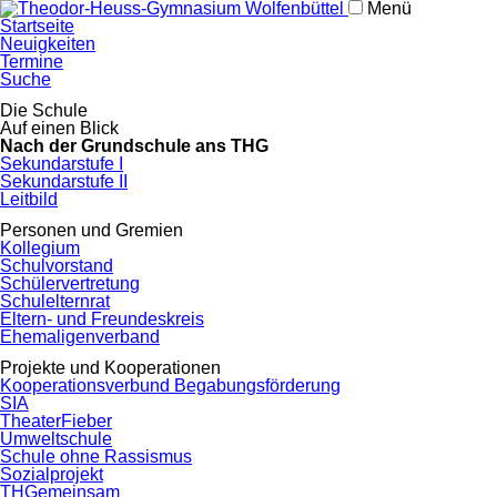
Menü
Navigation
Startseite
überspringen
Neuigkeiten
Termine
Suche
Navigation
Die Schule
überspringen
Auf einen Blick
Nach der Grundschule ans THG
Sekundarstufe I
Sekundarstufe II
Leitbild
Personen und Gremien
Kollegium
Schulvorstand
Schülervertretung
Schulelternrat
Eltern- und Freundeskreis
Ehemaligenverband
Projekte und Kooperationen
Kooperationsverbund Begabungsförderung
SIA
TheaterFieber
Umweltschule
Schule ohne Rassismus
Sozialprojekt
THGemeinsam