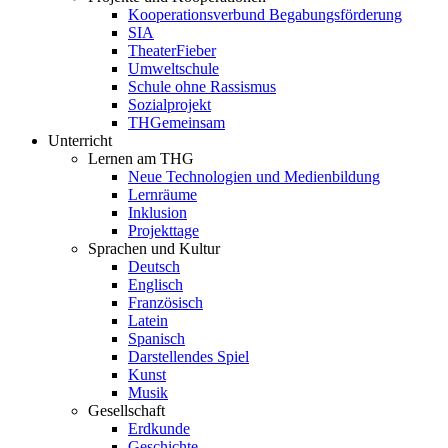
Kooperationsverbund Begabungsförderung
SIA
TheaterFieber
Umweltschule
Schule ohne Rassismus
Sozialprojekt
THGemeinsam
Unterricht
Lernen am THG
Neue Technologien und Medienbildung
Lernräume
Inklusion
Projekttage
Sprachen und Kultur
Deutsch
Englisch
Französisch
Latein
Spanisch
Darstellendes Spiel
Kunst
Musik
Gesellschaft
Erdkunde
Geschichte