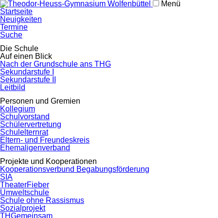
Menü
Navigation
Startseite
überspringen
Neuigkeiten
Termine
Suche
Navigation
Die Schule
überspringen
Auf einen Blick
Nach der Grundschule ans THG
Sekundarstufe I
Sekundarstufe II
Leitbild
Personen und Gremien
Kollegium
Schulvorstand
Schülervertretung
Schulelternrat
Eltern- und Freundeskreis
Ehemaligenverband
Projekte und Kooperationen
Kooperationsverbund Begabungsförderung
SIA
TheaterFieber
Umweltschule
Schule ohne Rassismus
Sozialprojekt
THGemeinsam