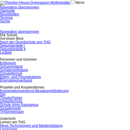
Menü
Navigation überspringen
Startseite
Neuigkeiten
Termine
Suche
Navigation überspringen
Die Schule
Auf einen Blick
Nach der Grundschule ans THG
Sekundarstufe I
Sekundarstufe II
Leitbild
Personen und Gremien
Kollegium
Schulvorstand
Schülervertretung
Schulelternrat
Eltern- und Freundeskreis
Ehemaligenverband
Projekte und Kooperationen
Kooperationsverbund Begabungsförderung
SIA
TheaterFieber
Umweltschule
Schule ohne Rassismus
Sozialprojekt
THGemeinsam
Unterricht
Lernen am THG
Neue Technologien und Medienbildung
Lernräume