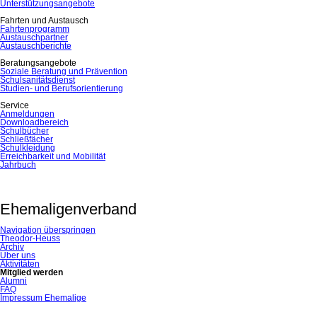
Unterstützungsangebote
Fahrten und Austausch
Fahrtenprogramm
Austauschpartner
Austauschberichte
Beratungsangebote
Soziale Beratung und Prävention
Schulsanitätsdienst
Studien- und Berufsorientierung
Service
Anmeldungen
Downloadbereich
Schulbücher
Schließfächer
Schulkleidung
Erreichbarkeit und Mobilität
Jahrbuch
Ehemaligenverband
Navigation überspringen
Theodor-Heuss
Archiv
Über uns
Aktivitäten
Mitglied werden
Alumni
FAQ
Impressum Ehemalige