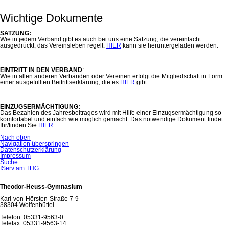
Wichtige Dokumente
SATZUNG:
Wie in jedem Verband gibt es auch bei uns eine Satzung, die vereinfacht
ausgedrückt, das Vereinsleben regelt.
HIER
kann sie heruntergeladen werden.
EINTRITT IN DEN VERBAND
:
Wie in allen anderen Verbänden oder Vereinen erfolgt die Mitgliedschaft in Form
einer ausgefüllten Beitrittserklärung, die es
HIER
gibt.
EINZUGSERMÄCHTIGUNG:
Das Bezahlen des Jahresbeitrages wird mit Hilfe einer Einzugsermächtigung so
komfortabel und einfach wie möglich gemacht. Das notwendige Dokument findet
Ihr/finden Sie
HIER
.
Nach oben
Navigation überspringen
Datenschutzerklärung
Impressum
Suche
IServ am THG
Theodor-Heuss-Gymnasium
Karl-von-Hörsten-Straße 7-9
38304 Wolfenbüttel
Telefon: 05331-9563-0
Telefax: 05331-9563-14