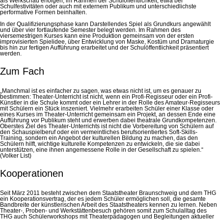
als Werkschau erfolgen, im Rahmen der Schulöffentlichkeit, etwa bei
Schulfestivitäten oder auch mit externem Publikum und unterschiedlichste
performative Formen beinhalten.
In der Qualifizierungsphase kann Darstellendes Spiel als Grundkurs angewählt
und über vier fortlaufende Semester belegt werden. Im Rahmen des
viersemestrigen Kurses kann eine Produktion gemeinsam von der ersten
improvisierten Spielidee, über Entwicklung von Maske, Kostüm und Dramaturgie
bis hin zur fertigen Aufführung erarbeitet und der Schulöffentlichkeit präsentiert
werden.
Zum Fach
„Manchmal ist es einfacher zu sagen, was etwas nicht ist, um es genauer zu
bestimmen: Theater-Unterricht ist nicht, wenn ein Profi-Regisseur oder ein Profi-
Künstler in die Schule kommt oder ein Lehrer in der Rolle des Amateur-Regisseurs
mit Schülern ein Stück inszeniert. Vielmehr erarbeiten Schüler einer Klasse oder
eines Kurses im Theater-Unterricht gemeinsam ein Projekt, an dessen Ende eine
Aufführung vor Publikum steht und erwerben dabei theatrale Grundkompetenzen.
Oberstes Ziel des Theater-Unterrichts ist nicht die Vorbereitung von Schülern auf
den Schauspielberuf oder ein vermeintliches berufsorientiertes Soft-Skills-
Training, sondern ein Angebot der kulturellen Bildung zu machen, das den
Schülern hilft, wichtige kulturelle Kompetenzen zu entwickeln, die sie dabei
unterstützen, eine ihnen angemessene Rolle in der Gesellschaft zu spielen.“
(Volker List)
Kooperationen
Seit März 2011 besteht zwischen dem Staatstheater Braunschweig und dem THG
ein Kooperationsvertrag, der es jedem Schüler ermöglichen soll, die gesamte
Bandbreite der künstlerischen Arbeit des Staatstheaters kennen zu lernen. Neben
Theater-, Proben- und Werkstättenbesuch gehören somit zum Schulalltag des
THG auch Schülerworkshops mit Theaterpädagogen und Begleitungen aktueller