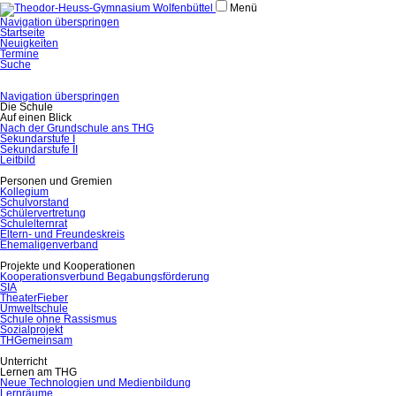
Menü
Navigation überspringen
Startseite
Neuigkeiten
Termine
Suche
Navigation überspringen
Die Schule
Auf einen Blick
Nach der Grundschule ans THG
Sekundarstufe I
Sekundarstufe II
Leitbild
Personen und Gremien
Kollegium
Schulvorstand
Schülervertretung
Schulelternrat
Eltern- und Freundeskreis
Ehemaligenverband
Projekte und Kooperationen
Kooperationsverbund Begabungsförderung
SIA
TheaterFieber
Umweltschule
Schule ohne Rassismus
Sozialprojekt
THGemeinsam
Unterricht
Lernen am THG
Neue Technologien und Medienbildung
Lernräume