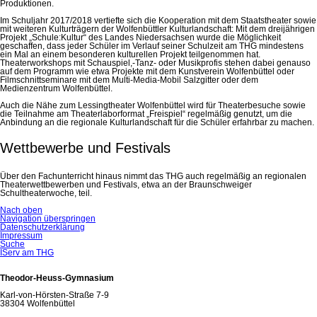
Produktionen.
Im Schuljahr 2017/2018 vertiefte sich die Kooperation mit dem Staatstheater sowie
mit weiteren Kulturträgern der Wolfenbüttler Kulturlandschaft: Mit dem dreijährigen
Projekt „Schule:Kultur“ des Landes Niedersachsen wurde die Möglichkeit
geschaffen, dass jeder Schüler im Verlauf seiner Schulzeit am THG mindestens
ein Mal an einem besonderen kulturellen Projekt teilgenommen hat.
Theaterworkshops mit Schauspiel,-Tanz- oder Musikprofis stehen dabei genauso
auf dem Programm wie etwa Projekte mit dem Kunstverein Wolfenbüttel oder
Filmschnittseminare mit dem Multi-Media-Mobil Salzgitter oder dem
Medienzentrum Wolfenbüttel.
Auch die Nähe zum Lessingtheater Wolfenbüttel wird für Theaterbesuche sowie
die Teilnahme am Theaterlaborformat „Freispiel“ regelmäßig genutzt, um die
Anbindung an die regionale Kulturlandschaft für die Schüler erfahrbar zu machen.
Wettbewerbe und Festivals
Über den Fachunterricht hinaus nimmt das THG auch regelmäßig an regionalen
Theaterwettbewerben und Festivals, etwa an der Braunschweiger
Schultheaterwoche, teil.
Nach oben
Navigation überspringen
Datenschutzerklärung
Impressum
Suche
IServ am THG
Theodor-Heuss-Gymnasium
Karl-von-Hörsten-Straße 7-9
38304 Wolfenbüttel