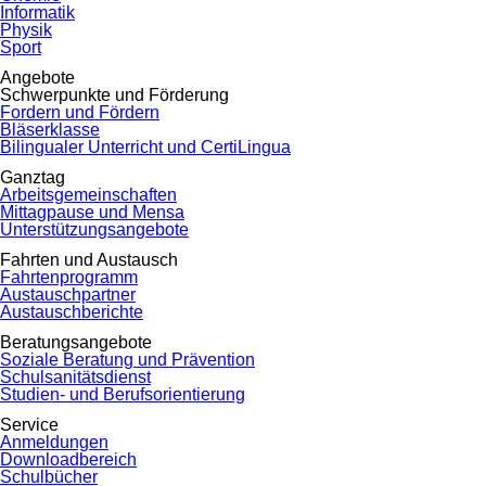
Informatik
Physik
Sport
Angebote
Schwerpunkte und Förderung
Fordern und Fördern
Bläserklasse
Bilingualer Unterricht und CertiLingua
Ganztag
Arbeitsgemeinschaften
Mittagpause und Mensa
Unterstützungsangebote
Fahrten und Austausch
Fahrtenprogramm
Austauschpartner
Austauschberichte
Beratungsangebote
Soziale Beratung und Prävention
Schulsanitätsdienst
Studien- und Berufsorientierung
Service
Anmeldungen
Downloadbereich
Schulbücher