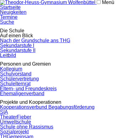
Menü
Navigation
Startseite
überspringen
Neuigkeiten
Termine
Suche
Navigation
Die Schule
überspringen
Auf einen Blick
Nach der Grundschule ans THG
Sekundarstufe I
Sekundarstufe II
Leitbild
Personen und Gremien
Kollegium
Schulvorstand
Schülervertretung
Schulelternrat
Eltern- und Freundeskreis
Ehemaligenverband
Projekte und Kooperationen
Kooperationsverbund Begabungsförderung
SIA
TheaterFieber
Umweltschule
Schule ohne Rassismus
Sozialprojekt
THGemeinsam