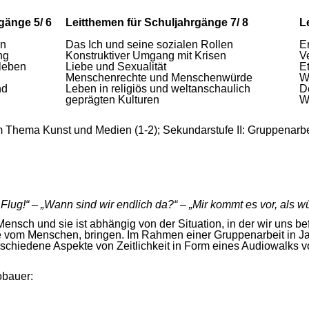
gänge 5/ 6
Leitthemen für Schuljahrgänge 7/ 8
L
en
Das Ich und seine sozialen Rollen
E
ng
Konstruktiver Umgang mit Krisen
V
leben
Liebe und Sexualität
E
Menschenrechte und Menschenwürde
W
nd
Leben in religiös und weltanschaulich
D
geprägten Kulturen
W
um Thema Kunst und Medien (1-2); Sekundarstufe II: Gruppenarb
m Flug!“ – „Wann sind wir endlich da?“ – „Mir kommt es vor, als 
sch und sie ist abhängig von der Situation, in der wir uns bef
e vom Menschen, bringen. Im Rahmen einer Gruppenarbeit in Ja
iedene Aspekte von Zeitlichkeit in Form eines Audiowalks vor
obauer: