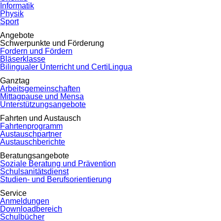
Informatik
Physik
Sport
Angebote
Schwerpunkte und Förderung
Fordern und Fördern
Bläserklasse
Bilingualer Unterricht und CertiLingua
Ganztag
Arbeitsgemeinschaften
Mittagpause und Mensa
Unterstützungsangebote
Fahrten und Austausch
Fahrtenprogramm
Austauschpartner
Austauschberichte
Beratungsangebote
Soziale Beratung und Prävention
Schulsanitätsdienst
Studien- und Berufsorientierung
Service
Anmeldungen
Downloadbereich
Schulbücher