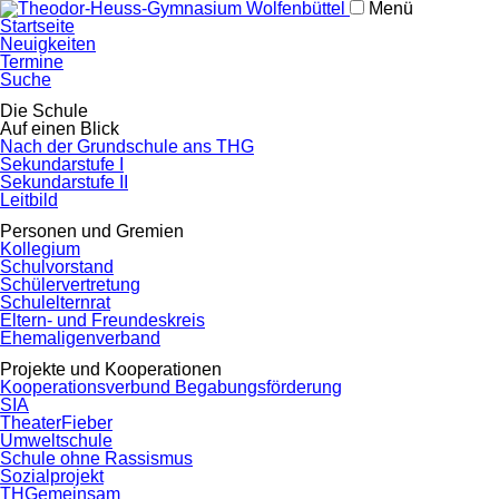
Menü
Navigation
Startseite
überspringen
Neuigkeiten
Termine
Suche
Navigation
Die Schule
überspringen
Auf einen Blick
Nach der Grundschule ans THG
Sekundarstufe I
Sekundarstufe II
Leitbild
Personen und Gremien
Kollegium
Schulvorstand
Schülervertretung
Schulelternrat
Eltern- und Freundeskreis
Ehemaligenverband
Projekte und Kooperationen
Kooperationsverbund Begabungsförderung
SIA
TheaterFieber
Umweltschule
Schule ohne Rassismus
Sozialprojekt
THGemeinsam