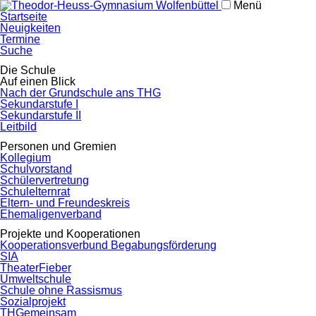
Menü
Navigation
Startseite
überspringen
Neuigkeiten
Termine
Suche
Navigation
Die Schule
überspringen
Auf einen Blick
Nach der Grundschule ans THG
Sekundarstufe I
Sekundarstufe II
Leitbild
Personen und Gremien
Kollegium
Schulvorstand
Schülervertretung
Schulelternrat
Eltern- und Freundeskreis
Ehemaligenverband
Projekte und Kooperationen
Kooperationsverbund Begabungsförderung
SIA
TheaterFieber
Umweltschule
Schule ohne Rassismus
Sozialprojekt
THGemeinsam