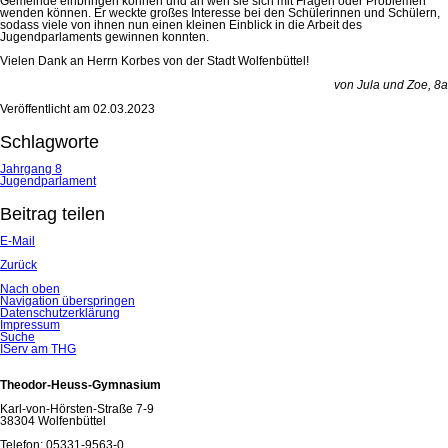
Gemeinde einbringen können und an wen sie sich mit Fragen oder Problemen
wenden können. Er weckte großes Interesse bei den Schülerinnen und Schülern,
sodass viele von ihnen nun einen kleinen Einblick in die Arbeit des
Jugendparlaments gewinnen konnten.
Vielen Dank an Herrn Korbes von der Stadt Wolfenbüttel!
von Jula und Zoe, 8a
Veröffentlicht am
02.03.2023
Schlagworte
Jahrgang 8
Jugendparlament
Beitrag teilen
E-Mail
Zurück
Nach oben
Navigation überspringen
Datenschutzerklärung
Impressum
Suche
IServ am THG
Theodor-Heuss-Gymnasium
Karl-von-Hörsten-Straße 7-9
38304 Wolfenbüttel
Telefon: 05331-9563-0