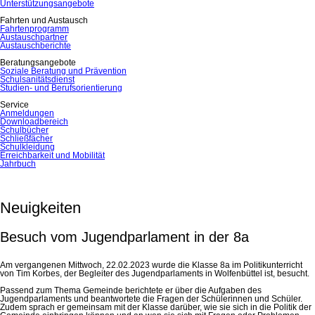
Unterstützungsangebote
Fahrten und Austausch
Fahrtenprogramm
Austauschpartner
Austauschberichte
Beratungsangebote
Soziale Beratung und Prävention
Schulsanitätsdienst
Studien- und Berufsorientierung
Service
Anmeldungen
Downloadbereich
Schulbücher
Schließfächer
Schulkleidung
Erreichbarkeit und Mobilität
Jahrbuch
Neuigkeiten
Besuch vom Jugendparlament in der 8a
Am vergangenen Mittwoch, 22.02.2023 wurde die Klasse 8a im Politikunterricht
von Tim Korbes, der Begleiter des Jugendparlaments in Wolfenbüttel ist, besucht.
Passend zum Thema Gemeinde berichtete er über die Aufgaben des
Jugendparlaments und beantwortete die Fragen der Schülerinnen und Schüler.
Zudem sprach er gemeinsam mit der Klasse darüber, wie sie sich in die Politik der