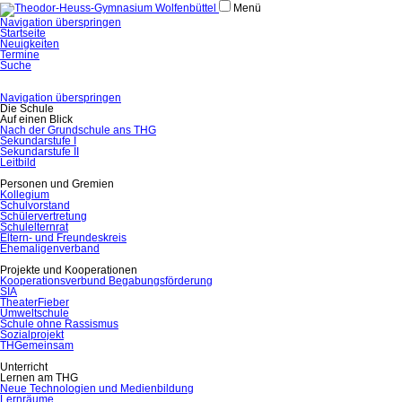
Menü
Navigation überspringen
Startseite
Neuigkeiten
Termine
Suche
Navigation überspringen
Die Schule
Auf einen Blick
Nach der Grundschule ans THG
Sekundarstufe I
Sekundarstufe II
Leitbild
Personen und Gremien
Kollegium
Schulvorstand
Schülervertretung
Schulelternrat
Eltern- und Freundeskreis
Ehemaligenverband
Projekte und Kooperationen
Kooperationsverbund Begabungsförderung
SIA
TheaterFieber
Umweltschule
Schule ohne Rassismus
Sozialprojekt
THGemeinsam
Unterricht
Lernen am THG
Neue Technologien und Medienbildung
Lernräume