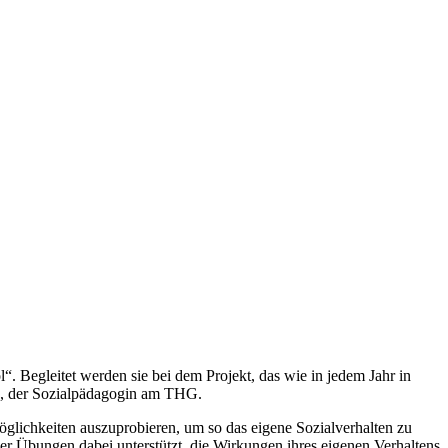
l“. Begleitet werden sie bei dem Projekt, das wie in jedem Jahr in
ke, der Sozialpädagogin am THG.
möglichkeiten auszuprobieren, um so das eigene Sozialverhalten zu
her Übungen dabei unterstützt, die Wirkungen ihres eigenen Verhaltens