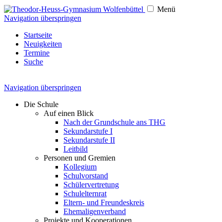
Menü
Navigation überspringen
Startseite
Neuigkeiten
Termine
Suche
Navigation überspringen
Die Schule
Auf einen Blick
Nach der Grundschule ans THG
Sekundarstufe I
Sekundarstufe II
Leitbild
Personen und Gremien
Kollegium
Schulvorstand
Schülervertretung
Schulelternrat
Eltern- und Freundeskreis
Ehemaligenverband
Projekte und Kooperationen