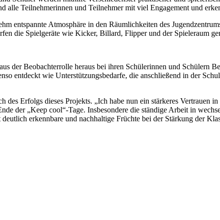
d alle Teilnehmerinnen und Teilnehmer mit viel Engagement und erken
genehm entspannte Atmosphäre in den Räumlichkeiten des Jugendzentru
rfen die Spielgeräte wie Kicker, Billard, Flipper und der Spieleraum g
aus der Beobachterrolle heraus bei ihren Schülerinnen und Schülern Be
 ebenso entdeckt wie Unterstützungsbedarfe, die anschließend in der S
es Erfolgs dieses Projekts. „Ich habe nun ein stärkeres Vertrauen in 
 Ende der „Keep cool“-Tage. Insbesondere die ständige Arbeit in wechse
deutlich erkennbare und nachhaltige Früchte bei der Stärkung der Klas