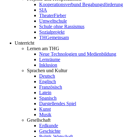
Kooperationsverbund Begabungsförderung
SIA
TheaterFieber
Umweltschule
Schule ohne Rassismus
Sozialprojekt
THGemeinsam
Unterricht
Lernen am THG
Neue Technologien und Medienbildung
Lernräume
Inklusion
Sprachen und Kultur
Deutsch
Englisch
Französisch
Latein
Spanisch
Darstellendes Spiel
Kunst
Musik
Gesellschaft
Erdkunde
Geschichte
Politik-Wirtschaft