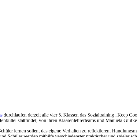
ms
durchlaufen derzeit alle vier 5. Klassen das Sozialtraining „Keep Coo
fenbüttel stattfindet, von ihren Klassenlehrerteams und Manuela Gluf
Schüler lernen sollen, das eigene Verhalten zu reflektieren, Handlungs
nd Schüler werden mithilfe verschiedenster praktischer und spielerisc