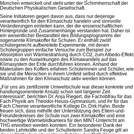
München entwickelt und steht unter der Schirmherrschaft der
Deutschen Physikalischen Gesellschaft.
Seine Initiatoren gegen davon aus, dass nur derjenige
verantwortlich für den Klimaschutz handeln und sinnvolle
Veränderungen einleiten kann, der die wissenschaftlichen
Hintergründe und Zusammenhänge verstanden hat. Daher ist
ein wesentlicher Bestandteil des Bildungsprogramms der
sogenannte Klimakoffer für Schulen. Er enthält zwölf
schülergerecht aufbereitete Experimente, mit denen
Schülergruppen einfache Versuche zum Beispiel zur
Absorption von Wärmestrahlung durch CO2, zum Albedo-Effekt
sowie zu den Auswirkungen des Klimawandels auf das
Klimasystem der Erde durchführen können. Anhand der
Materialien des Koffers erfahren Schülerinnen und Schüler, wie
sie und die Menschen in ihrem Umfeld selbst durch effektive
Maßnahmen für den Klimaschutz aktiv werden können.
„Für uns als zertifizierte Umweltschule war dieser konkrete und
handlungsorientierte Ansatz schon seit längerer Zeit
interessant“, berichten Dr. Anja Riegert, die Fachobfrau für das
Fach Physik am Theodor-Heuss-Gymnasium, und ihr für das
Fach Chemie verantwortliche Kollege Dr. Dirk Hahn. Beide
freuen sich, dass mithilfe der Unterstützung des Eltern-und-
Freundeskreises der Schule nun zwei Klimakoffer und eine
hochwertige Wärmebildkamera für den MINT-Unterricht am
THG erworben werden konnten. Ein besonderer Dank der
beiden Lehrkräfte und der Schulleiterin Sandra Feuge gilt an