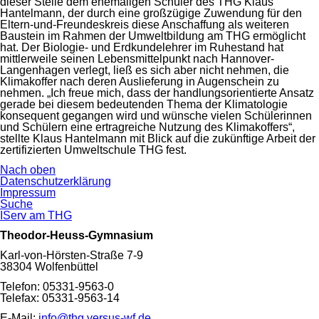
dieser Stelle dem ehemaligen Schüler des THG Klaus
Hantelmann, der durch eine großzügige Zuwendung für den
Eltern-und-Freundeskreis diese Anschaffung als weiteren
Baustein im Rahmen der Umweltbildung am THG ermöglicht
hat. Der Biologie- und Erdkundelehrer im Ruhestand hat
mittlerweile seinen Lebensmittelpunkt nach Hannover-
Langenhagen verlegt, ließ es sich aber nicht nehmen, die
Klimakoffer nach deren Auslieferung in Augenschein zu
nehmen. „Ich freue mich, dass der handlungsorientierte Ansatz
gerade bei diesem bedeutenden Thema der Klimatologie
konsequent gegangen wird und wünsche vielen Schülerinnen
und Schülern eine ertragreiche Nutzung des Klimakoffers“,
stellte Klaus Hantelmann mit Blick auf die zukünftige Arbeit der
zertifizierten Umweltschule THG fest.
Nach oben
Navigation
Datenschutzerklärung
überspringen
Impressum
Suche
IServ am THG
Theodor-Heuss-Gymnasium
Karl-von-Hörsten-Straße 7-9
38304 Wolfenbüttel
Telefon: 05331-9563-0
Telefax: 05331-9563-14
E-Mail:
info@thg.versus-wf.de