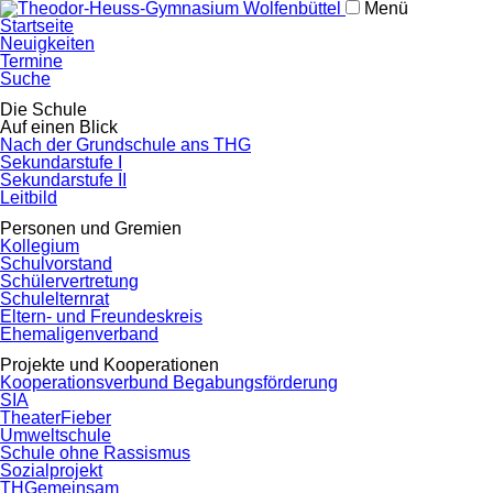
Menü
Navigation
Startseite
überspringen
Neuigkeiten
Termine
Suche
Navigation
Die Schule
überspringen
Auf einen Blick
Nach der Grundschule ans THG
Sekundarstufe I
Sekundarstufe II
Leitbild
Personen und Gremien
Kollegium
Schulvorstand
Schülervertretung
Schulelternrat
Eltern- und Freundeskreis
Ehemaligenverband
Projekte und Kooperationen
Kooperationsverbund Begabungsförderung
SIA
TheaterFieber
Umweltschule
Schule ohne Rassismus
Sozialprojekt
THGemeinsam