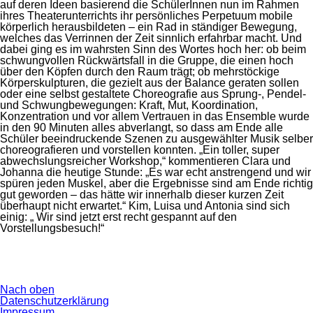
auf deren Ideen basierend die SchülerInnen nun im Rahmen
ihres Theaterunterrichts ihr persönliches Perpetuum mobile
körperlich herausbildeten – ein Rad in ständiger Bewegung,
welches das Verrinnen der Zeit sinnlich erfahrbar macht. Und
dabei ging es im wahrsten Sinn des Wortes hoch her: ob beim
schwungvollen Rückwärtsfall in die Gruppe, die einen hoch
über den Köpfen durch den Raum trägt; ob mehrstöckige
Körperskulpturen, die gezielt aus der Balance geraten sollen
oder eine selbst gestaltete Choreografie aus Sprung-, Pendel-
und Schwungbewegungen: Kraft, Mut, Koordination,
Konzentration und vor allem Vertrauen in das Ensemble wurde
in den 90 Minuten alles abverlangt, so dass am Ende alle
Schüler beeindruckende Szenen zu ausgewählter Musik selber
choreografieren und vorstellen konnten. „Ein toller, super
abwechslungsreicher Workshop,“ kommentieren Clara und
Johanna die heutige Stunde: „Es war echt anstrengend und wir
spüren jeden Muskel, aber die Ergebnisse sind am Ende richtig
gut geworden – das hätte wir innerhalb dieser kurzen Zeit
überhaupt nicht erwartet.“ Kim, Luisa und Antonia sind sich
einig: „ Wir sind jetzt erst recht gespannt auf den
Vorstellungsbesuch!“
Nach oben
Navigation
Datenschutzerklärung
überspringen
Impressum