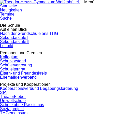
Menü
Navigation
Startseite
überspringen
Neuigkeiten
Termine
Suche
Navigation
Die Schule
überspringen
Auf einen Blick
Nach der Grundschule ans THG
Sekundarstufe I
Sekundarstufe II
Leitbild
Personen und Gremien
Kollegium
Schulvorstand
Schülervertretung
Schulelternrat
Eltern- und Freundeskreis
Ehemaligenverband
Projekte und Kooperationen
Kooperationsverbund Begabungsförderung
SIA
TheaterFieber
Umweltschule
Schule ohne Rassismus
Sozialprojekt
THGemeinsam