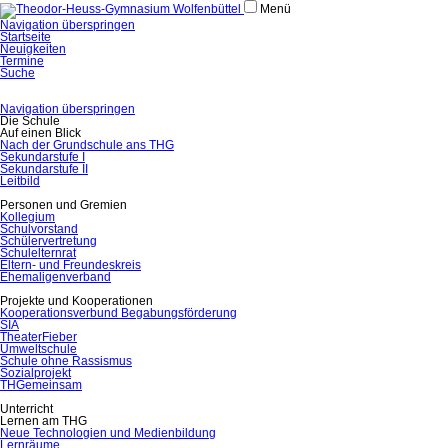
Menü
Navigation überspringen
Startseite
Neuigkeiten
Termine
Suche
Navigation überspringen
Die Schule
Auf einen Blick
Nach der Grundschule ans THG
Sekundarstufe I
Sekundarstufe II
Leitbild
Personen und Gremien
Kollegium
Schulvorstand
Schülervertretung
Schulelternrat
Eltern- und Freundeskreis
Ehemaligenverband
Projekte und Kooperationen
Kooperationsverbund Begabungsförderung
SIA
TheaterFieber
Umweltschule
Schule ohne Rassismus
Sozialprojekt
THGemeinsam
Unterricht
Lernen am THG
Neue Technologien und Medienbildung
Lernräume