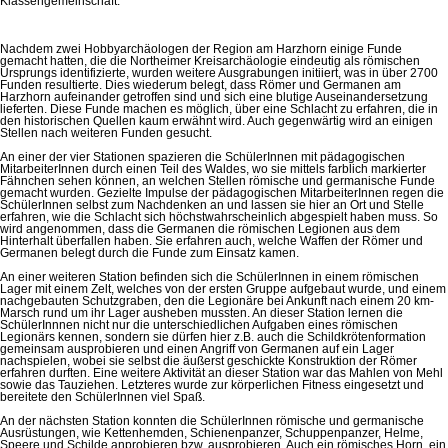
Klassengemeinschaft.
Nachdem zwei Hobbyarchäologen der Region am Harzhorn einige Funde
gemacht hatten, die die Northeimer Kreisarchäologie eindeutig als römischen
Ursprungs identifizierte, wurden weitere Ausgrabungen initiiert, was in über 2700
Funden resultierte. Dies wiederum belegt, dass Römer und Germanen am
Harzhorn aufeinander getroffen sind und sich eine blutige Auseinandersetzung
lieferten. Diese Funde machen es möglich, über eine Schlacht zu erfahren, die in
den historischen Quellen kaum erwähnt wird. Auch gegenwärtig wird an einigen
Stellen nach weiteren Funden gesucht.
An einer der vier Stationen spazieren die SchülerInnen mit pädagogischen
MitarbeiterInnen durch einen Teil des Waldes, wo sie mittels farblich markierter
Fähnchen sehen können, an welchen Stellen römische und germanische Funde
gemacht wurden. Gezielte Impulse der pädagogischen MitarbeiterInnen regen die
SchülerInnen selbst zum Nachdenken an und lassen sie hier an Ort und Stelle
erfahren, wie die Schlacht sich höchstwahrscheinlich abgespielt haben muss. So
wird angenommen, dass die Germanen die römischen Legionen aus dem
Hinterhalt überfallen haben. Sie erfahren auch, welche Waffen der Römer und
Germanen belegt durch die Funde zum Einsatz kamen.
An einer weiteren Station befinden sich die SchülerInnen in einem römischen
Lager mit einem Zelt, welches von der ersten Gruppe aufgebaut wurde, und einem
nachgebauten Schutzgraben, den die Legionäre bei Ankunft nach einem 20 km-
Marsch rund um ihr Lager ausheben mussten. An dieser Station lernen die
SchülerInnnen nicht nur die unterschiedlichen Aufgaben eines römischen
Legionärs kennen, sondern sie dürfen hier z.B. auch die Schildkrötenformation
gemeinsam ausprobieren und einen Angriff von Germanen auf ein Lager
nachspielen, wobei sie selbst die äußerst geschickte Konstruktion der Römer
erfahren durften. Eine weitere Aktivität an dieser Station war das Mahlen von Mehl
sowie das Tauziehen. Letzteres wurde zur körperlichen Fitness eingesetzt und
bereitete den SchülerInnen viel Spaß.
An der nächsten Station konnten die SchülerInnen römische und germanische
Ausrüstungen, wie Kettenhemden, Schienenpanzer, Schuppenpanzer, Helme,
Speere und Schilde anprobieren bzw. ausprobieren. Auch ein römisches Horn, ein