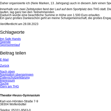
Daher organisierte ich (Nele Marken, 13. Jahrgang) auch in diesem Jahr einen Sp
Innerhalb von zwei Zeitstunden fand der Lauf auf dem Sportplatz des THG statt. D
laufen, lag ganz bei den Teilnehmenden.
Dadurch wurde eine beachtliche Summe in Höhe von 1.500 Euro erlaufen.
Ein ganz großes Dankeschön geht an meine Schulgemeinschaft, die großes Engageme
Veröffentlicht am
28.08.2023
Schlagworte
Inn Safe Hands
Spende
Sponsorenlauf
Beitrag teilen
E-Mail
Zurück
Nach oben
Navigation überspringen
Datenschutzerklärung
Impressum
Suche
IServ am THG
Theodor-Heuss-Gymnasium
Karl-von-Hörsten-Straße 7-9
38304 Wolfenbüttel
Telefon: 05331-9563-0