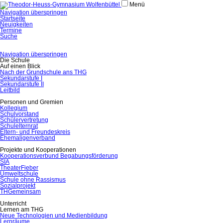
Menü
Navigation überspringen
Startseite
Neuigkeiten
Termine
Suche
Navigation überspringen
Die Schule
Auf einen Blick
Nach der Grundschule ans THG
Sekundarstufe I
Sekundarstufe II
Leitbild
Personen und Gremien
Kollegium
Schulvorstand
Schülervertretung
Schulelternrat
Eltern- und Freundeskreis
Ehemaligenverband
Projekte und Kooperationen
Kooperationsverbund Begabungsförderung
SIA
TheaterFieber
Umweltschule
Schule ohne Rassismus
Sozialprojekt
THGemeinsam
Unterricht
Lernen am THG
Neue Technologien und Medienbildung
Lernräume