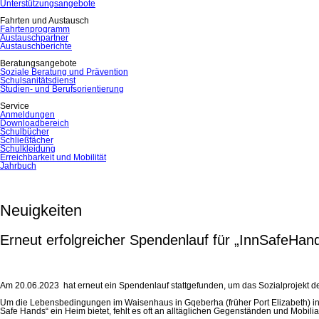
Unterstützungsangebote
Fahrten und Austausch
Fahrtenprogramm
Austauschpartner
Austauschberichte
Beratungsangebote
Soziale Beratung und Prävention
Schulsanitätsdienst
Studien- und Berufsorientierung
Service
Anmeldungen
Downloadbereich
Schulbücher
Schließfächer
Schulkleidung
Erreichbarkeit und Mobilität
Jahrbuch
Neuigkeiten
Erneut erfolgreicher Spendenlauf für „InnSafeHan
Am 20.06.2023 hat erneut ein Spendenlauf stattgefunden, um das Sozialprojekt de
Um die Lebensbedingungen im Waisenhaus in Gqeberha (früher Port Elizabeth) i
Safe Hands“ ein Heim bietet, fehlt es oft an alltäglichen Gegenständen und Mobili