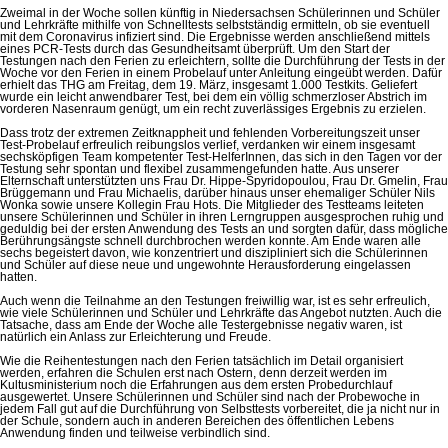
Zweimal in der Woche sollen künftig in Niedersachsen Schülerinnen und Schüler
und Lehrkräfte mithilfe von Schnelltests selbstständig ermitteln, ob sie eventuell
mit dem Coronavirus infiziert sind. Die Ergebnisse werden anschließend mittels
eines PCR-Tests durch das Gesundheitsamt überprüft. Um den Start der
Testungen nach den Ferien zu erleichtern, sollte die Durchführung der Tests in der
Woche vor den Ferien in einem Probelauf unter Anleitung eingeübt werden. Dafür
erhielt das THG am Freitag, dem 19. März, insgesamt 1.000 Testkits. Geliefert
wurde ein leicht anwendbarer Test, bei dem ein völlig schmerzloser Abstrich im
vorderen Nasenraum genügt, um ein recht zuverlässiges Ergebnis zu erzielen.
Dass trotz der extremen Zeitknappheit und fehlenden Vorbereitungszeit unser
Test-Probelauf erfreulich reibungslos verlief, verdanken wir einem insgesamt
sechsköpfigen Team kompetenter Test-HelferInnen, das sich in den Tagen vor der
Testung sehr spontan und flexibel zusammengefunden hatte. Aus unserer
Elternschaft unterstützten uns Frau Dr. Hippe-Spyridopoulou, Frau Dr. Gmelin, Frau
Brüggemann und Frau Michaelis, darüber hinaus unser ehemaliger Schüler Nils
Wonka sowie unsere Kollegin Frau Hots. Die Mitglieder des Testteams leiteten
unsere Schülerinnen und Schüler in ihren Lerngruppen ausgesprochen ruhig und
geduldig bei der ersten Anwendung des Tests an und sorgten dafür, dass mögliche
Berührungsängste schnell durchbrochen werden konnte. Am Ende waren alle
sechs begeistert davon, wie konzentriert und diszipliniert sich die Schülerinnen
und Schüler auf diese neue und ungewohnte Herausforderung eingelassen
hatten.
Auch wenn die Teilnahme an den Testungen freiwillig war, ist es sehr erfreulich,
wie viele Schülerinnen und Schüler und Lehrkräfte das Angebot nutzten. Auch die
Tatsache, dass am Ende der Woche alle Testergebnisse negativ waren, ist
natürlich ein Anlass zur Erleichterung und Freude.
Wie die Reihentestungen nach den Ferien tatsächlich im Detail organisiert
werden, erfahren die Schulen erst nach Ostern, denn derzeit werden im
Kultusministerium noch die Erfahrungen aus dem ersten Probedurchlauf
ausgewertet. Unsere Schülerinnen und Schüler sind nach der Probewoche in
jedem Fall gut auf die Durchführung von Selbsttests vorbereitet, die ja nicht nur in
der Schule, sondern auch in anderen Bereichen des öffentlichen Lebens
Anwendung finden und teilweise verbindlich sind.