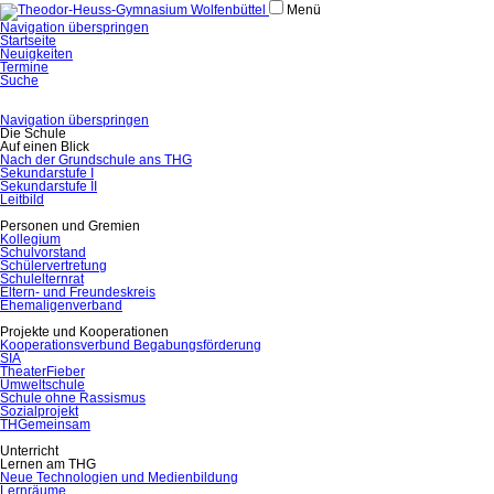
Menü
Navigation überspringen
Startseite
Neuigkeiten
Termine
Suche
Navigation überspringen
Die Schule
Auf einen Blick
Nach der Grundschule ans THG
Sekundarstufe I
Sekundarstufe II
Leitbild
Personen und Gremien
Kollegium
Schulvorstand
Schülervertretung
Schulelternrat
Eltern- und Freundeskreis
Ehemaligenverband
Projekte und Kooperationen
Kooperationsverbund Begabungsförderung
SIA
TheaterFieber
Umweltschule
Schule ohne Rassismus
Sozialprojekt
THGemeinsam
Unterricht
Lernen am THG
Neue Technologien und Medienbildung
Lernräume