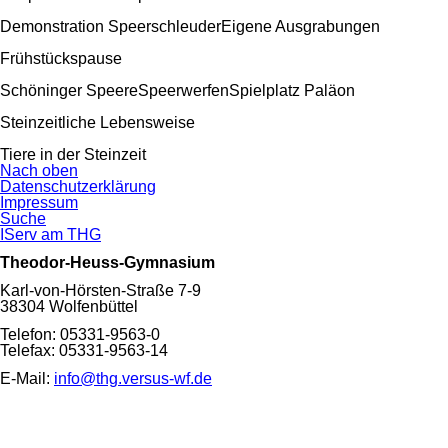
Demonstration Speerschleuder
Eigene Ausgrabungen
Frühstückspause
Schöninger Speere
Speerwerfen
Spielplatz Paläon
Steinzeitliche Lebensweise
Tiere in der Steinzeit
Nach oben
Navigation
Datenschutzerklärung
überspringen
Impressum
Suche
IServ am THG
Theodor-Heuss-Gymnasium
Karl-von-Hörsten-Straße 7-9
38304 Wolfenbüttel
Telefon: 05331-9563-0
Telefax: 05331-9563-14
E-Mail:
info@thg.versus-wf.de