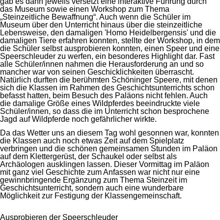
gab es dann jeweils versetzt eine interaktive Führung durch
das Museum sowie einen Workshop zum Thema
„Steinzeitliche Bewaffnung“. Auch wenn die Schüler im
Museum über den Unterricht hinaus über die steinzeitliche
Lebensweise, den damaligen 'Homo Heidelbergensis' und die
damaligen Tiere erfahren konnten, stellte der Workshop, in dem
die Schüler selbst ausprobieren konnten, einen Speer und eine
Speerschleuder zu werfen, ein besonderes Highlight dar. Fast
alle Schüler/innen nahmen die Herausforderung an und so
mancher war von seinen Geschicklichkeiten überrascht.
Natürlich durften die berühmten Schöninger Speere, mit denen
sich die Klassen im Rahmen des Geschichtsunterrichts schon
befasst hatten, beim Besuch des Paläons nicht fehlen. Auch
die damalige Größe eines Wildpferdes beeindruckte viele
Schüler/innen, so dass die im Unterricht schon besprochene
Jagd auf Wildpferde noch gefährlicher wirkte.
Da das Wetter uns an diesem Tag wohl gesonnen war, konnten
die Klassen auch noch etwas Zeit auf dem Spielplatz
verbringen und die schönen gemeinsamen Stunden im Paläon
auf dem Klettergerüst, der Schaukel oder selbst als
Archäologen ausklingen lassen. Dieser Vormittag im Paläon
mit ganz viel Geschichte zum Anfassen war nicht nur eine
gewinnbringende Ergänzung zum Thema Steinzeit im
Geschichtsunterricht, sondern auch eine wunderbare
Möglichkeit zur Festigung der Klassengemeinschaft.
Ausprobieren der Speerschleuder