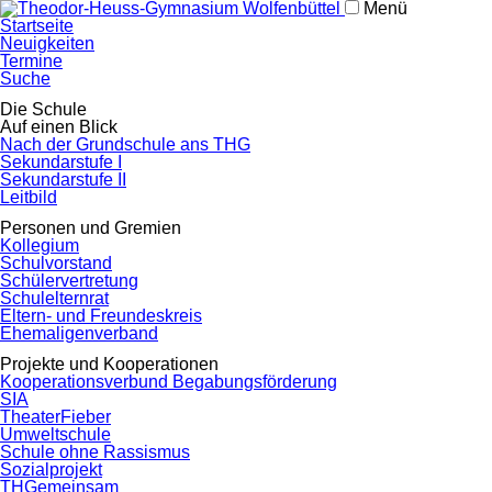
Menü
Navigation
Startseite
überspringen
Neuigkeiten
Termine
Suche
Navigation
Die Schule
überspringen
Auf einen Blick
Nach der Grundschule ans THG
Sekundarstufe I
Sekundarstufe II
Leitbild
Personen und Gremien
Kollegium
Schulvorstand
Schülervertretung
Schulelternrat
Eltern- und Freundeskreis
Ehemaligenverband
Projekte und Kooperationen
Kooperationsverbund Begabungsförderung
SIA
TheaterFieber
Umweltschule
Schule ohne Rassismus
Sozialprojekt
THGemeinsam