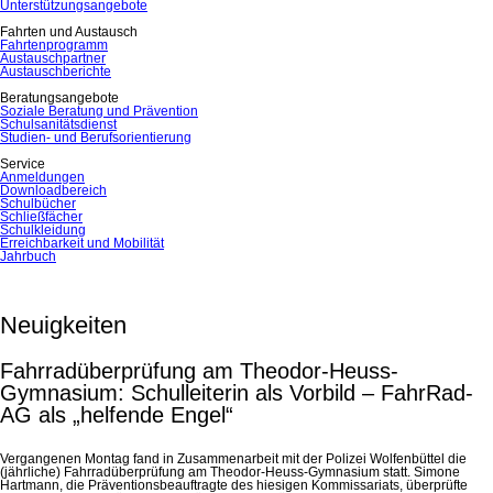
Unterstützungsangebote
Fahrten und Austausch
Fahrtenprogramm
Austauschpartner
Austauschberichte
Beratungsangebote
Soziale Beratung und Prävention
Schulsanitätsdienst
Studien- und Berufsorientierung
Service
Anmeldungen
Downloadbereich
Schulbücher
Schließfächer
Schulkleidung
Erreichbarkeit und Mobilität
Jahrbuch
Neuigkeiten
Fahrradüberprüfung am Theodor-Heuss-
Gymnasium: Schulleiterin als Vorbild – FahrRad-
AG als „helfende Engel“
Vergangenen Montag fand in Zusammenarbeit mit der Polizei Wolfenbüttel die
(jährliche) Fahrradüberprüfung am Theodor-Heuss-Gymnasium statt. Simone
Hartmann, die Präventionsbeauftragte des hiesigen Kommissariats, überprüfte