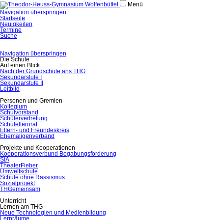
Menü
Navigation überspringen
Startseite
Neuigkeiten
Termine
Suche
Navigation überspringen
Die Schule
Auf einen Blick
Nach der Grundschule ans THG
Sekundarstufe I
Sekundarstufe II
Leitbild
Personen und Gremien
Kollegium
Schulvorstand
Schülervertretung
Schulelternrat
Eltern- und Freundeskreis
Ehemaligenverband
Projekte und Kooperationen
Kooperationsverbund Begabungsförderung
SIA
TheaterFieber
Umweltschule
Schule ohne Rassismus
Sozialprojekt
THGemeinsam
Unterricht
Lernen am THG
Neue Technologien und Medienbildung
Lernräume