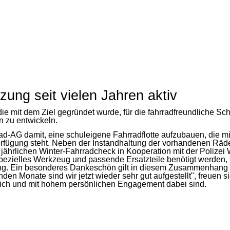
ng seit vielen Jahren aktiv
ie mit dem Ziel gegründet wurde, für die fahrradfreundliche S
n zu entwickeln.
-AG damit, eine schuleigene Fahrradflotte aufzubauen, die mit
ügung steht. Neben der Instandhaltung der vorhandenen Räder i
 jährlichen Winter-Fahrradcheck in Kooperation mit der Polizei 
 spezielles Werkzeug und passende Ersatzteile benötigt werden,
tzung. Ein besonderes Dankeschön gilt in diesem Zusammenhan
en Monate sind wir jetzt wieder sehr gut aufgestellt", freuen 
lich und mit hohem persönlichen Engagement dabei sind.