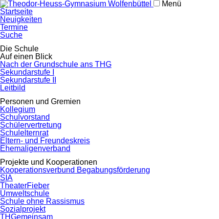
Menü
Navigation
Startseite
überspringen
Neuigkeiten
Termine
Suche
Navigation
Die Schule
überspringen
Auf einen Blick
Nach der Grundschule ans THG
Sekundarstufe I
Sekundarstufe II
Leitbild
Personen und Gremien
Kollegium
Schulvorstand
Schülervertretung
Schulelternrat
Eltern- und Freundeskreis
Ehemaligenverband
Projekte und Kooperationen
Kooperationsverbund Begabungsförderung
SIA
TheaterFieber
Umweltschule
Schule ohne Rassismus
Sozialprojekt
THGemeinsam