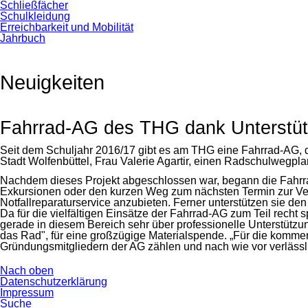
Schließfächer
Schulkleidung
Erreichbarkeit und Mobilität
Jahrbuch
Neuigkeiten
Fahrrad-AG des THG dank Unterstützu
Seit dem Schuljahr 2016/17 gibt es am THG eine Fahrrad-AG, d
Stadt Wolfenbüttel, Frau Valerie Agartir, einen Radschulwegpla
Nachdem dieses Projekt abgeschlossen war, begann die Fahrrad
Exkursionen oder den kurzen Weg zum nächsten Termin zur Verf
Notfallreparaturservice anzubieten. Ferner unterstützen sie den
Da für die vielfältigen Einsätze der Fahrrad-AG zum Teil recht
gerade in diesem Bereich sehr über professionelle Unterstü
das Rad", für eine großzügige Materialspende. „Für die kommend
Gründungsmitgliedern der AG zählen und nach wie vor verläss
Nach oben
Navigation
Datenschutzerklärung
überspringen
Impressum
Suche