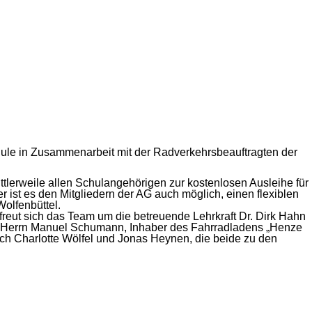
chule in Zusammenarbeit mit der Radverkehrsbeauftragten der
tlerweile allen Schulangehörigen zur kostenlosen Ausleihe für
st es den Mitgliedern der AG auch möglich, einen flexiblen
Wolfenbüttel.
 freut sich das Team um die betreuende Lehrkraft Dr. Dirk Hahn
g Herrn Manuel Schumann, Inhaber des Fahrradladens „Henze
sich Charlotte Wölfel und Jonas Heynen, die beide zu den