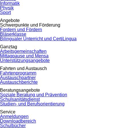
Informatik
Physik
Sport
Angebote
Schwerpunkte und Förderung
Fordern und Fördern
Bläserklasse
Bilingualer Unterricht und CertiLingua
Ganztag
Arbeitsgemeinschaften
Mittagpause und Mensa
Unterstützungsangebote
Fahrten und Austausch
Fahrtenprogramm
Austauschpartner
Austauschberichte
Beratungsangebote
Soziale Beratung und Prävention
Schulsanitätsdienst
Studien- und Berufsorientierung
Service
Anmeldungen
Downloadbereich
Schulbücher