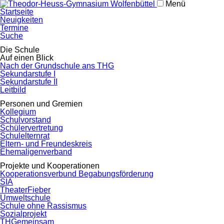
Menü
Navigation
Startseite
überspringen
Neuigkeiten
Termine
Suche
Navigation
Die Schule
überspringen
Auf einen Blick
Nach der Grundschule ans THG
Sekundarstufe I
Sekundarstufe II
Leitbild
Personen und Gremien
Kollegium
Schulvorstand
Schülervertretung
Schulelternrat
Eltern- und Freundeskreis
Ehemaligenverband
Projekte und Kooperationen
Kooperationsverbund Begabungsförderung
SIA
TheaterFieber
Umweltschule
Schule ohne Rassismus
Sozialprojekt
THGemeinsam