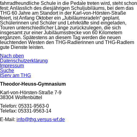
fahrradfreundliche Schule in die Pedale treten wird, steht schon
fest: Anlässlich des diesjährigen Schuljubiläums, bei dem das
THG 60 Jahre am Standort in der Karl-von-Hörsten-Straße
feiert, ist Anfang Oktober ein „Jubiläumsradeln“ geplant.
Schülerinnen und Schüler und Lehrkräfte sind eingeladen,
Touren unterschiedlicher Länge zurückzulegen, die sich
insgesamt zur einer Jubiläumsstrecke von 60 Kilometern
ergänzen. Spätestens an diesem Tag werden die neuen
leuchtenden Westen den THG-Radlerinnen und THG-Radlern
gute Dienste leisten.
Nach oben
Navigation
Datenschutzerklärung
überspringen
Impressum
Suche
IServ am THG
Theodor-Heuss-Gymnasium
Karl-von-Hörsten-Straße 7-9
38304 Wolfenbüttel
Telefon: 05331-9563-0
Telefax: 05331-9563-14
E-Mail:
info@thg.versus-wf.de