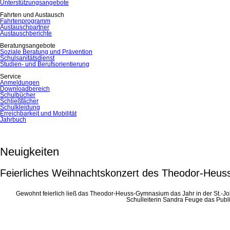
Unterstützungsangebote
Fahrten und Austausch
Fahrtenprogramm
Austauschpartner
Austauschberichte
Beratungsangebote
Soziale Beratung und Prävention
Schulsanitätsdienst
Studien- und Berufsorientierung
Service
Anmeldungen
Downloadbereich
Schulbücher
Schließfächer
Schulkleidung
Erreichbarkeit und Mobilität
Jahrbuch
Neuigkeiten
Feierliches Weihnachtskonzert des Theodor-Heu
Gewohnt feierlich ließ das Theodor-Heuss-Gymnasium das Jahr in der St.-Jo
Schulleiterin Sandra Feuge das Publi