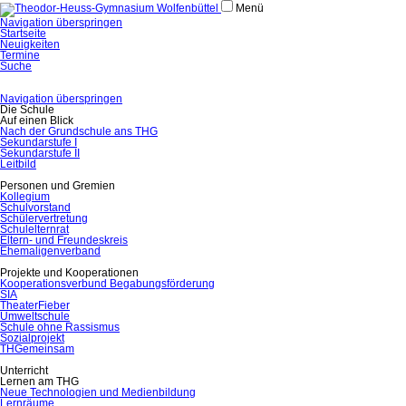
Menü
Navigation überspringen
Startseite
Neuigkeiten
Termine
Suche
Navigation überspringen
Die Schule
Auf einen Blick
Nach der Grundschule ans THG
Sekundarstufe I
Sekundarstufe II
Leitbild
Personen und Gremien
Kollegium
Schulvorstand
Schülervertretung
Schulelternrat
Eltern- und Freundeskreis
Ehemaligenverband
Projekte und Kooperationen
Kooperationsverbund Begabungsförderung
SIA
TheaterFieber
Umweltschule
Schule ohne Rassismus
Sozialprojekt
THGemeinsam
Unterricht
Lernen am THG
Neue Technologien und Medienbildung
Lernräume