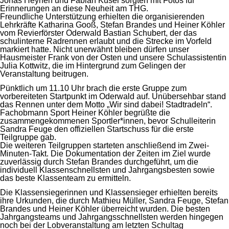
Jonas Heynen und Fabian Kusel sorgten mit Fotos für
Erinnerungen an diese Neuheit am THG.
Freundliche Unterstützung erhielten die organisierenden
Lehrkräfte Katharina Gooß, Stefan Brandes und Heiner Köhler
vom Revierförster Oderwald Bastian Schubert, der das
schulinterne Radrennen erlaubt und die Strecke im Vorfeld
markiert hatte. Nicht unerwähnt bleiben dürfen unser
Hausmeister Frank von der Osten und unsere Schulassistentin
Julia Kottwitz, die im Hintergrund zum Gelingen der
Veranstaltung beitrugen.
Pünktlich um 11.10 Uhr brach die erste Gruppe zum
vorbereiteten Startpunkt im Oderwald auf. Unübersehbar stand
das Rennen unter dem Motto „Wir sind dabei! Stadtradeln“.
Fachobmann Sport Heiner Köhler begrüßte die
zusammengekommenen Sportler*innen, bevor Schulleiterin
Sandra Feuge den offiziellen Startschuss für die erste
Teilgruppe gab.
Die weiteren Teilgruppen starteten anschließend im Zwei-
Minuten-Takt. Die Dokumentation der Zeiten im Ziel wurde
zuverlässig durch Stefan Brandes durchgeführt, um die
individuell Klassenschnellsten und Jahrgangsbesten sowie
das beste Klassenteam zu ermitteln.
Die Klassensiegerinnen und Klassensieger erhielten bereits
ihre Urkunden, die durch Mathieu Müller, Sandra Feuge, Stefan
Brandes und Heiner Köhler überreicht wurden. Die besten
Jahrgangsteams und Jahrgangsschnellsten werden hingegen
noch bei der Lobveranstaltung am letzten Schultag