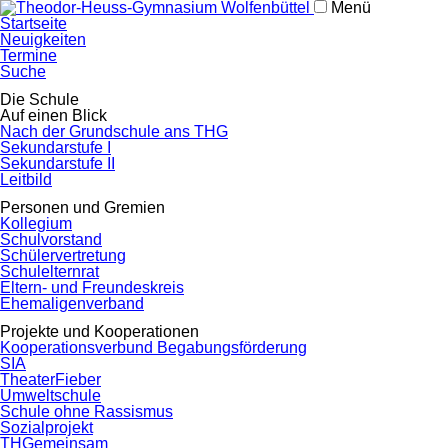
Menü
Navigation
Startseite
überspringen
Neuigkeiten
Termine
Suche
Navigation
Die Schule
überspringen
Auf einen Blick
Nach der Grundschule ans THG
Sekundarstufe I
Sekundarstufe II
Leitbild
Personen und Gremien
Kollegium
Schulvorstand
Schülervertretung
Schulelternrat
Eltern- und Freundeskreis
Ehemaligenverband
Projekte und Kooperationen
Kooperationsverbund Begabungsförderung
SIA
TheaterFieber
Umweltschule
Schule ohne Rassismus
Sozialprojekt
THGemeinsam