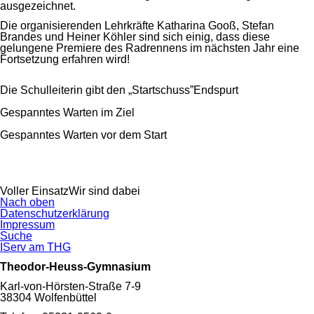
ausgezeichnet.
Die organisierenden Lehrkräfte Katharina Gooß, Stefan
Brandes und Heiner Köhler sind sich einig, dass diese
gelungene Premiere des Radrennens im nächsten Jahr eine
Fortsetzung erfahren wird!
Die Schulleiterin gibt den „Startschuss”
Endspurt
Gespanntes Warten im Ziel
Gespanntes Warten vor dem Start
Voller Einsatz
Wir sind dabei
Nach oben
Navigation
Datenschutzerklärung
überspringen
Impressum
Suche
IServ am THG
Theodor-Heuss-Gymnasium
Karl-von-Hörsten-Straße 7-9
38304 Wolfenbüttel