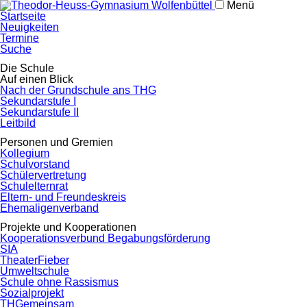
Menü
Navigation
Startseite
überspringen
Neuigkeiten
Termine
Suche
Navigation
Die Schule
überspringen
Auf einen Blick
Nach der Grundschule ans THG
Sekundarstufe I
Sekundarstufe II
Leitbild
Personen und Gremien
Kollegium
Schulvorstand
Schülervertretung
Schulelternrat
Eltern- und Freundeskreis
Ehemaligenverband
Projekte und Kooperationen
Kooperationsverbund Begabungsförderung
SIA
TheaterFieber
Umweltschule
Schule ohne Rassismus
Sozialprojekt
THGemeinsam