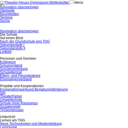
Menü
Navigation überspringen
Startseite
Neuigkeiten
Termine
Suche
Navigation überspringen
Die Schule
Auf einen Blick
Nach der Grundschule ans THG
Sekundarstufe I
Sekundarstufe II
Leitbild
Personen und Gremien
Kollegium
Schulvorstand
Schülervertretung
Schulelternrat
Eltern- und Freundeskreis
Ehemaligenverband
Projekte und Kooperationen
Kooperationsverbund Begabungsförderung
SIA
TheaterFieber
Umweltschule
Schule ohne Rassismus
Sozialprojekt
THGemeinsam
Unterricht
Lernen am THG
Neue Technologien und Medienbildung
Lernräume