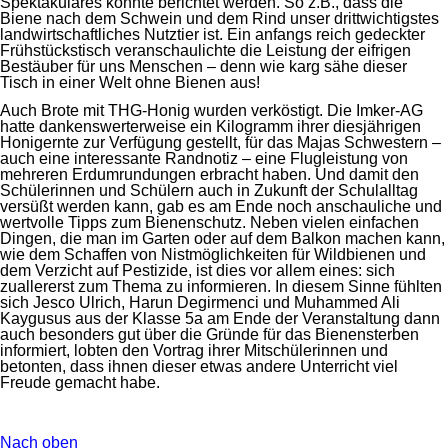
Spektakuläres konnte berichtet werden. So z.B., dass die
Biene nach dem Schwein und dem Rind unser drittwichtigstes
landwirtschaftliches Nutztier ist. Ein anfangs reich gedeckter
Frühstückstisch veranschaulichte die Leistung der eifrigen
Bestäuber für uns Menschen – denn wie karg sähe dieser
Tisch in einer Welt ohne Bienen aus!
Auch Brote mit THG-Honig wurden verköstigt. Die Imker-AG
hatte dankenswerterweise ein Kilogramm ihrer diesjährigen
Honigernte zur Verfügung gestellt, für das Majas Schwestern –
auch eine interessante Randnotiz – eine Flugleistung von
mehreren Erdumrundungen erbracht haben. Und damit den
Schülerinnen und Schülern auch in Zukunft der Schulalltag
versüßt werden kann, gab es am Ende noch anschauliche und
wertvolle Tipps zum Bienenschutz. Neben vielen einfachen
Dingen, die man im Garten oder auf dem Balkon machen kann,
wie dem Schaffen von Nistmöglichkeiten für Wildbienen und
dem Verzicht auf Pestizide, ist dies vor allem eines: sich
zuallererst zum Thema zu informieren. In diesem Sinne fühlten
sich Jesco Ulrich, Harun Degirmenci und Muhammed Ali
Kaygusus aus der Klasse 5a am Ende der Veranstaltung dann
auch besonders gut über die Gründe für das Bienensterben
informiert, lobten den Vortrag ihrer Mitschülerinnen und
betonten, dass ihnen dieser etwas andere Unterricht viel
Freude gemacht habe.
Nach oben