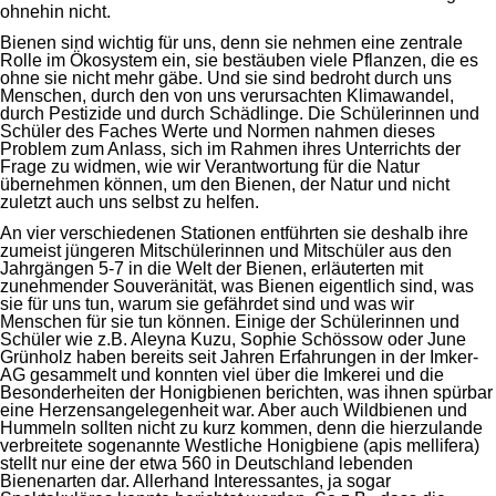
ohnehin nicht.
Bienen sind wichtig für uns, denn sie nehmen eine zentrale
Rolle im Ökosystem ein, sie bestäuben viele Pflanzen, die es
ohne sie nicht mehr gäbe. Und sie sind bedroht durch uns
Menschen, durch den von uns verursachten Klimawandel,
durch Pestizide und durch Schädlinge. Die Schülerinnen und
Schüler des Faches Werte und Normen nahmen dieses
Problem zum Anlass, sich im Rahmen ihres Unterrichts der
Frage zu widmen, wie wir Verantwortung für die Natur
übernehmen können, um den Bienen, der Natur und nicht
zuletzt auch uns selbst zu helfen.
An vier verschiedenen Stationen entführten sie deshalb ihre
zumeist jüngeren Mitschülerinnen und Mitschüler aus den
Jahrgängen 5-7 in die Welt der Bienen, erläuterten mit
zunehmender Souveränität, was Bienen eigentlich sind, was
sie für uns tun, warum sie gefährdet sind und was wir
Menschen für sie tun können. Einige der Schülerinnen und
Schüler wie z.B. Aleyna Kuzu, Sophie Schössow oder June
Grünholz haben bereits seit Jahren Erfahrungen in der Imker-
AG gesammelt und konnten viel über die Imkerei und die
Besonderheiten der Honigbienen berichten, was ihnen spürbar
eine Herzensangelegenheit war. Aber auch Wildbienen und
Hummeln sollten nicht zu kurz kommen, denn die hierzulande
verbreitete sogenannte Westliche Honigbiene (apis mellifera)
stellt nur eine der etwa 560 in Deutschland lebenden
Bienenarten dar. Allerhand Interessantes, ja sogar