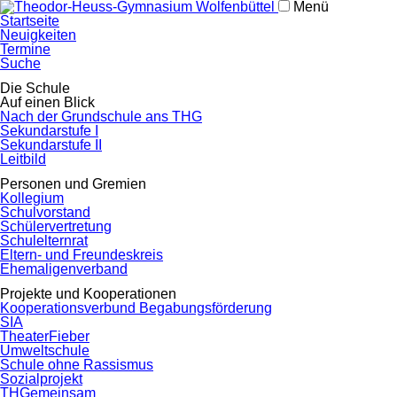
Menü
Navigation
Startseite
überspringen
Neuigkeiten
Termine
Suche
Navigation
Die Schule
überspringen
Auf einen Blick
Nach der Grundschule ans THG
Sekundarstufe I
Sekundarstufe II
Leitbild
Personen und Gremien
Kollegium
Schulvorstand
Schülervertretung
Schulelternrat
Eltern- und Freundeskreis
Ehemaligenverband
Projekte und Kooperationen
Kooperationsverbund Begabungsförderung
SIA
TheaterFieber
Umweltschule
Schule ohne Rassismus
Sozialprojekt
THGemeinsam