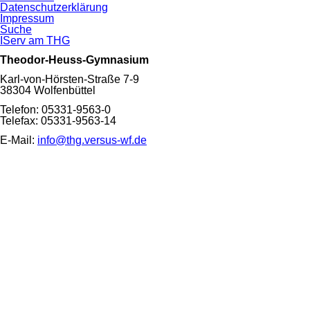
Navigation
Datenschutzerklärung
überspringen
Impressum
Suche
IServ am THG
Theodor-Heuss-Gymnasium
Karl-von-Hörsten-Straße 7-9
38304 Wolfenbüttel
Telefon: 05331-9563-0
Telefax: 05331-9563-14
E-Mail:
info@thg.versus-wf.de