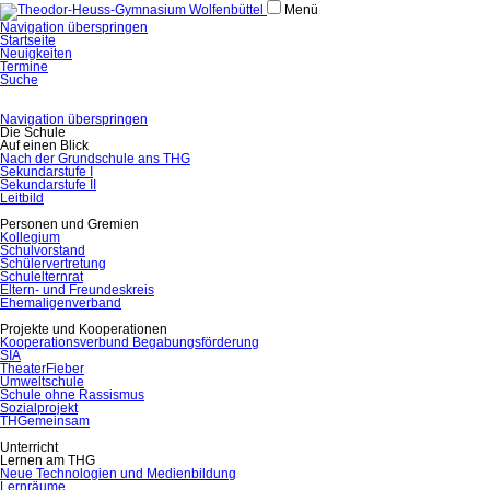
Menü
Navigation überspringen
Startseite
Neuigkeiten
Termine
Suche
Navigation überspringen
Die Schule
Auf einen Blick
Nach der Grundschule ans THG
Sekundarstufe I
Sekundarstufe II
Leitbild
Personen und Gremien
Kollegium
Schulvorstand
Schülervertretung
Schulelternrat
Eltern- und Freundeskreis
Ehemaligenverband
Projekte und Kooperationen
Kooperationsverbund Begabungsförderung
SIA
TheaterFieber
Umweltschule
Schule ohne Rassismus
Sozialprojekt
THGemeinsam
Unterricht
Lernen am THG
Neue Technologien und Medienbildung
Lernräume