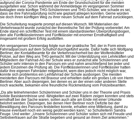
aufgrund der Corona-Pandemie am Ende der Grundschulzeit für die meisten
ausgefallen war. Schon während der Anmeldetage im vergangenen Sommer
beklagten viele künftige THG-Schülerinnen und THG-Schüler, wie schade es sei,
dass sie ihre Fahrradprüfung nicht wie geplant ablegen konnten. Gerne würden
sie doch ihren künftigen Weg zu ihrer neuen Schule auf dem Fahrrad zurücklegen.
Die Schulleitung reagierte prompt auf diesen Wunsch. Mit Materialien der
Verkehrswacht wurde zunächst der theoretische Teil der Prüfung vorbereitet. Am
Ende stand ein schriftlicher Test mit einem standardisierten Überprüfungsbogen,
den alle Fünftklässlerinnen und Fünftklässler mit enormer Ernsthaftigkeit und
insgesamt mit großem Erfolg ausfüllten.
Am vergangenen Donnerstag folgte nun der praktische Teil, der in Form eines
Fahrradparcours auf dem Schulhof durchgeführt wurde. Dafür hatte sich Wolfgang
Berliner, der Kontaktbeamte für die Verkehrssicherheit bei der Wolfenbütteler
Polizei, auf den Weg ans THG gemacht. Mit der Unterstützung von Lehrkräften und
Mitgliedern der Fahrrad-AG der Schule wies er zunächst alle Schülerinnen und
Schüler sehr intensiv in den Parcours ein und nahm anschließend bei jeder und
jedem Einzelnen die Prüfung ab. Die Fünftklässlerinnen und Fünftklässler hatten
dafür ihre eigenen Fahrräder mitgebracht, wem dies jedoch nicht möglich war,
konnte sich problemlos ein Leihfahrrad der Schule ausborgen. Die meisten
meisterten den Parcours mit Bravour und erhielten dafür ein großes Lob von Herrn
Berliner. Aber auch diejenigen, bei denen es an der einen oder anderen Stelle
noch wackelte, bekamen eine freundliche Rückmeldung vom Polizeibeamten.
„Da alle teilnehmenden Schülerinnen und Schüler uns in der Theorie und Praxis
solide Basiskenntnisse und -fähigkeiten auf zwei Rädern zeigen konnten und stets
ernsthaft bei der Sache waren, sollen auch alle am Ende mit einer Urkunde
belohnt werden. Diejenigen, bei denen Herr Berliner noch Defizite bei der
Bewältigung des Parcours feststellen konnte, erhalten eine Mitteilung, damit zu
Hause eventuell noch ein wenig geübt werden kann,“ so Schulleiterin Sandra
Feuge. Und weiter: „Unsere Schülerinnen und Schüler sollen sich mit Freude und
Selbstvertrauen auf die Straße begeben und gesund an ihrem Ziel ankommen.“