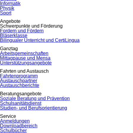
Informatik
Physik
Sport
Angebote
Schwerpunkte und Förderung
Fordern und Fördern
Bläserklasse
Bilingualer Unterricht und CertiLingua
Ganztag
Arbeitsgemeinschaften
Mittagpause und Mensa
Unterstützungsangebote
Fahrten und Austausch
Fahrtenprogramm
Austauschpartner
Austauschberichte
Beratungsangebote
Soziale Beratung und Prävention
Schulsanitätsdienst
Studien- und Berufsorientierung
Service
Anmeldungen
Downloadbereich
Schulbücher