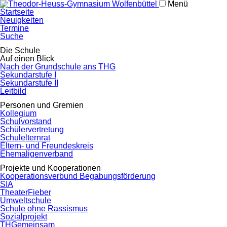
Menü
Navigation
Startseite
überspringen
Neuigkeiten
Termine
Suche
Navigation
Die Schule
überspringen
Auf einen Blick
Nach der Grundschule ans THG
Sekundarstufe I
Sekundarstufe II
Leitbild
Personen und Gremien
Kollegium
Schulvorstand
Schülervertretung
Schulelternrat
Eltern- und Freundeskreis
Ehemaligenverband
Projekte und Kooperationen
Kooperationsverbund Begabungsförderung
SIA
TheaterFieber
Umweltschule
Schule ohne Rassismus
Sozialprojekt
THGemeinsam