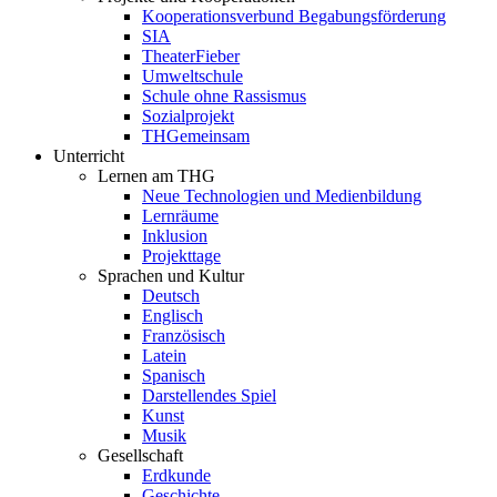
Kooperationsverbund Begabungsförderung
SIA
TheaterFieber
Umweltschule
Schule ohne Rassismus
Sozialprojekt
THGemeinsam
Unterricht
Lernen am THG
Neue Technologien und Medienbildung
Lernräume
Inklusion
Projekttage
Sprachen und Kultur
Deutsch
Englisch
Französisch
Latein
Spanisch
Darstellendes Spiel
Kunst
Musik
Gesellschaft
Erdkunde
Geschichte