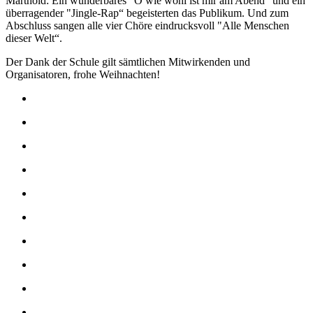
Marthold: Ein wunderbares "O wie wohl ist mir am Abend“ und ein
überragender "Jingle-Rap“ begeisterten das Publikum. Und zum
Abschluss sangen alle vier Chöre eindrucksvoll "Alle Menschen
dieser Welt“.
Der Dank der Schule gilt sämtlichen Mitwirkenden und
Organisatoren, frohe Weihnachten!