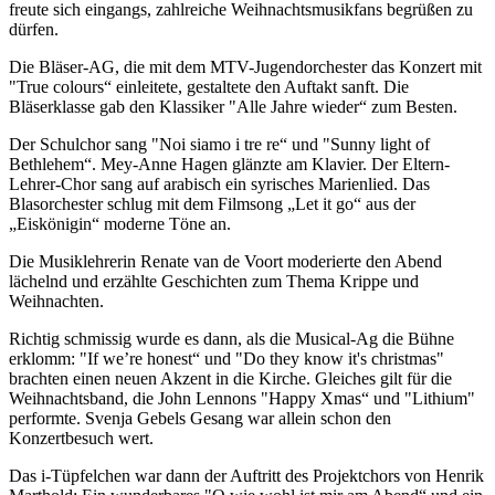
freute sich eingangs, zahlreiche Weihnachtsmusikfans begrüßen zu
dürfen.
Die Bläser-AG, die mit dem MTV-Jugendorchester das Konzert mit
"True colours“ einleitete, gestaltete den Auftakt sanft. Die
Bläserklasse gab den Klassiker "Alle Jahre wieder“ zum Besten.
Der Schulchor sang "Noi siamo i tre re“ und "Sunny light of
Bethlehem“. Mey-Anne Hagen glänzte am Klavier. Der Eltern-
Lehrer-Chor sang auf arabisch ein syrisches Marienlied. Das
Blasorchester schlug mit dem Filmsong „Let it go“ aus der
„Eiskönigin“ moderne Töne an.
Die Musiklehrerin Renate van de Voort moderierte den Abend
lächelnd und erzählte Geschichten zum Thema Krippe und
Weihnachten.
Richtig schmissig wurde es dann, als die Musical-Ag die Bühne
erklomm: "If we’re honest“ und "Do they know it's christmas"
brachten einen neuen Akzent in die Kirche. Gleiches gilt für die
Weihnachtsband, die John Lennons "Happy Xmas“ und "Lithium"
performte. Svenja Gebels Gesang war allein schon den
Konzertbesuch wert.
Das i-Tüpfelchen war dann der Auftritt des Projektchors von Henrik