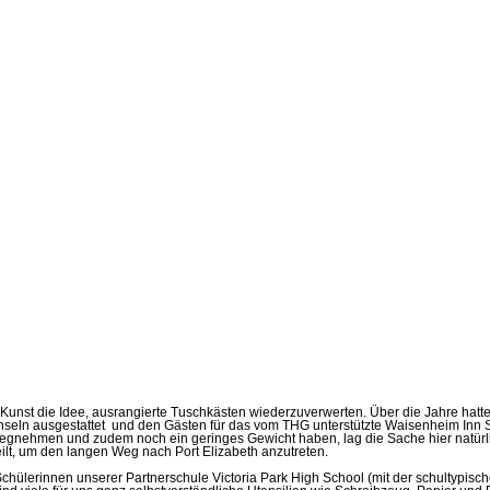
Kunst die Idee, ausrangierte Tuschkästen wiederzuverwerten. Über die Jahre hatt
Pinseln ausgestattet und den Gästen für das vom THG unterstützte Waisenheim I
z wegnehmen und zudem noch ein geringes Gewicht haben, lag die Sache hier natürl
lt, um den langen Weg nach Port Elizabeth anzutreten.
chülerinnen unserer Partnerschule Victoria Park High School (mit der schultypi