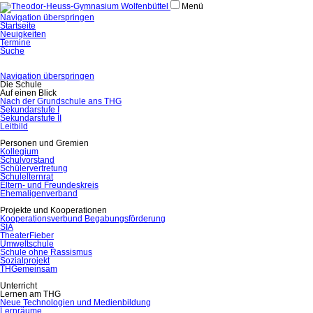
Menü
Navigation überspringen
Startseite
Neuigkeiten
Termine
Suche
Navigation überspringen
Die Schule
Auf einen Blick
Nach der Grundschule ans THG
Sekundarstufe I
Sekundarstufe II
Leitbild
Personen und Gremien
Kollegium
Schulvorstand
Schülervertretung
Schulelternrat
Eltern- und Freundeskreis
Ehemaligenverband
Projekte und Kooperationen
Kooperationsverbund Begabungsförderung
SIA
TheaterFieber
Umweltschule
Schule ohne Rassismus
Sozialprojekt
THGemeinsam
Unterricht
Lernen am THG
Neue Technologien und Medienbildung
Lernräume