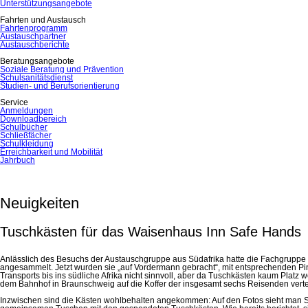
Unterstützungsangebote
Fahrten und Austausch
Fahrtenprogramm
Austauschpartner
Austauschberichte
Beratungsangebote
Soziale Beratung und Prävention
Schulsanitätsdienst
Studien- und Berufsorientierung
Service
Anmeldungen
Downloadbereich
Schulbücher
Schließfächer
Schulkleidung
Erreichbarkeit und Mobilität
Jahrbuch
Neuigkeiten
Tuschkästen für das Waisenhaus Inn Safe Hands
Anlässlich des Besuchs der Austauschgruppe aus Südafrika hatte die Fachgruppe 
angesammelt. Jetzt wurden sie „auf Vordermann gebracht“, mit entsprechenden 
Transports bis ins südliche Afrika nicht sinnvoll, aber da Tuschkästen kaum Plat
dem Bahnhof in Braunschweig auf die Koffer der insgesamt sechs Reisenden vertei
Inzwischen sind die Kästen wohlbehalten angekommen: Auf den Fotos sieht man S