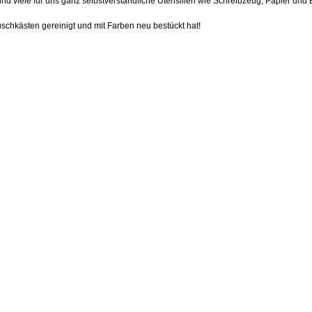
nd viele für uns ganz selbstverständliche Utensilien wie Schreibzeug, Papier un
schkästen gereinigt und mit Farben neu bestückt hat!