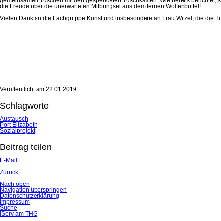
gemeinsamen Tuschen mit den gespendeten Tuschkästen. Wie bereits berichtet, si
die Freude über die unerwarteten Mitbringsel aus dem fernen Wolfenbüttel!
Vielen Dank an die Fachgruppe Kunst und insbesondere an Frau Witzel, die die Tu
Veröffentlicht am
22.01.2019
Schlagworte
Austausch
Port Elizabeth
Sozialprojekt
Beitrag teilen
E-Mail
Zurück
Nach oben
Navigation überspringen
Datenschutzerklärung
Impressum
Suche
IServ am THG