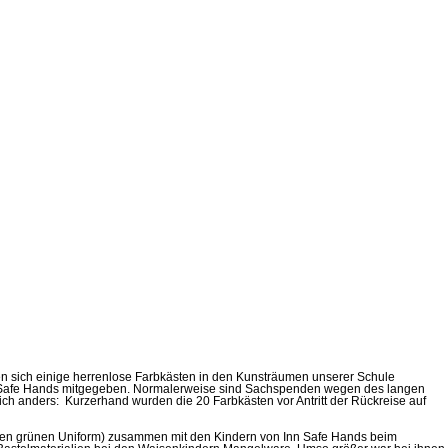
en sich einige herrenlose Farbkästen in den Kunsträumen unserer Schule
nn Safe Hands mitgegeben. Normalerweise sind Sachspenden wegen des langen
ich anders: Kurzerhand wurden die 20 Farbkästen vor Antritt der Rückreise auf
schen grünen Uniform) zusammen mit den Kindern von Inn Safe Hands beim