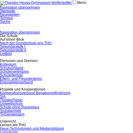
Menü
Navigation überspringen
Startseite
Neuigkeiten
Termine
Suche
Navigation überspringen
Die Schule
Auf einen Blick
Nach der Grundschule ans THG
Sekundarstufe I
Sekundarstufe II
Leitbild
Personen und Gremien
Kollegium
Schulvorstand
Schülervertretung
Schulelternrat
Eltern- und Freundeskreis
Ehemaligenverband
Projekte und Kooperationen
Kooperationsverbund Begabungsförderung
SIA
TheaterFieber
Umweltschule
Schule ohne Rassismus
Sozialprojekt
THGemeinsam
Unterricht
Lernen am THG
Neue Technologien und Medienbildung
Lernräume