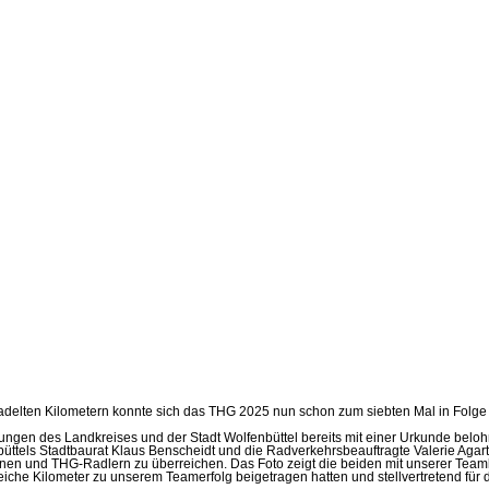
elten Kilometern konnte sich das THG 2025 nun schon zum siebten Mal in Folge 
rungen des Landkreises und der Stadt Wolfenbüttel bereits mit einer Urkunde belo
enbüttels Stadtbaurat Klaus Benscheidt und die Radverkehrsbeauftragte Valerie A
nnen und THG-Radlern zu überreichen. Das Foto zeigt die beiden mit unserer Team
reiche Kilometer zu unserem Teamerfolg beigetragen hatten und stellvertretend f