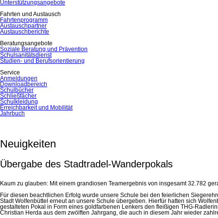
Unterstützungsangebote
Fahrten und Austausch
Fahrtenprogramm
Austauschpartner
Austauschberichte
Beratungsangebote
Soziale Beratung und Prävention
Schulsanitätsdienst
Studien- und Berufsorientierung
Service
Anmeldungen
Downloadbereich
Schulbücher
Schließfächer
Schulkleidung
Erreichbarkeit und Mobilität
Jahrbuch
Neuigkeiten
Übergabe des Stadtradel-Wanderpokals
Kaum zu glauben: Mit einem grandiosen Teamergebnis von insgesamt 32.782 gerad
Für diesen beachtlichen Erfolg wurde unsere Schule bei den feierlichen Siegereh
Stadt Wolfenbüttel erneut an unsere Schule übergeben. Hierfür hatten sich Wolf
gestalteten Pokal in Form eines goldfarbenen Lenkers den fleißigen THG-Radleri
Christian Herda aus dem zwölften Jahrgang, die auch in diesem Jahr wieder zahl