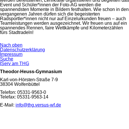
werden bereitstehen, Lehrkräfte organisieren und begleiten das
Event und Schüler*innen der Foto-AG werden die
spannendsten Momente in Bildern festhalten. Wie schon in den
vergangenen Jahren dürfen sich die begeisterten
Radsportler*innen nicht nur auf Einzelurkunden freuen – auch
Teamleistungen werden ausgezeichnet. Wir freuen uns auf ein
spannendes Rennen, faire Wettkämpfe und Kilometerzählen
fürs Stadtradeln!
Nach oben
Navigation
Datenschutzerklärung
überspringen
Impressum
Suche
IServ am THG
Theodor-Heuss-Gymnasium
Karl-von-Hörsten-Straße 7-9
38304 Wolfenbüttel
Telefon: 05331-9563-0
Telefax: 05331-9563-14
E-Mail:
info@thg.versus-wf.de