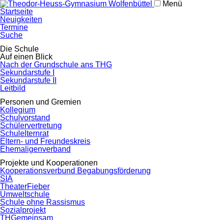
Menü
Navigation
Startseite
überspringen
Neuigkeiten
Termine
Suche
Navigation
Die Schule
überspringen
Auf einen Blick
Nach der Grundschule ans THG
Sekundarstufe I
Sekundarstufe II
Leitbild
Personen und Gremien
Kollegium
Schulvorstand
Schülervertretung
Schulelternrat
Eltern- und Freundeskreis
Ehemaligenverband
Projekte und Kooperationen
Kooperationsverbund Begabungsförderung
SIA
TheaterFieber
Umweltschule
Schule ohne Rassismus
Sozialprojekt
THGemeinsam