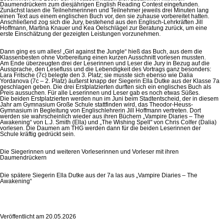
Daumendrückern zum diesjährigen English Reading Contest eingefunden.
Zunächst lasen die Teilnehmerinnen und Teilnehmer jeweils drei Minuten lang
einen Text aus einem englischen Buch vor, den sie zuhause vorbereitet hatten.
Anschließend zog sich die Jury, bestehend aus den Englisch-Lehrkräften Jill
Hoffmann, Martina Knauer und Kea Oelschlägel zur Beratung zurück, um eine
erste Einschätzung der gezeigten Leistungen vorzunehmen.
Dann ging es um alles! „Girl against the Jungle“ hieß das Buch, aus dem die
Klassenbesten ohne Vorbereitung einen kurzen Ausschnitt vorlesen mussten.
Am Ende überzeugten drei der Leserinnen und Leser die Jury in Bezug auf die
Aussprache, den Lesefluss und die Lebendigkeit des Vortrags ganz besonders:
Lara Fritsche (7c) belegte den 3. Platz; sie musste sich ebenso wie Dalia
Yordanova (7c – 2. Platz) äußerst knapp der Siegerin Ella Dutke aus der Klasse 7a
geschlagen geben. Die drei Erstplatzierten durften sich ein englisches Buch als
Preis aussuchen. Für alle Leserinnen und Leser gab es noch etwas Süßes.
Die beiden Erstplatzierten werden nun im Juni beim Stadtentscheid, der in diesem
Jahr am Gymnasium Große Schule stattfinden wird, das Theodor-Heuss-
Gymnasium in Begleitung von Englischlehrerin Jill Hoffmann vertreten. Dort
werden sie wahrscheinlich wieder aus ihren Büchern „Vampire Diaries – The
Awakening“ von L.J. Smith (Ella) und „The Wishing Spell" von Chris Colfer (Dalia)
vorlesen. Die Daumen am THG werden dann für die beiden Leserinnen der
Schule kräftig gedrückt sein.
Die Siegerinnen und weiteren Vorleserinnen und Vorleser mit ihren
Daumendrückern
Die spätere Siegerin Ella Dutke aus der 7a las aus „Vampire Diaries – The
Awakening“
Veröffentlicht am
20.05.2026