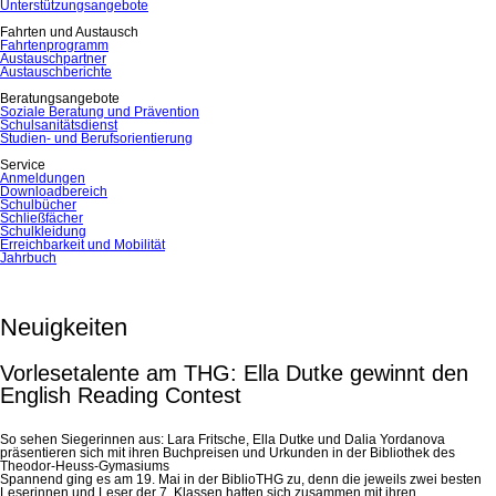
Unterstützungsangebote
Fahrten und Austausch
Fahrtenprogramm
Austauschpartner
Austauschberichte
Beratungsangebote
Soziale Beratung und Prävention
Schulsanitätsdienst
Studien- und Berufsorientierung
Service
Anmeldungen
Downloadbereich
Schulbücher
Schließfächer
Schulkleidung
Erreichbarkeit und Mobilität
Jahrbuch
Neuigkeiten
Vorlesetalente am THG: Ella Dutke gewinnt den
English Reading Contest
So sehen Siegerinnen aus: Lara Fritsche, Ella Dutke und Dalia Yordanova
präsentieren sich mit ihren Buchpreisen und Urkunden in der Bibliothek des
Theodor-Heuss-Gymasiums
Spannend ging es am 19. Mai in der BiblioTHG zu, denn die jeweils zwei besten
Leserinnen und Leser der 7. Klassen hatten sich zusammen mit ihren