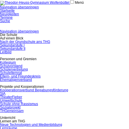
Menü
Navigation überspringen
Startseite
Neuigkeiten
Termine
Suche
Navigation überspringen
Die Schule
Auf einen Blick
Nach der Grundschule ans THG
Sekundarstufe I
Sekundarstufe II
Leitbild
Personen und Gremien
Kollegium
Schulvorstand
Schülervertretung
Schulelternrat
Eltern- und Freundeskreis
Ehemaligenverband
Projekte und Kooperationen
Kooperationsverbund Begabungsförderung
SIA
TheaterFieber
Umweltschule
Schule ohne Rassismus
Sozialprojekt
THGemeinsam
Unterricht
Lernen am THG
Neue Technologien und Medienbildung
Lernräume