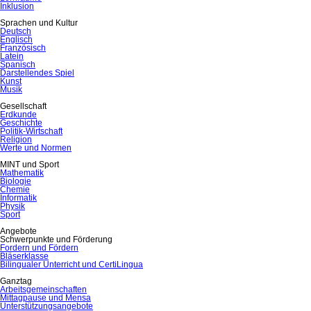
Inklusion
Sprachen und Kultur
Deutsch
Englisch
Französisch
Latein
Spanisch
Darstellendes Spiel
Kunst
Musik
Gesellschaft
Erdkunde
Geschichte
Politik-Wirtschaft
Religion
Werte und Normen
MINT und Sport
Mathematik
Biologie
Chemie
Informatik
Physik
Sport
Angebote
Schwerpunkte und Förderung
Fordern und Fördern
Bläserklasse
Bilingualer Unterricht und CertiLingua
Ganztag
Arbeitsgemeinschaften
Mittagpause und Mensa
Unterstützungsangebote