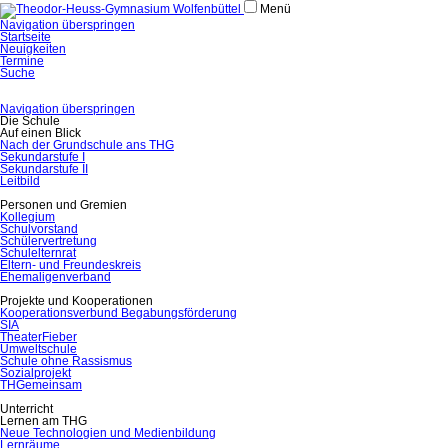
Menü
Navigation überspringen
Startseite
Neuigkeiten
Termine
Suche
Navigation überspringen
Die Schule
Auf einen Blick
Nach der Grundschule ans THG
Sekundarstufe I
Sekundarstufe II
Leitbild
Personen und Gremien
Kollegium
Schulvorstand
Schülervertretung
Schulelternrat
Eltern- und Freundeskreis
Ehemaligenverband
Projekte und Kooperationen
Kooperationsverbund Begabungsförderung
SIA
TheaterFieber
Umweltschule
Schule ohne Rassismus
Sozialprojekt
THGemeinsam
Unterricht
Lernen am THG
Neue Technologien und Medienbildung
Lernräume