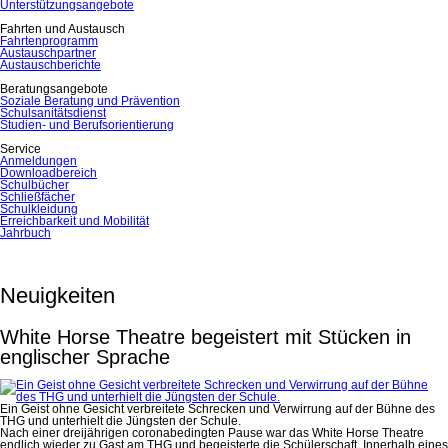
Unterstützungsangebote
Fahrten und Austausch
Fahrtenprogramm
Austauschpartner
Austauschberichte
Beratungsangebote
Soziale Beratung und Prävention
Schulsanitätsdienst
Studien- und Berufsorientierung
Service
Anmeldungen
Downloadbereich
Schulbücher
Schließfächer
Schulkleidung
Erreichbarkeit und Mobilität
Jahrbuch
Neuigkeiten
White Horse Theatre begeistert mit Stücken in
englischer Sprache
Ein Geist ohne Gesicht verbreitete Schrecken und Verwirrung auf der Bühne des
THG und unterhielt die Jüngsten der Schule.
Nach einer dreijährigen coronabedingten Pause war das White Horse Theatre
endlich wieder zu Gast am THG und begeisterte die Schülerschaft. Innerhalb eines