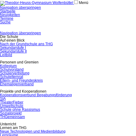
Menü
Navigation überspringen
Startseite
Neuigkeiten
Termine
Suche
Navigation überspringen
Die Schule
Auf einen Blick
Nach der Grundschule ans THG
Sekundarstufe I
Sekundarstufe II
Leitbild
Personen und Gremien
Kollegium
Schulvorstand
Schülervertretung
Schulelternrat
Eltern- und Freundeskreis
Ehemaligenverband
Projekte und Kooperationen
Kooperationsverbund Begabungsförderung
SIA
TheaterFieber
Umweltschule
Schule ohne Rassismus
Sozialprojekt
THGemeinsam
Unterricht
Lernen am THG
Neue Technologien und Medienbildung
Lernräume