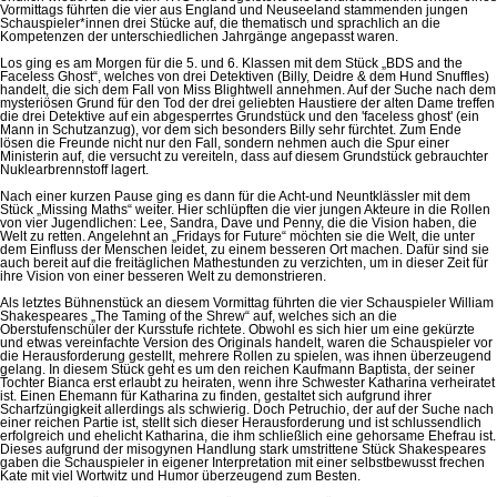
Vormittags führten die vier aus England und Neuseeland stammenden jungen
Schauspieler*innen drei Stücke auf, die thematisch und sprachlich an die
Kompetenzen der unterschiedlichen Jahrgänge angepasst waren.
Los ging es am Morgen für die 5. und 6. Klassen mit dem Stück „BDS and the
Faceless Ghost“, welches von drei Detektiven (Billy, Deidre & dem Hund Snuffles)
handelt, die sich dem Fall von Miss Blightwell annehmen. Auf der Suche nach dem
mysteriösen Grund für den Tod der drei geliebten Haustiere der alten Dame treffen
die drei Detektive auf ein abgesperrtes Grundstück und den 'faceless ghost' (ein
Mann in Schutzanzug), vor dem sich besonders Billy sehr fürchtet. Zum Ende
lösen die Freunde nicht nur den Fall, sondern nehmen auch die Spur einer
Ministerin auf, die versucht zu vereiteln, dass auf diesem Grundstück gebrauchter
Nuklearbrennstoff lagert.
Nach einer kurzen Pause ging es dann für die Acht-und Neuntklässler mit dem
Stück „Missing Maths“ weiter. Hier schlüpften die vier jungen Akteure in die Rollen
von vier Jugendlichen: Lee, Sandra, Dave und Penny, die die Vision haben, die
Welt zu retten. Angelehnt an „Fridays for Future“ möchten sie die Welt, die unter
dem Einfluss der Menschen leidet, zu einem besseren Ort machen. Dafür sind sie
auch bereit auf die freitäglichen Mathestunden zu verzichten, um in dieser Zeit für
ihre Vision von einer besseren Welt zu demonstrieren.
Als letztes Bühnenstück an diesem Vormittag führten die vier Schauspieler William
Shakespeares „The Taming of the Shrew“ auf, welches sich an die
Oberstufenschüler der Kursstufe richtete. Obwohl es sich hier um eine gekürzte
und etwas vereinfachte Version des Originals handelt, waren die Schauspieler vor
die Herausforderung gestellt, mehrere Rollen zu spielen, was ihnen überzeugend
gelang. In diesem Stück geht es um den reichen Kaufmann Baptista, der seiner
Tochter Bianca erst erlaubt zu heiraten, wenn ihre Schwester Katharina verheiratet
ist. Einen Ehemann für Katharina zu finden, gestaltet sich aufgrund ihrer
Scharfzüngigkeit allerdings als schwierig. Doch Petruchio, der auf der Suche nach
einer reichen Partie ist, stellt sich dieser Herausforderung und ist schlussendlich
erfolgreich und ehelicht Katharina, die ihm schließlich eine gehorsame Ehefrau ist.
Dieses aufgrund der misogynen Handlung stark umstrittene Stück Shakespeares
gaben die Schauspieler in eigener Interpretation mit einer selbstbewusst frechen
Kate mit viel Wortwitz und Humor überzeugend zum Besten.