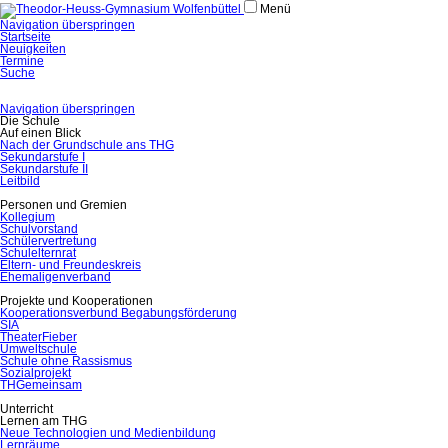
Menü
Navigation überspringen
Startseite
Neuigkeiten
Termine
Suche
Navigation überspringen
Die Schule
Auf einen Blick
Nach der Grundschule ans THG
Sekundarstufe I
Sekundarstufe II
Leitbild
Personen und Gremien
Kollegium
Schulvorstand
Schülervertretung
Schulelternrat
Eltern- und Freundeskreis
Ehemaligenverband
Projekte und Kooperationen
Kooperationsverbund Begabungsförderung
SIA
TheaterFieber
Umweltschule
Schule ohne Rassismus
Sozialprojekt
THGemeinsam
Unterricht
Lernen am THG
Neue Technologien und Medienbildung
Lernräume