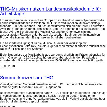
THG-Musiker nutzen Landesmusikakademie für
Arbeitstage
Erneut nutzten die musikalischen Gruppen des Theodor-Heuss-Gymnasiums die
Landesmusikakademie in Wolfenbüttel für ihre traditionellen Musikarbeitstage.
Mehr als 100 Schülerinnen und Schüler widmeten sich hier mit ihren Lehrkräften
zwei Tage lang ganz der musikalischen Arbeit. So konnten die Bläserklassen, die
Bläser-AG, die Schulband, die Musical-AG und der Chor jeweils in gut
ausgestatteten Räumen unter besten akustischen Bedingungen in intensiven
Proben die kommenden Ereignisse im Schulleben vorbereiten.
Ein besonderes Highlight für die Musical-AG war der Workshop mit
Gesangsdozentin Britta Rex, die die Jugendlichen mitnahm auf eine musikalische
Reise zur Entfaltung der Stimmen.
Erste Ergebnisse der Musikarbeitstage werden sicherlich am Präsentationstag für
die 4. Klassen am 29.04.2019 zu hören sein, aber auch für den Festakt des
anstehenden Bläserklassenjubiläums am 15.06.2019 wurde schon fleißig geübt.
15.06.2018
Sommerkonzert am THG
Zum alljährlichen Sommerkonzert hatte das THG Eltern und Schüler sowie alle
Freunde guter Musik am 14.6.2018 eingeladen.
Bestens vorbereitet präsentierten nahezu 100 beteiligte Schülerinnen und Schüler
in verschiedenen Musikgruppen, als Solisten oder im Duett, mit und ohne
Begleitung, mit und ohne Verstärkung das, was sie im Vorfeld ausgiebig und über
das Schuljahr hinweg geprobt hatten.