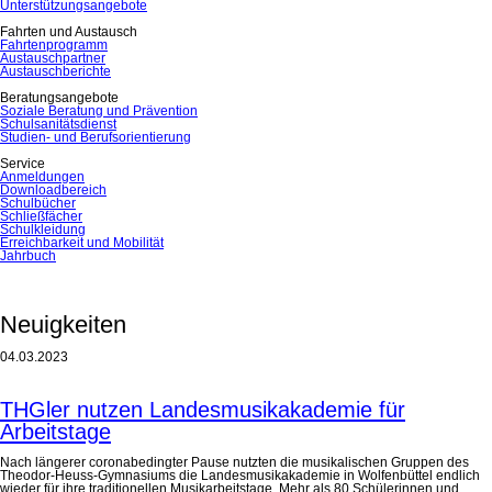
Unterstützungsangebote
Fahrten und Austausch
Fahrtenprogramm
Austauschpartner
Austauschberichte
Beratungsangebote
Soziale Beratung und Prävention
Schulsanitätsdienst
Studien- und Berufsorientierung
Service
Anmeldungen
Downloadbereich
Schulbücher
Schließfächer
Schulkleidung
Erreichbarkeit und Mobilität
Jahrbuch
Neuigkeiten
04.03.2023
THGler nutzen Landesmusikakademie für
Arbeitstage
Nach längerer coronabedingter Pause nutzten die musikalischen Gruppen des
Theodor-Heuss-Gymnasiums die Landesmusikakademie in Wolfenbüttel endlich
wieder für ihre traditionellen Musikarbeitstage. Mehr als 80 Schülerinnen und