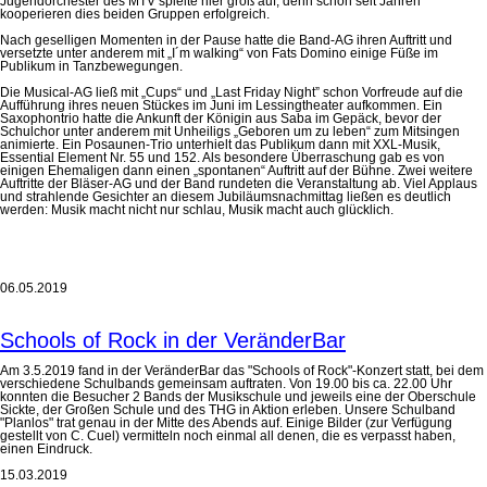
Jugendorchester des MTV spielte hier groß auf, denn schon seit Jahren
kooperieren dies beiden Gruppen erfolgreich.
Nach geselligen Momenten in der Pause hatte die Band-AG ihren Auftritt und
versetzte unter anderem mit „I´m walking“ von Fats Domino einige Füße im
Publikum in Tanzbewegungen.
Die Musical-AG ließ mit „Cups“ und „Last Friday Night” schon Vorfreude auf die
Aufführung ihres neuen Stückes im Juni im Lessingtheater aufkommen. Ein
Saxophontrio hatte die Ankunft der Königin aus Saba im Gepäck, bevor der
Schulchor unter anderem mit Unheiligs „Geboren um zu leben“ zum Mitsingen
animierte. Ein Posaunen-Trio unterhielt das Publikum dann mit XXL-Musik,
Essential Element Nr. 55 und 152. Als besondere Überraschung gab es von
einigen Ehemaligen dann einen „spontanen“ Auftritt auf der Bühne. Zwei weitere
Auftritte der Bläser-AG und der Band rundeten die Veranstaltung ab. Viel Applaus
und strahlende Gesichter an diesem Jubiläumsnachmittag ließen es deutlich
werden: Musik macht nicht nur schlau, Musik macht auch glücklich.
06.05.2019
Schools of Rock in der VeränderBar
Am 3.5.2019 fand in der VeränderBar das "Schools of Rock"-Konzert statt, bei dem
verschiedene Schulbands gemeinsam auftraten. Von 19.00 bis ca. 22.00 Uhr
konnten die Besucher 2 Bands der Musikschule und jeweils eine der Oberschule
Sickte, der Großen Schule und des THG in Aktion erleben. Unsere Schulband
"Planlos" trat genau in der Mitte des Abends auf. Einige Bilder (zur Verfügung
gestellt von C. Cuel) vermitteln noch einmal all denen, die es verpasst haben,
einen Eindruck.
15.03.2019