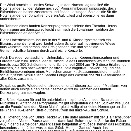
Der Wind brachte als erstes Schwung in den Nachmittag und ließ die
Notenständer auf der Bühne noch vor Programmbeginn umpurzeln, doch
Bläserklassen halten zusammen und finden Lösungen. So hielt die 5b die
Notenständer der 6b während deren Auftritt fest und ebenso lief es dann
andersherum.
Im Rahmen eines bunten Konzertprogrammes feierte das Theodor-Heuss-
Gymnasium am Samstag so leicht stürmisch die 15-jährige Tradition der
Bläserklassen an der Schule.
Diese Unterrichtsform, bei der in der 5. und 6. Klasse systematisch ein
Blasinstrument erlernt wird, bietet jedem Schüler auf motivierende Wiese
musikalische und persönliche Erfolgserlebnisse und stärkt die
Gemeinschaftserfahrung durch zahlreiche Konzerte.
Auch Dank der verlässlichen Unterstützung durch Kooperationspartner und
Förderer wie zum Beispiel der Musikschule des Landkreises Wolfenbüttel konnten
bereits etwa 300 Schülerinnen und Schüler seit 2004 am THG diese Erfahrungen
machen, die sich nachweislich positiv auf die kognitive Entwicklung und das
Einfühlungsvermögen eines Menschen auswirkt. „Klassenmusizieren macht
schlau“, fasste Schulleiterin Sandra Feuge das Wesentliche zur Bläserklasse in
aller Kürze zusammen.
So gab es große Wiedersehensfreude unter all diesen „schlauen“ Musikern, von
denen auch einige einen gemeinsamen Aufritt im Rahmen des bunten
Konzertprogrammes wagten.
Die Bläserklassen 5b und 6b unterhielten im grünen Atrium der Schule das
Publikum zu Anfang des Programms mit gut eingeübten kleinen Stücken wie „Ode
an die Freude“ und der „Biene Maja“ - gleichzeitig eine kleine Hommage an die
fleißigen THG-Bienen, stets gut betreut von der Imker-AG der Schule.
Die Flötengruppe von Ulrike Hecker wusste unter anderem mit der „Haifischsuppe“
zu gefallen. Vor der Pause wurde es dann laut: Schwungvolle Stücke der Bläser-
AG, in der die Arbeit der Bläserklassen fortgeführt wird, begeisterten das Publikum,
besonders zu gefallen wusste das Stück „Hunger Games“. Auch das