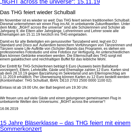
„fliGHT across the universe“: 15.11.19
Das THG feiert wieder Schulball
Im November ist es wieder so weit: Das THG feiert seinen traditionellen Schulball.
Diesmal unternehmen wir einen Flug ins All, in unbekannte Zukunftswelten. Unter
dem Motto: „fliGHT across the universe“ sind alle Schülerinnen und Schüler ab
Jahrgang 9, die Eltern aller Jahrgänge, Lehrerinnen und Lehrer sowie alle
Ehemaligen am 15.11.19 herzlich ins THG eingeladen.
Damit es für alle Beteiligten ein genussvoller Tanzabend wird, legt ein DJ
Standard und Disco auf. Außerdem bereichern Vorführungen von Tänzerinnen und
Tänzern sowie Life-Auftritte von (Schüler-)Bands das Programm, es stehen ein
professionelles Fotostudio und eine Fotobox zur Verfügung. An unterschiedlichen
Bars können Getränke erworben werden. Die Elternschaft des THG sorgt mit
einem galaktischen und reichhaltigen Buffet für das leibliche Wohl.
Der Eintritt für THG-SchülerInnen beträgt 6 Euro (Ausweis beim Ballabend
vorzeigen!), Eltern, Lehrkräfte, Gäste und Ehemalige zahlen 12 Euro. Karten sind
ab dem 28.10.19 gegen Barzahlung im Sekretariat und am Elternsprechtag am
1.11.2019 erhältlich. Per Überweisung können Karten zu 12 Euro bestellt werden
(Kontoinhaber: THG Schulball, IBAN: DE10 2703 2500 0000 1100 02).
Einlass ist ab 19.00 Uhr, der Ball beginnt um 19.30 Uhr.
Wir freuen uns auf viele Gäste und einen gelungenen gemeinsamen Flug in
unbekannte Welten des Universums: „fliGHT across the universe“!
16.06.2019
15 Jahre Bläserklasse – das THG feiert mit einem
Sommerkonzert