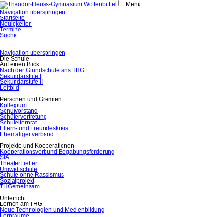
Menü
Navigation überspringen
Startseite
Neuigkeiten
Termine
Suche
Navigation überspringen
Die Schule
Auf einen Blick
Nach der Grundschule ans THG
Sekundarstufe I
Sekundarstufe II
Leitbild
Personen und Gremien
Kollegium
Schulvorstand
Schülervertretung
Schulelternrat
Eltern- und Freundeskreis
Ehemaligenverband
Projekte und Kooperationen
Kooperationsverbund Begabungsförderung
SIA
TheaterFieber
Umweltschule
Schule ohne Rassismus
Sozialprojekt
THGemeinsam
Unterricht
Lernen am THG
Neue Technologien und Medienbildung
Lernräume