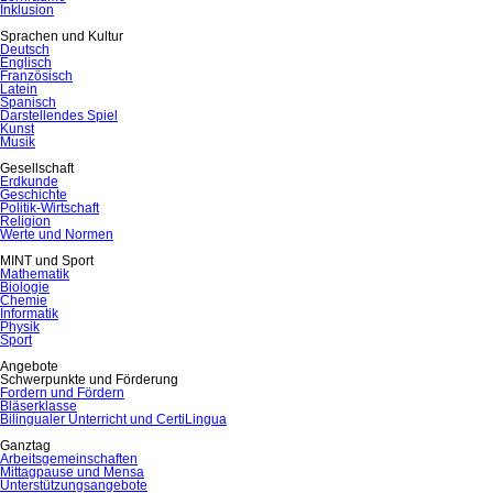
Inklusion
Sprachen und Kultur
Deutsch
Englisch
Französisch
Latein
Spanisch
Darstellendes Spiel
Kunst
Musik
Gesellschaft
Erdkunde
Geschichte
Politik-Wirtschaft
Religion
Werte und Normen
MINT und Sport
Mathematik
Biologie
Chemie
Informatik
Physik
Sport
Angebote
Schwerpunkte und Förderung
Fordern und Fördern
Bläserklasse
Bilingualer Unterricht und CertiLingua
Ganztag
Arbeitsgemeinschaften
Mittagpause und Mensa
Unterstützungsangebote