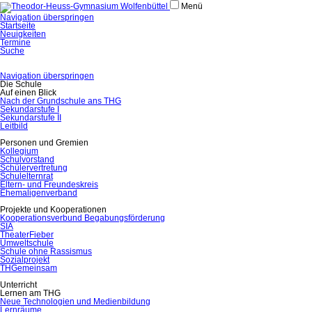
Menü
Navigation überspringen
Startseite
Neuigkeiten
Termine
Suche
Navigation überspringen
Die Schule
Auf einen Blick
Nach der Grundschule ans THG
Sekundarstufe I
Sekundarstufe II
Leitbild
Personen und Gremien
Kollegium
Schulvorstand
Schülervertretung
Schulelternrat
Eltern- und Freundeskreis
Ehemaligenverband
Projekte und Kooperationen
Kooperationsverbund Begabungsförderung
SIA
TheaterFieber
Umweltschule
Schule ohne Rassismus
Sozialprojekt
THGemeinsam
Unterricht
Lernen am THG
Neue Technologien und Medienbildung
Lernräume