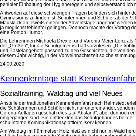
penibler Einhaltung der Hygieneregeln und selbstverständlich
Antworten auf diese schwierigen Fragen befinden sich hinter 
Gymnasiums zu finden ist. Schülerinnen und Schüler ab der 9.
Mausklick an jeweils einem der Adventstage angehört werden k
ja möglichst fehlerfrei gelingen. Dennoch machte der Vortrag 
eine Portion Humor.
Die Lehrerinnen Michaela Drexler und Varenia Meier-Lenz als 
der „Großen“, für die Schulgemeinschaft vorzulesen. „Die fröhli
und Bastelangebote passend zu den Geschichten, die von den Sc
diesem Jahr wichtig, in der Vorweihnachtszeit solche stimmu
24.09.2020
Kennenlerntage statt Kennenlernfahr
Sozialtraining, Waldtag und viel Neues
Anstelle der traditionellen Kennenlernfahrt nach Helmstedt er
die Schülerinnen und Schüler nicht nur untereinander, sonder
Corona-Auflagen geschah dies „auf Abstand“, aber dennoch erfol
umgegangen sind. Sie entdeckten das Schulgebäudes bei der T
schulinterne Kommunikationsplattform Iserv kennen.
Am Waldtag im Fümmelser Holz hieß es nicht nur im Wald heru
schüler hatten spannende Spiele und Aufgaben vorbereitet, d