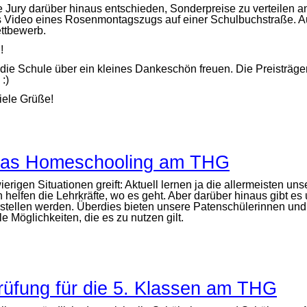
 Jury darüber hinaus entschieden, Sonderpreise zu verteilen an
 Video eines Rosenmontagszugs auf einer Schulbuchstraße. Auc
ttbewerb.
!
 die Schule über ein kleines Dankeschön freuen. Die Preisträge
n :)
iele Grüße!
r das Homeschooling am THG
erigen Situationen greift: Aktuell lernen ja die allermeisten u
lich helfen die Lehrkräfte, wo es geht. Aber darüber hinaus gib
rstellen werden. Überdies bieten unsere Patenschülerinnen und 
 Möglichkeiten, die es zu nutzen gilt.
rüfung für die 5. Klassen am THG