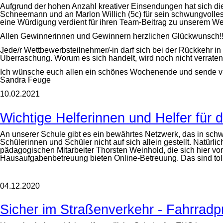
Aufgrund der hohen Anzahl kreativer Einsendungen hat sich die
Schneemann und an Marlon Willich (5c) für sein schwungvolles
eine Würdigung verdient für ihren Team-Beitrag zu unserem We
Allen Gewinnerinnen und Gewinnern herzlichen Glückwunsch!!
Jede/r Wettbewerbsteilnehmer/-in darf sich bei der Rückkehr in
Überraschung. Worum es sich handelt, wird noch nicht verrate
Ich wünsche euch allen ein schönes Wochenende und sende v
Sandra Feuge
10.02.2021
Wichtige Helferinnen und Helfer fü
An unserer Schule gibt es ein bewährtes Netzwerk, das in schwi
Schülerinnen und Schüler nicht auf sich allein gestellt. Natür
pädagogischen Mitarbeiter Thorsten Weinhold, die sich hier vo
Hausaufgabenbetreuung bieten Online-Betreuung. Das sind tolle
04.12.2020
Sicher im Straßenverkehr - Fahrradp