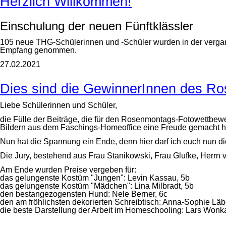
Herzlich Willkommen!
Einschulung der neuen Fünftklässler
105 neue THG-Schülerinnen und -Schüler wurden in der vergan
Empfang genommen.
27.02.2021
Dies sind die GewinnerInnen des R
Liebe Schülerinnen und Schüler,
die Fülle der Beiträge, die für den Rosenmontags-Fotowettbewe
Bildern aus dem Faschings-Homeoffice eine Freude gemacht 
Nun hat die Spannung ein Ende, denn hier darf ich euch nun d
Die Jury, bestehend aus Frau Stanikowski, Frau Glufke, Herrn 
Am Ende wurden Preise vergeben für:
das gelungenste Kostüm "Jungen": Levin Kassau, 5b
das gelungenste Kostüm "Mädchen": Lina Milbradt, 5b
den bestangezogensten Hund: Nele Berner, 6c
den am fröhlichsten dekorierten Schreibtisch: Anna-Sophie Läb
die beste Darstellung der Arbeit im Homeschooling: Lars Wonka