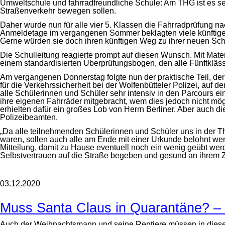
Umweltschule und fahrradfreundliche Schule: Am THG ist es sel
Straßenverkehr bewegen sollen.
Daher wurde nun für alle vier 5. Klassen die Fahrradprüfung 
Anmeldetage im vergangenen Sommer beklagten viele künftige 
Gerne würden sie doch ihren künftigen Weg zu ihrer neuen Sc
Die Schulleitung reagierte prompt auf diesen Wunsch. Mit Materi
einem standardisierten Überprüfungsbogen, den alle Fünftklässl
Am vergangenen Donnerstag folgte nun der praktische Teil, der
für die Verkehrssicherheit bei der Wolfenbütteler Polizei, au
alle Schülerinnen und Schüler sehr intensiv in den Parcours e
ihre eigenen Fahrräder mitgebracht, wem dies jedoch nicht mög
erhielten dafür ein großes Lob von Herrn Berliner. Aber auch 
Polizeibeamten.
„Da alle teilnehmenden Schülerinnen und Schüler uns in der Th
waren, sollen auch alle am Ende mit einer Urkunde belohnt werd
Mitteilung, damit zu Hause eventuell noch ein wenig geübt wer
Selbstvertrauen auf die Straße begeben und gesund an ihrem 
03.12.2020
Muss Santa Claus in Quarantäne? – 
Auch der Weihnachtsmann und seine Rentiere müssen in diesem