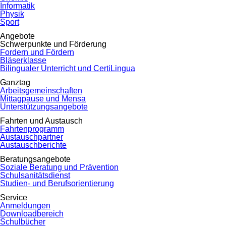
Informatik
Physik
Sport
Angebote
Schwerpunkte und Förderung
Fordern und Fördern
Bläserklasse
Bilingualer Unterricht und CertiLingua
Ganztag
Arbeitsgemeinschaften
Mittagpause und Mensa
Unterstützungsangebote
Fahrten und Austausch
Fahrtenprogramm
Austauschpartner
Austauschberichte
Beratungsangebote
Soziale Beratung und Prävention
Schulsanitätsdienst
Studien- und Berufsorientierung
Service
Anmeldungen
Downloadbereich
Schulbücher