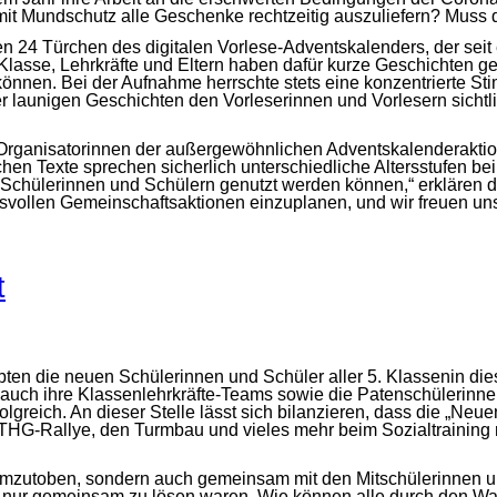
 mit Mundschutz alle Geschenke rechtzeitig auszuliefern? Mus
den 24 Türchen des digitalen Vorlese-Adventskalenders, der s
 Klasse, Lehrkräfte und Eltern haben dafür kurze Geschichten 
önnen. Bei der Aufnahme herrschte stets eine konzentrierte S
der launigen Geschichten den Vorleserinnen und Vorlesern sicht
Organisatorinnen der außergewöhnlichen Adventskalenderaktion
chen Texte sprechen sicherlich unterschiedliche Altersstufen bei
hülerinnen und Schülern genutzt werden können,“ erklären die 
ngsvollen Gemeinschaftsaktionen einzuplanen, und wir freuen 
t
lebten die neuen Schülerinnen und Schüler aller 5. Klassenin 
n auch ihre Klassenlehrkräfte-Teams sowie die Patenschülerinn
greich. An dieser Stelle lässt sich bilanzieren, dass die „Neu
HG-Rallye, den Turmbau und vieles mehr beim Sozialtraining m
mzutoben, sondern auch gemeinsam mit den Mitschülerinnen un
ie nur gemeinsam zu lösen waren. Wie können alle durch den 