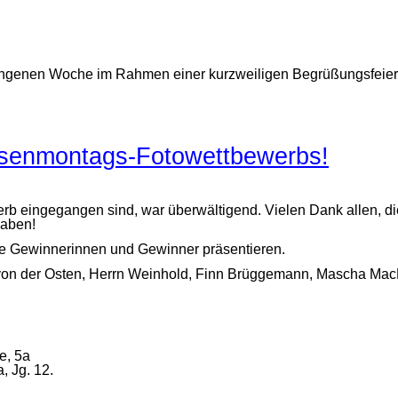
genen Woche im Rahmen einer kurzweiligen Begrüßungsfeier mi
osenmontags-Fotowettbewerbs!
rb eingegangen sind, war überwältigend. Vielen Dank allen, di
haben!
ie Gewinnerinnen und Gewinner präsentieren.
von der Osten, Herrn Weinhold, Finn Brüggemann, Mascha MacNeil
e, 5a
, Jg. 12.