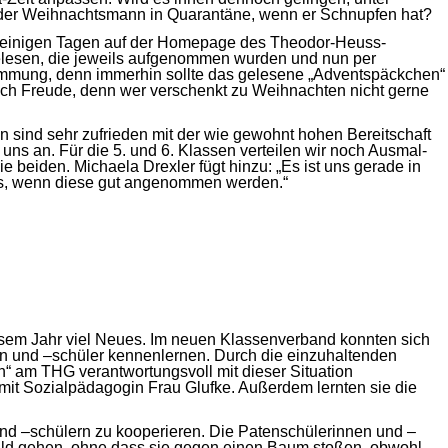
s der Weihnachtsmann in Quarantäne, wenn er Schnupfen hat?
eit einigen Tagen auf der Homepage des Theodor-Heuss-
gelesen, die jeweils aufgenommen wurden und nun per
timmung, denn immerhin sollte das gelesene „Adventspäckchen“
lich Freude, denn wer verschenkt zu Weihnachten nicht gerne
 sind sehr zufrieden mit der wie gewohnt hohen Bereitschaft
 uns an. Für die 5. und 6. Klassen verteilen wir noch Ausmal-
beiden. Michaela Drexler fügt hinzu: „Es ist uns gerade in
uns, wenn diese gut angenommen werden.“
diesem Jahr viel Neues. Im neuen Klassenverband konnten sich
en und –schüler kennenlernen. Durch die einzuhaltenden
en“ am THG verantwortungsvoll mit dieser Situation
it Sozialpädagogin Frau Glufke. Außerdem lernten sie die
d –schülern zu kooperieren. Die Patenschülerinnen und –
Wald gehen, ohne dass sie gegen einen Baum stoßen, obwohl