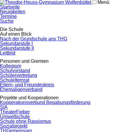
Menü
Navigation
Startseite
überspringen
Neuigkeiten
Termine
Suche
Navigation
Die Schule
überspringen
Auf einen Blick
Nach der Grundschule ans THG
Sekundarstufe I
Sekundarstufe II
Leitbild
Personen und Gremien
Kollegium
Schulvorstand
Schülervertretung
Schulelternrat
Eltern- und Freundeskreis
Ehemaligenverband
Projekte und Kooperationen
Kooperationsverbund Begabungsförderung
SIA
TheaterFieber
Umweltschule
Schule ohne Rassismus
Sozialprojekt
THGemeinsam