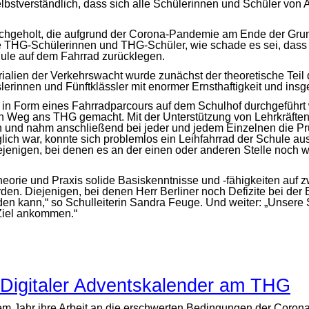
bstverständlich, dass sich alle Schülerinnen und Schüler von 
nachgeholt, die aufgrund der Corona-Pandemie am Ende der Grun
THG-Schülerinnen und THG-Schüler, wie schade es sei, dass si
hule auf dem Fahrrad zurücklegen.
alien der Verkehrswacht wurde zunächst der theoretische Teil de
erinnen und Fünftklässler mit enormer Ernsthaftigkeit und insg
 in Form eines Fahrradparcours auf dem Schulhof durchgeführt 
f den Weg ans THG gemacht. Mit der Unterstützung von Lehrkräft
in und nahm anschließend bei jeder und jedem Einzelnen die Prü
lich war, konnte sich problemlos ein Leihfahrrad der Schule a
diejenigen, bei denen es an der einen oder anderen Stelle noc
eorie und Praxis solide Basiskenntnisse und -fähigkeiten auf z
en. Diejenigen, bei denen Herr Berliner noch Defizite bei der 
den kann,“ so Schulleiterin Sandra Feuge. Und weiter: „Unsere
Ziel ankommen.“
Digitaler Adventskalender am THG
 Jahr ihre Arbeit an die erschwerten Bedingungen der Corona-