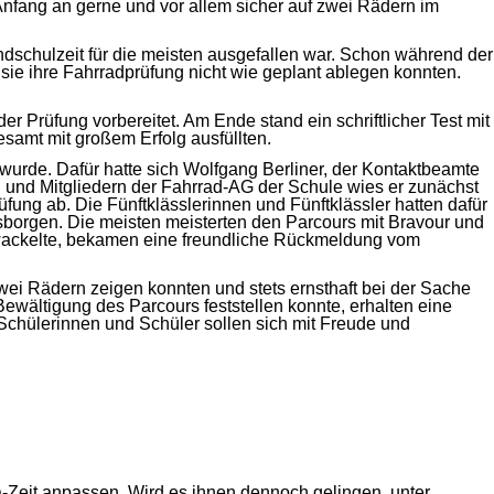
Anfang an gerne und vor allem sicher auf zwei Rädern im
dschulzeit für die meisten ausgefallen war. Schon während der
e ihre Fahrradprüfung nicht wie geplant ablegen konnten.
r Prüfung vorbereitet. Am Ende stand ein schriftlicher Test mit
esamt mit großem Erfolg ausfüllten.
wurde. Dafür hatte sich Wolfgang Berliner, der Kontaktbeamte
en und Mitgliedern der Fahrrad-AG der Schule wies er zunächst
fung ab. Die Fünftklässlerinnen und Fünftklässler hatten dafür
usborgen. Die meisten meisterten den Parcours mit Bravour und
h wackelte, bekamen eine freundliche Rückmeldung vom
wei Rädern zeigen konnten und stets ernsthaft bei der Sache
Bewältigung des Parcours feststellen konnte, erhalten eine
 Schülerinnen und Schüler sollen sich mit Freude und
Zeit anpassen. Wird es ihnen dennoch gelingen, unter