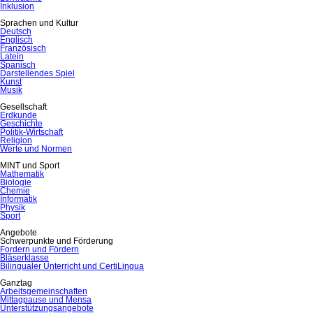
Inklusion
Sprachen und Kultur
Deutsch
Englisch
Französisch
Latein
Spanisch
Darstellendes Spiel
Kunst
Musik
Gesellschaft
Erdkunde
Geschichte
Politik-Wirtschaft
Religion
Werte und Normen
MINT und Sport
Mathematik
Biologie
Chemie
Informatik
Physik
Sport
Angebote
Schwerpunkte und Förderung
Fordern und Fördern
Bläserklasse
Bilingualer Unterricht und CertiLingua
Ganztag
Arbeitsgemeinschaften
Mittagpause und Mensa
Unterstützungsangebote