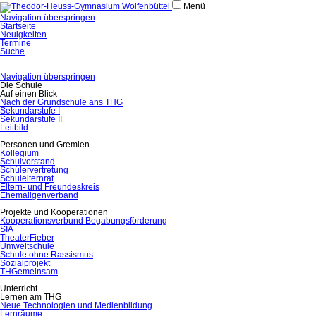
Menü
Navigation überspringen
Startseite
Neuigkeiten
Termine
Suche
Navigation überspringen
Die Schule
Auf einen Blick
Nach der Grundschule ans THG
Sekundarstufe I
Sekundarstufe II
Leitbild
Personen und Gremien
Kollegium
Schulvorstand
Schülervertretung
Schulelternrat
Eltern- und Freundeskreis
Ehemaligenverband
Projekte und Kooperationen
Kooperationsverbund Begabungsförderung
SIA
TheaterFieber
Umweltschule
Schule ohne Rassismus
Sozialprojekt
THGemeinsam
Unterricht
Lernen am THG
Neue Technologien und Medienbildung
Lernräume