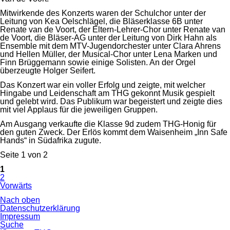
Mitwirkende des Konzerts waren der Schulchor unter der
Leitung von Kea Oelschlägel, die Bläserklasse 6B unter
Renate van de Voort, der Eltern-Lehrer-Chor unter Renate van
de Voort, die Bläser-AG unter der Leitung von Dirk Hahn als
Ensemble mit dem MTV-Jugendorchester unter Clara Ahrens
und Hellen Müller, der Musical-Chor unter Lena Marken und
Finn Brüggemann sowie einige Solisten. An der Orgel
überzeugte Holger Seifert.
Das Konzert war ein voller Erfolg und zeigte, mit welcher
Hingabe und Leidenschaft am THG gekonnt Musik gespielt
und gelebt wird. Das Publikum war begeistert und zeigte dies
mit viel Applaus für die jeweiligen Gruppen.
Am Ausgang verkaufte die Klasse 9d zudem THG-Honig für
den guten Zweck. Der Erlös kommt dem Waisenheim „Inn Safe
Hands“ in Südafrika zugute.
Seite 1 von 2
1
2
Vorwärts
Nach oben
Navigation
Datenschutzerklärung
überspringen
Impressum
Suche