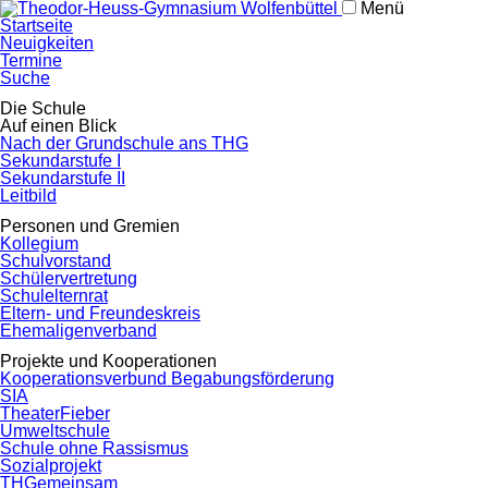
Menü
Navigation
Startseite
überspringen
Neuigkeiten
Termine
Suche
Navigation
Die Schule
überspringen
Auf einen Blick
Nach der Grundschule ans THG
Sekundarstufe I
Sekundarstufe II
Leitbild
Personen und Gremien
Kollegium
Schulvorstand
Schülervertretung
Schulelternrat
Eltern- und Freundeskreis
Ehemaligenverband
Projekte und Kooperationen
Kooperationsverbund Begabungsförderung
SIA
TheaterFieber
Umweltschule
Schule ohne Rassismus
Sozialprojekt
THGemeinsam