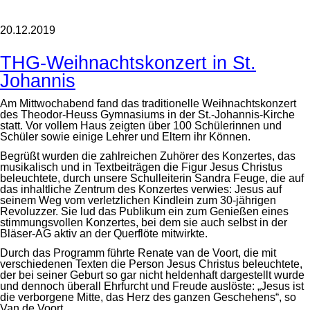
20.12.2019
THG-Weihnachtskonzert in St.
Johannis
Am Mittwochabend fand das traditionelle Weihnachtskonzert
des Theodor-Heuss Gymnasiums in der St.-Johannis-Kirche
statt. Vor vollem Haus zeigten über 100 Schülerinnen und
Schüler sowie einige Lehrer und Eltern ihr Können.
Begrüßt wurden die zahlreichen Zuhörer des Konzertes, das
musikalisch und in Textbeiträgen die Figur Jesus Christus
beleuchtete, durch unsere Schulleiterin Sandra Feuge, die auf
das inhaltliche Zentrum des Konzertes verwies: Jesus auf
seinem Weg vom verletzlichen Kindlein zum 30-jährigen
Revoluzzer. Sie lud das Publikum ein zum Genießen eines
stimmungsvollen Konzertes, bei dem sie auch selbst in der
Bläser-AG aktiv an der Querflöte mitwirkte.
Durch das Programm führte Renate van de Voort, die mit
verschiedenen Texten die Person Jesus Christus beleuchtete,
der bei seiner Geburt so gar nicht heldenhaft dargestellt wurde
und dennoch überall Ehrfurcht und Freude auslöste: „Jesus ist
die verborgene Mitte, das Herz des ganzen Geschehens“, so
Van de Voort.