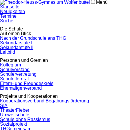
Menü
Navigation
Startseite
überspringen
Neuigkeiten
Termine
Suche
Navigation
Die Schule
überspringen
Auf einen Blick
Nach der Grundschule ans THG
Sekundarstufe I
Sekundarstufe II
Leitbild
Personen und Gremien
Kollegium
Schulvorstand
Schülervertretung
Schulelternrat
Eltern- und Freundeskreis
Ehemaligenverband
Projekte und Kooperationen
Kooperationsverbund Begabungsförderung
SIA
TheaterFieber
Umweltschule
Schule ohne Rassismus
Sozialprojekt
THGemeinsam