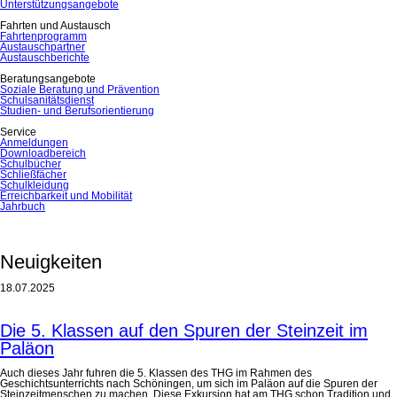
Unterstützungsangebote
Fahrten und Austausch
Fahrtenprogramm
Austauschpartner
Austauschberichte
Beratungsangebote
Soziale Beratung und Prävention
Schulsanitätsdienst
Studien- und Berufsorientierung
Service
Anmeldungen
Downloadbereich
Schulbücher
Schließfächer
Schulkleidung
Erreichbarkeit und Mobilität
Jahrbuch
Neuigkeiten
18.07.2025
Die 5. Klassen auf den Spuren der Steinzeit im
Paläon
Auch dieses Jahr fuhren die 5. Klassen des THG im Rahmen des
Geschichtsunterrichts nach Schöningen, um sich im Paläon auf die Spuren der
Steinzeitmenschen zu machen. Diese Exkursion hat am THG schon Tradition und