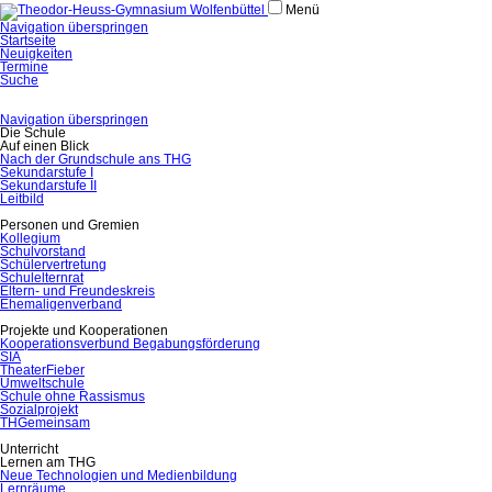
Menü
Navigation überspringen
Startseite
Neuigkeiten
Termine
Suche
Navigation überspringen
Die Schule
Auf einen Blick
Nach der Grundschule ans THG
Sekundarstufe I
Sekundarstufe II
Leitbild
Personen und Gremien
Kollegium
Schulvorstand
Schülervertretung
Schulelternrat
Eltern- und Freundeskreis
Ehemaligenverband
Projekte und Kooperationen
Kooperationsverbund Begabungsförderung
SIA
TheaterFieber
Umweltschule
Schule ohne Rassismus
Sozialprojekt
THGemeinsam
Unterricht
Lernen am THG
Neue Technologien und Medienbildung
Lernräume