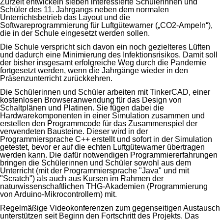
Zurzeit entwickeln sieben interessierte Schülerinnen und
Schüler des 11. Jahrgangs neben dem normalen
Unterrichtsbetrieb das Layout und die
Softwareprogrammierung für Luftgütewarner („CO2-Ampeln“),
die in der Schule eingesetzt werden sollen.
Die Schule verspricht sich davon ein noch gezielteres Lüften
und dadurch eine Minimierung des Infektionsrisikos. Damit soll
der bisher insgesamt erfolgreiche Weg durch die Pandemie
fortgesetzt werden, wenn die Jahrgänge wieder in den
Präsenzunterricht zurückkehren.
Die Schülerinnen und Schüler arbeiten mit TinkerCAD, einer
kostenlosen Browseranwendung für das Design von
Schaltplänen und Platinen. Sie fügen dabei die
Hardwarekomponenten in einer Simulation zusammen und
erstellen den Programmcode für das Zusammenspiel der
verwendeten Bausteine. Dieser wird in der
Programmiersprache C++ erstellt und sofort in der Simulation
getestet, bevor er auf die echten Luftgütewarner übertragen
werden kann. Die dafür notwendigen Programmiererfahrungen
bringen die Schülerinnen und Schüler sowohl aus dem
Unterricht (mit der Programmiersprache "Java" und mit
"Scratch") als auch aus Kursen im Rahmen der
naturwissenschaftlichen THG-Akademien (Programmierung
von Arduino-Mikrocontrollern) mit.
Regelmäßige Videokonferenzen zum gegenseitigen Austausch
unterstützen seit Beginn den Fortschritt des Projekts. Das