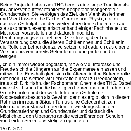
Beide Projekte haben am THG bereits eine lange Tradition als
im Jahresverlauf fest etabliertes Kooperationsangebot für
Grundschulen. Sie verfolgen das Ziel, den Viertklässlerinnen
und Viertklässlern die Fächer Chemie und Physik, die im
nächsten Schuljahr an den weiterführenden Schulen neu auf
sie zukommen, exemplarisch anhand einiger Fachinhalte und
Methoden vorzustellen und dadurch mögliche
Berührungsängste zu nehmen. Gleichzeitig dient die
Veranstaltung dazu, die älteren Schülerinnen und Schüler in
die Rolle der Lehrenden zu versetzen und dadurch das eigene
Verständnis von bereits Gelerntem zu überprüfen und zu
festigen.
„Ich bin immer wieder begeistert, mit wie viel Interesse und
Freude sich die Jüngeren auf die Experimente einlassen und
mit welcher Ernsthaftigkeit sich die Älteren in ihre Betreuerrolle
einfinden. Da werden wir Lehrkräfte einmal zu Beobachtern,"
freut sich Dirk Hahn, der Fachobmann Chemie des THG. Dabei
erweist sich auch für die beteiligten Lehrerinnen und Lehrer der
Grundschulen und der weiterführenden Schule der
Kooperationsbesuch als Gewinn, denn es ergibt sich in diesem
Rahmen im regelmäßigen Turnus eine Gelegenheit zum
Informationsaustausch über den Entwicklungsstand der
Grundschülerinnen und Grundschüler und dadurch die
Möglichkeit, den Übergang an die weiterführenden Schulen
von beiden Seiten aus stetig zu optimieren.
15.02.2020