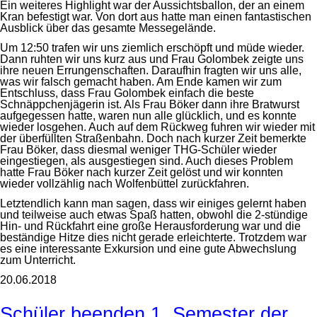
Ein weiteres Highlight war der Aussichtsballon, der an einem
Kran befestigt war. Von dort aus hatte man einen fantastischen
Ausblick über das gesamte Messegelände.
Um 12:50 trafen wir uns ziemlich erschöpft und müde wieder.
Dann ruhten wir uns kurz aus und Frau Golombek zeigte uns
ihre neuen Errungenschaften. Daraufhin fragten wir uns alle,
was wir falsch gemacht haben. Am Ende kamen wir zum
Entschluss, dass Frau Golombek einfach die beste
Schnäppchenjägerin ist. Als Frau Böker dann ihre Bratwurst
aufgegessen hatte, waren nun alle glücklich, und es konnte
wieder losgehen. Auch auf dem Rückweg fuhren wir wieder mit
der überfüllten Straßenbahn. Doch nach kurzer Zeit bemerkte
Frau Böker, dass diesmal weniger THG-Schüler wieder
eingestiegen, als ausgestiegen sind. Auch dieses Problem
hatte Frau Böker nach kurzer Zeit gelöst und wir konnten
wieder vollzählig nach Wolfenbüttel zurückfahren.
Letztendlich kann man sagen, dass wir einiges gelernt haben
und teilweise auch etwas Spaß hatten, obwohl die 2-stündige
Hin- und Rückfahrt eine große Herausforderung war und die
beständige Hitze dies nicht gerade erleichterte. Trotzdem war
es eine interessante Exkursion und eine gute Abwechslung
zum Unterricht.
20.06.2018
Schüler beenden 1. Semester der