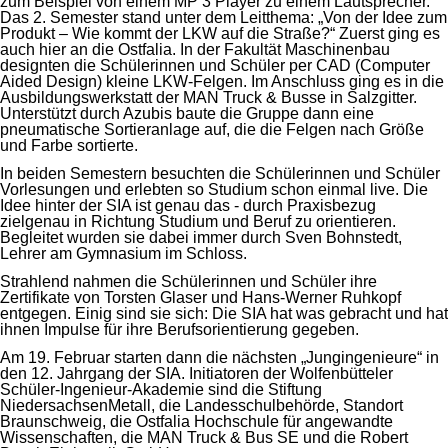
zum Beispiel von einem MP 3 Player zu einem Lautsprecher.
Das 2. Semester stand unter dem Leitthema: „Von der Idee zum
Produkt – Wie kommt der LKW auf die Straße?“ Zuerst ging es
auch hier an die Ostfalia. In der Fakultät Maschinenbau
designten die Schülerinnen und Schüler per CAD (Computer
Aided Design) kleine LKW-Felgen. Im Anschluss ging es in die
Ausbildungswerkstatt der MAN Truck & Busse in Salzgitter.
Unterstützt durch Azubis baute die Gruppe dann eine
pneumatische Sortieranlage auf, die die Felgen nach Größe
und Farbe sortierte.
In beiden Semestern besuchten die Schülerinnen und Schüler
Vorlesungen und erlebten so Studium schon einmal live. Die
Idee hinter der SIA ist genau das - durch Praxisbezug
zielgenau in Richtung Studium und Beruf zu orientieren.
Begleitet wurden sie dabei immer durch Sven Bohnstedt,
Lehrer am Gymnasium im Schloss.
Strahlend nahmen die Schülerinnen und Schüler ihre
Zertifikate von Torsten Glaser und Hans-Werner Ruhkopf
entgegen. Einig sind sie sich: Die SIA hat was gebracht und hat
ihnen Impulse für ihre Berufsorientierung gegeben.
Am 19. Februar starten dann die nächsten „Jungingenieure“ in
den 12. Jahrgang der SIA. Initiatoren der Wolfenbütteler
Schüler-Ingenieur-Akademie sind die Stiftung
NiedersachsenMetall, die Landesschulbehörde, Standort
Braunschweig, die Ostfalia Hochschule für angewandte
Wissenschaften, die MAN Truck & Bus SE und die Robert