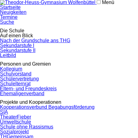
Menü
Navigation
Startseite
überspringen
Neuigkeiten
Termine
Suche
Navigation
Die Schule
überspringen
Auf einen Blick
Nach der Grundschule ans THG
Sekundarstufe I
Sekundarstufe II
Leitbild
Personen und Gremien
Kollegium
Schulvorstand
Schülervertretung
Schulelternrat
Eltern- und Freundeskreis
Ehemaligenverband
Projekte und Kooperationen
Kooperationsverbund Begabungsförderung
SIA
TheaterFieber
Umweltschule
Schule ohne Rassismus
Sozialprojekt
THGemeinsam