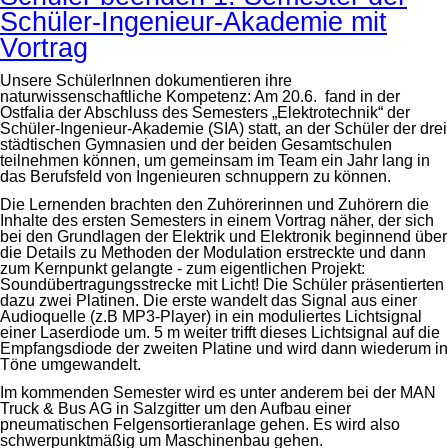
Schüler-Ingenieur-Akademie mit
Vortrag
Unsere SchülerInnen dokumentieren ihre
naturwissenschaftliche Kompetenz: Am 20.6. fand in der
Ostfalia der Abschluss des Semesters „Elektrotechnik“ der
Schüler-Ingenieur-Akademie (SIA) statt, an der Schüler der drei
städtischen Gymnasien und der beiden Gesamtschulen
teilnehmen können, um gemeinsam im Team ein Jahr lang in
das Berufsfeld von Ingenieuren schnuppern zu können.
Die Lernenden brachten den Zuhörerinnen und Zuhörern die
Inhalte des ersten Semesters in einem Vortrag näher, der sich
bei den Grundlagen der Elektrik und Elektronik beginnend über
die Details zu Methoden der Modulation erstreckte und dann
zum Kernpunkt gelangte - zum eigentlichen Projekt:
Soundübertragungsstrecke mit Licht! Die Schüler präsentierten
dazu zwei Platinen. Die erste wandelt das Signal aus einer
Audioquelle (z.B MP3-Player) in ein moduliertes Lichtsignal
einer Laserdiode um. 5 m weiter trifft dieses Lichtsignal auf die
Empfangsdiode der zweiten Platine und wird dann wiederum in
Töne umgewandelt.
Im kommenden Semester wird es unter anderem bei der MAN
Truck & Bus AG in Salzgitter um den Aufbau einer
pneumatischen Felgensortieranlage gehen. Es wird also
schwerpunktmäßig um Maschinenbau gehen.