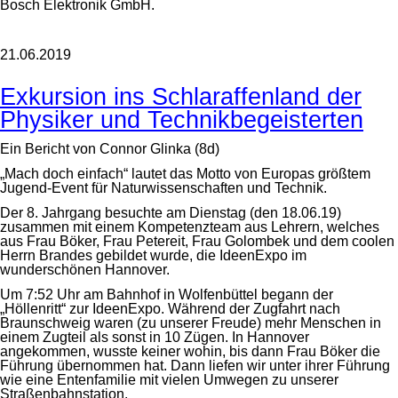
Bosch Elektronik GmbH.
21.06.2019
Exkursion ins Schlaraffenland der
Physiker und Technikbegeisterten
Ein Bericht von Connor Glinka (8d)
„Mach doch einfach“ lautet das Motto von Europas größtem
Jugend-Event für Naturwissenschaften und Technik.
Der 8. Jahrgang besuchte am Dienstag (den 18.06.19)
zusammen mit einem Kompetenzteam aus Lehrern, welches
aus Frau Böker, Frau Petereit, Frau Golombek und dem coolen
Herrn Brandes gebildet wurde, die IdeenExpo im
wunderschönen Hannover.
Um 7:52 Uhr am Bahnhof in Wolfenbüttel begann der
„Höllenritt“ zur IdeenExpo. Während der Zugfahrt nach
Braunschweig waren (zu unserer Freude) mehr Menschen in
einem Zugteil als sonst in 10 Zügen. In Hannover
angekommen, wusste keiner wohin, bis dann Frau Böker die
Führung übernommen hat. Dann liefen wir unter ihrer Führung
wie eine Entenfamilie mit vielen Umwegen zu unserer
Straßenbahnstation.