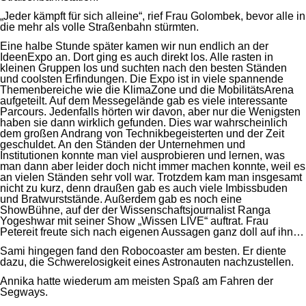
„Jeder kämpft für sich alleine“, rief Frau Golombek, bevor alle in
die mehr als volle Straßenbahn stürmten.
Eine halbe Stunde später kamen wir nun endlich an der
IdeenExpo an. Dort ging es auch direkt los. Alle rasten in
kleinen Gruppen los und suchten nach den besten Ständen
und coolsten Erfindungen. Die Expo ist in viele spannende
Themenbereiche wie die KlimaZone und die MobilitätsArena
aufgeteilt. Auf dem Messegelände gab es viele interessante
Parcours. Jedenfalls hörten wir davon, aber nur die Wenigsten
haben sie dann wirklich gefunden. Dies war wahrscheinlich
dem großen Andrang von Technikbegeisterten und der Zeit
geschuldet. An den Ständen der Unternehmen und
Institutionen konnte man viel ausprobieren und lernen, was
man dann aber leider doch nicht immer machen konnte, weil es
an vielen Ständen sehr voll war. Trotzdem kam man insgesamt
nicht zu kurz, denn draußen gab es auch viele Imbissbuden
und Bratwurststände. Außerdem gab es noch eine
ShowBühne, auf der der Wissenschaftsjournalist Ranga
Yogeshwar mit seiner Show „Wissen LIVE“ auftrat. Frau
Petereit freute sich nach eigenen Aussagen ganz doll auf ihn…
Sami hingegen fand den Robocoaster am besten. Er diente
dazu, die Schwerelosigkeit eines Astronauten nachzustellen.
Annika hatte wiederum am meisten Spaß am Fahren der
Segways.