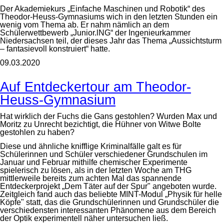
Der Akademiekurs „Einfache Maschinen und Robotik“ des
Theodor-Heuss-Gymnasiums wich in den letzten Stunden ein
wenig vom Thema ab. Er nahm nämlich an dem
Schülerwettbewerb „Junior.lNG“ der Ingenieurkammer
Niedersachsen teil, der dieses Jahr das Thema „Aussichtsturm
– fantasievoll konstruiert“ hatte.
09.03.2020
Auf Entdeckertour am Theodor-
Heuss-Gymnasium
Hat wirklich der Fuchs die Gans gestohlen? Wurden Max und
Moritz zu Unrecht bezichtigt, die Hühner von Witwe Bolte
gestohlen zu haben?
Diese und ähnliche knifflige Kriminalfälle galt es für
Schülerinnen und Schüler verschiedener Grundschulen im
Januar und Februar mithilfe chemischer Experimente
spielerisch zu lösen, als in der letzten Woche am THG
mittlerweile bereits zum achten Mal das spannende
Entdeckerprojekt „Dem Täter auf der Spur" angeboten wurde.
Zeitgleich fand auch das beliebte MINT-Modul „Physik für helle
Köpfe" statt, das die Grundschülerinnen und Grundschüler die
verschiedensten interessanten Phänomene aus dem Bereich
der Optik experimentell näher untersuchen ließ.