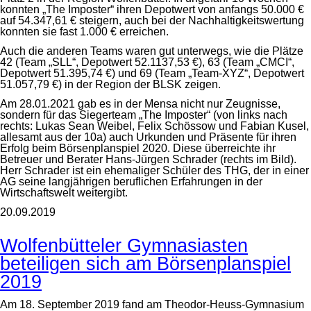
konnten „The Imposter“ ihren Depotwert von anfangs 50.000 €
auf 54.347,61 € steigern, auch bei der Nachhaltigkeitswertung
konnten sie fast 1.000 € erreichen.
Auch die anderen Teams waren gut unterwegs, wie die Plätze
42 (Team „SLL“, Depotwert 52.1137,53 €), 63 (Team „CMCI“,
Depotwert 51.395,74 €) und 69 (Team „Team-XYZ“, Depotwert
51.057,79 €) in der Region der BLSK zeigen.
Am 28.01.2021 gab es in der Mensa nicht nur Zeugnisse,
sondern für das Siegerteam „The Imposter“ (von links nach
rechts: Lukas Sean Weibel, Felix Schössow und Fabian Kusel,
allesamt aus der 10a) auch Urkunden und Präsente für ihren
Erfolg beim Börsenplanspiel 2020. Diese überreichte ihr
Betreuer und Berater Hans-Jürgen Schrader (rechts im Bild).
Herr Schrader ist ein ehemaliger Schüler des THG, der in einer
AG seine langjährigen beruflichen Erfahrungen in der
Wirtschaftswelt weitergibt.
20.09.2019
Wolfenbütteler Gymnasiasten
beteiligen sich am Börsenplanspiel
2019
Am 18. September 2019 fand am Theodor-Heuss-Gymnasium