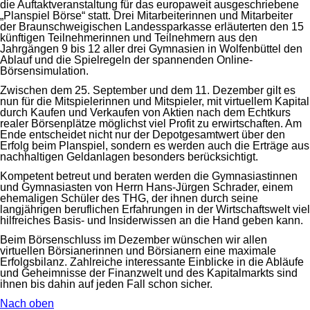
die Auftaktveranstaltung für das europaweit ausgeschriebene
„Planspiel Börse“ statt. Drei Mitarbeiterinnen und Mitarbeiter
der Braunschweigischen Landessparkasse erläuterten den 15
künftigen Teilnehmerinnen und Teilnehmern aus den
Jahrgängen 9 bis 12 aller drei Gymnasien in Wolfenbüttel den
Ablauf und die Spielregeln der spannenden Online-
Börsensimulation.
Zwischen dem 25. September und dem 11. Dezember gilt es
nun für die Mitspielerinnen und Mitspieler, mit virtuellem Kapital
durch Kaufen und Verkaufen von Aktien nach dem Echtkurs
realer Börsenplätze möglichst viel Profit zu erwirtschaften. Am
Ende entscheidet nicht nur der Depotgesamtwert über den
Erfolg beim Planspiel, sondern es werden auch die Erträge aus
nachhaltigen Geldanlagen besonders berücksichtigt.
Kompetent betreut und beraten werden die Gymnasiastinnen
und Gymnasiasten von Herrn Hans-Jürgen Schrader, einem
ehemaligen Schüler des THG, der ihnen durch seine
langjährigen beruflichen Erfahrungen in der Wirtschaftswelt viel
hilfreiches Basis- und Insiderwissen an die Hand geben kann.
Beim Börsenschluss im Dezember wünschen wir allen
virtuellen Börsianerinnen und Börsianern eine maximale
Erfolgsbilanz. Zahlreiche interessante Einblicke in die Abläufe
und Geheimnisse der Finanzwelt und des Kapitalmarkts sind
ihnen bis dahin auf jeden Fall schon sicher.
Nach oben