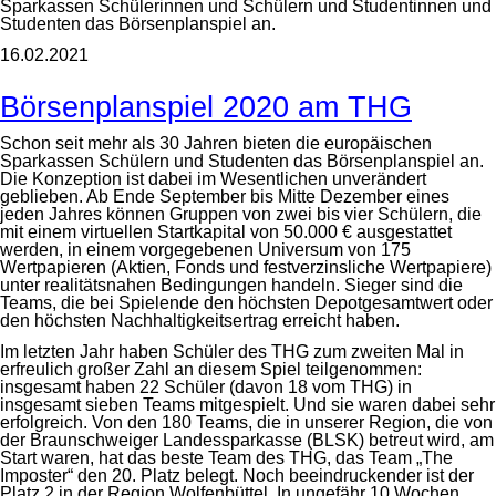
Sparkassen Schülerinnen und Schülern und Studentinnen und
Studenten das Börsenplanspiel an.
16.02.2021
Börsenplanspiel 2020 am THG
Schon seit mehr als 30 Jahren bieten die europäischen
Sparkassen Schülern und Studenten das Börsenplanspiel an.
Die Konzeption ist dabei im Wesentlichen unverändert
geblieben. Ab Ende September bis Mitte Dezember eines
jeden Jahres können Gruppen von zwei bis vier Schülern, die
mit einem virtuellen Startkapital von 50.000 € ausgestattet
werden, in einem vorgegebenen Universum von 175
Wertpapieren (Aktien, Fonds und festverzinsliche Wertpapiere)
unter realitätsnahen Bedingungen handeln. Sieger sind die
Teams, die bei Spielende den höchsten Depotgesamtwert oder
den höchsten Nachhaltigkeitsertrag erreicht haben.
Im letzten Jahr haben Schüler des THG zum zweiten Mal in
erfreulich großer Zahl an diesem Spiel teilgenommen:
insgesamt haben 22 Schüler (davon 18 vom THG) in
insgesamt sieben Teams mitgespielt. Und sie waren dabei sehr
erfolgreich. Von den 180 Teams, die in unserer Region, die von
der Braunschweiger Landessparkasse (BLSK) betreut wird, am
Start waren, hat das beste Team des THG, das Team „The
Imposter“ den 20. Platz belegt. Noch beeindruckender ist der
Platz 2 in der Region Wolfenbüttel. In ungefähr 10 Wochen