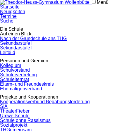
Menü
Navigation
Startseite
überspringen
Neuigkeiten
Termine
Suche
Navigation
Die Schule
überspringen
Auf einen Blick
Nach der Grundschule ans THG
Sekundarstufe I
Sekundarstufe II
Leitbild
Personen und Gremien
Kollegium
Schulvorstand
Schülervertretung
Schulelternrat
Eltern- und Freundeskreis
Ehemaligenverband
Projekte und Kooperationen
Kooperationsverbund Begabungsförderung
SIA
TheaterFieber
Umweltschule
Schule ohne Rassismus
Sozialprojekt
THGemeinsam