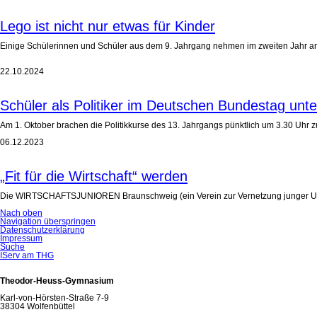
Lego ist nicht nur etwas für Kinder
Einige Schülerinnen und Schüler aus dem 9. Jahrgang nehmen im zweiten Jahr an dem
22.10.2024
Schüler als Politiker im Deutschen Bundestag unt
Am 1. Oktober brachen die Politikkurse des 13. Jahrgangs pünktlich um 3.30 Uhr 
06.12.2023
„Fit für die Wirtschaft“ werden
Die WIRTSCHAFTSJUNIOREN Braunschweig (ein Verein zur Vernetzung junger Untern
Nach oben
Navigation überspringen
Datenschutzerklärung
Impressum
Suche
IServ am THG
Theodor-Heuss-Gymnasium
Karl-von-Hörsten-Straße 7-9
38304 Wolfenbüttel