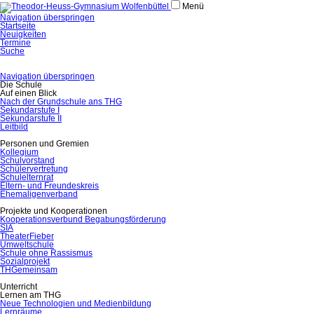
Menü
Navigation überspringen
Startseite
Neuigkeiten
Termine
Suche
Navigation überspringen
Die Schule
Auf einen Blick
Nach der Grundschule ans THG
Sekundarstufe I
Sekundarstufe II
Leitbild
Personen und Gremien
Kollegium
Schulvorstand
Schülervertretung
Schulelternrat
Eltern- und Freundeskreis
Ehemaligenverband
Projekte und Kooperationen
Kooperationsverbund Begabungsförderung
SIA
TheaterFieber
Umweltschule
Schule ohne Rassismus
Sozialprojekt
THGemeinsam
Unterricht
Lernen am THG
Neue Technologien und Medienbildung
Lernräume