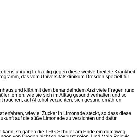
ebensführung frühzeitig gegen diese weitverbreitete Krankheit
ogramm, das vom Universitätsklinikum Dresden speziell für
enhaus und klärt mit dem behandelndem Arzt viele Fragen rund
er lernen, wie sie sich im Alltag gesund verhalten und so
t rauchen, auf Alkohol verzichten, sich gesund ernähren,
 erfahren, wieviel Zucker in Limonade steckt, so dass diese
kunft auf die süße Limonade zu verzichten und dafür
dern kann, so gaben die THG-Schüler am Ende ein durchweg
kungen von Drogen nicht so bewusst seien. Und Maja Pejovic