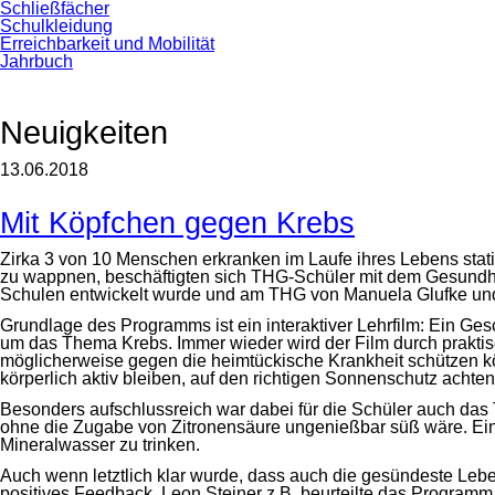
Schließfächer
Schulkleidung
Erreichbarkeit und Mobilität
Jahrbuch
Neuigkeiten
13.06.2018
Mit Köpfchen gegen Krebs
Zirka 3 von 10 Menschen erkranken im Laufe ihres Lebens stat
zu wappnen, beschäftigten sich THG-Schüler mit dem Gesundhe
Schulen entwickelt wurde und am THG von Manuela Glufke und C
Grundlage des Programms ist ein interaktiver Lehrfilm: Ein Ge
um das Thema Krebs. Immer wieder wird der Film durch praktis
möglicherweise gegen die heimtückische Krankheit schützen kön
körperlich aktiv bleiben, auf den richtigen Sonnenschutz achten
Besonders aufschlussreich war dabei für die Schüler auch das
ohne die Zugabe von Zitronensäure ungenießbar süß wäre. Ein
Mineralwasser zu trinken.
Auch wenn letztlich klar wurde, dass auch die gesündeste Leb
positives Feedback. Leon Steiner z.B. beurteilte das Program