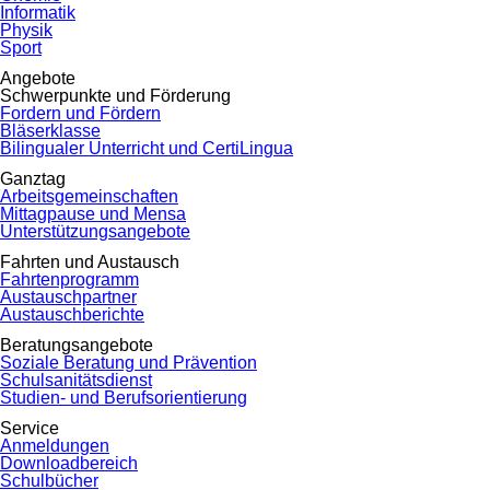
Informatik
Physik
Sport
Angebote
Schwerpunkte und Förderung
Fordern und Fördern
Bläserklasse
Bilingualer Unterricht und CertiLingua
Ganztag
Arbeitsgemeinschaften
Mittagpause und Mensa
Unterstützungsangebote
Fahrten und Austausch
Fahrtenprogramm
Austauschpartner
Austauschberichte
Beratungsangebote
Soziale Beratung und Prävention
Schulsanitätsdienst
Studien- und Berufsorientierung
Service
Anmeldungen
Downloadbereich
Schulbücher