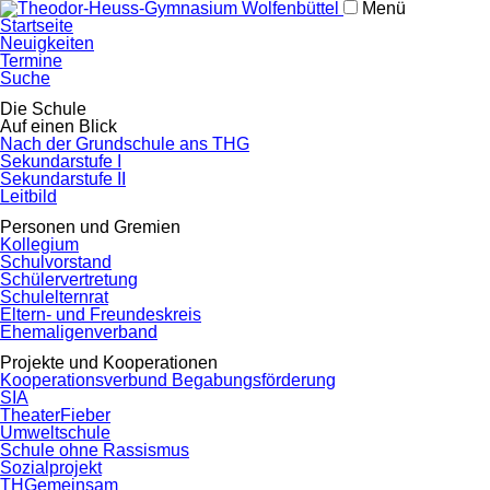
Menü
Navigation
Startseite
überspringen
Neuigkeiten
Termine
Suche
Navigation
Die Schule
überspringen
Auf einen Blick
Nach der Grundschule ans THG
Sekundarstufe I
Sekundarstufe II
Leitbild
Personen und Gremien
Kollegium
Schulvorstand
Schülervertretung
Schulelternrat
Eltern- und Freundeskreis
Ehemaligenverband
Projekte und Kooperationen
Kooperationsverbund Begabungsförderung
SIA
TheaterFieber
Umweltschule
Schule ohne Rassismus
Sozialprojekt
THGemeinsam