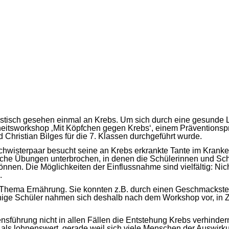
istisch gesehen einmal an Krebs. Um sich durch eine gesunde L
itsworkshop ‚Mit Köpfchen gegen Krebs‘, einem Präventionspr
hristian Bilges für die 7. Klassen durchgeführt wurde.
schwisterpaar besucht seine an Krebs erkrankte Tante im Krank
che Übungen unterbrochen, in denen die Schülerinnen und Schül
nen. Die Möglichkeiten der Einflussnahme sind vielfältig: Nich
.
 Thema Ernährung. Sie konnten z.B. durch einen Geschmackstest
ige Schüler nahmen sich deshalb nach dem Workshop vor, in Zu
ensführung nicht in allen Fällen die Entstehung Krebs verhin
m als lohnenswert, gerade weil sich viele Menschen der Auswir