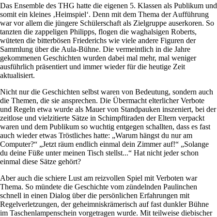
Das Ensemble des THG hatte die eigenen 5. Klassen als Publikum und
somit ein kleines ‚Heimspiel‘. Denn mit dem Thema der Aufführung
war vor allem die jüngere Schülerschaft als Zielgruppe auserkoren. So
tanzten die zappeligen Philipps, flogen die waghalsigen Roberts,
wüteten die bitterbösen Friederichs wie viele andere Figuren der
Sammlung über die Aula-Bühne. Die vermeintlich in die Jahre
gekommenen Geschichten wurden dabei mal mehr, mal weniger
ausführlich präsentiert und immer wieder für die heutige Zeit
aktualisiert.
Nicht nur die Geschichten selbst waren von Bedeutung, sondern auch
die Themen, die sie ansprechen. Die Übermacht elterlicher Verbote
und Regeln etwa wurde als Mauer von Standpauken inszeniert, bei der
zeitlose und vielzitierte Sätze in Schimpftiraden der Eltern verpackt
waren und dem Publikum so wuchtig entgegen schallten, dass es fast
auch wieder etwas Tröstliches hatte: „Warum hängst du nur am
Computer?“ „Jetzt räum endlich einmal dein Zimmer auf!“ „Solange
du deine Füße unter meinen Tisch stellst...“ Hat nicht jeder schon
einmal diese Sätze gehört?
Aber auch die schiere Lust am reizvollen Spiel mit Verboten war
Thema. So mündete die Geschichte vom zündelnden Paulinchen
schnell in einen Dialog über die persönlichen Erfahrungen mit
Regelverletzungen, der geheimniskrämerisch auf fast dunkler Bühne
im Taschenlampenschein vorgetragen wurde. Mit teilweise diebischer