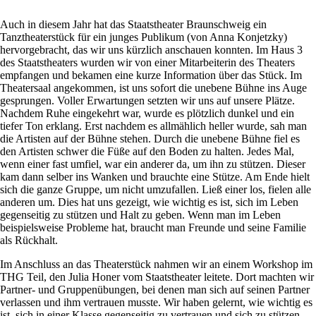
Auch in diesem Jahr hat das Staatstheater Braunschweig ein
Tanztheaterstück für ein junges Publikum (von Anna Konjetzky)
hervorgebracht, das wir uns kürzlich anschauen konnten. Im Haus 3
des Staatstheaters wurden wir von einer Mitarbeiterin des Theaters
empfangen und bekamen eine kurze Information über das Stück. Im
Theatersaal angekommen, ist uns sofort die unebene Bühne ins Auge
gesprungen. Voller Erwartungen setzten wir uns auf unsere Plätze.
Nachdem Ruhe eingekehrt war, wurde es plötzlich dunkel und ein
tiefer Ton erklang. Erst nachdem es allmählich heller wurde, sah man
die Artisten auf der Bühne stehen. Durch die unebene Bühne fiel es
den Artisten schwer die Füße auf den Boden zu halten. Jedes Mal,
wenn einer fast umfiel, war ein anderer da, um ihn zu stützen. Dieser
kam dann selber ins Wanken und brauchte eine Stütze. Am Ende hielt
sich die ganze Gruppe, um nicht umzufallen. Ließ einer los, fielen alle
anderen um. Dies hat uns gezeigt, wie wichtig es ist, sich im Leben
gegenseitig zu stützen und Halt zu geben. Wenn man im Leben
beispielsweise Probleme hat, braucht man Freunde und seine Familie
als Rückhalt.
Im Anschluss an das Theaterstück nahmen wir an einem Workshop im
THG Teil, den Julia Honer vom Staatstheater leitete. Dort machten wir
Partner- und Gruppenübungen, bei denen man sich auf seinen Partner
verlassen und ihm vertrauen musste. Wir haben gelernt, wie wichtig es
ist, sich in einer Klasse gegenseitig zu vertrauen und sich zu stützen.