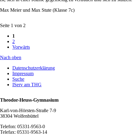
Max Meier und Max Stute (Klasse 7c)
Seite 1 von 2
1
2
Vorwärts
Nach oben
Navigation
Datenschutzerklärung
überspringen
Impressum
Suche
IServ am THG
Theodor-Heuss-Gymnasium
Karl-von-Hörsten-Straße 7-9
38304 Wolfenbüttel
Telefon: 05331-9563-0
Telefax: 05331-9563-14