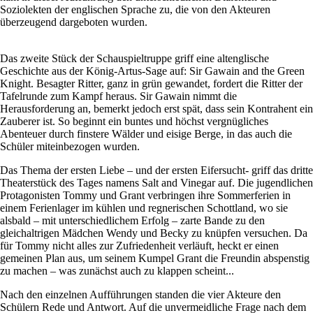
Soziolekten der englischen Sprache zu, die von den Akteuren
überzeugend dargeboten wurden.
Das zweite Stück der Schauspieltruppe griff eine altenglische
Geschichte aus der König-Artus-Sage auf: Sir Gawain and the Green
Knight. Besagter Ritter, ganz in grün gewandet, fordert die Ritter der
Tafelrunde zum Kampf heraus. Sir Gawain nimmt die
Herausforderung an, bemerkt jedoch erst spät, dass sein Kontrahent ein
Zauberer ist. So beginnt ein buntes und höchst vergnügliches
Abenteuer durch finstere Wälder und eisige Berge, in das auch die
Schüler miteinbezogen wurden.
Das Thema der ersten Liebe – und der ersten Eifersucht- griff das dritte
Theaterstück des Tages namens Salt and Vinegar auf. Die jugendlichen
Protagonisten Tommy und Grant verbringen ihre Sommerferien in
einem Ferienlager im kühlen und regnerischen Schottland, wo sie
alsbald – mit unterschiedlichem Erfolg – zarte Bande zu den
gleichaltrigen Mädchen Wendy und Becky zu knüpfen versuchen. Da
für Tommy nicht alles zur Zufriedenheit verläuft, heckt er einen
gemeinen Plan aus, um seinem Kumpel Grant die Freundin abspenstig
zu machen – was zunächst auch zu klappen scheint...
Nach den einzelnen Aufführungen standen die vier Akteure den
Schülern Rede und Antwort. Auf die unvermeidliche Frage nach dem