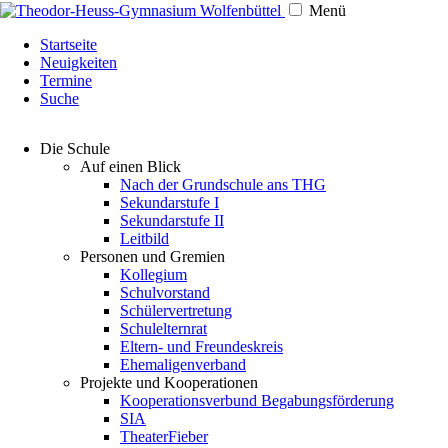
Menü
Navigation
Startseite
überspringen
Neuigkeiten
Termine
Suche
Navigation
Die Schule
überspringen
Auf einen Blick
Nach der Grundschule ans THG
Sekundarstufe I
Sekundarstufe II
Leitbild
Personen und Gremien
Kollegium
Schulvorstand
Schülervertretung
Schulelternrat
Eltern- und Freundeskreis
Ehemaligenverband
Projekte und Kooperationen
Kooperationsverbund Begabungsförderung
SIA
TheaterFieber