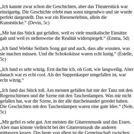
„Ich kannte zwar schon die Geschichten, aber das Theaterstück war
einzigartig. Die Geschichte erlebt man sonst nirgendwo und sie wurde
perfekt dargestellt. Das war ein Riesenerlebnis, allein die
Kunststücke.“ (Devin, 5c)
„Mir hat das Stück gut gefallen, weil es viele musikalische Einsätze
gab und weil es stellenweise die Realität widerspiegelt.“ (Emma, 5d)
„Ich fand Wiebke Seifarts Song gut und auch, dass alle wussten, was
sie machen müssen. Und die Schokoküsse waren echt lustig.“ (Estelle,
5c)
„Ich fand es sehr witzig. Erst dachte ich, oh Gott, wie langweilig. Aber
danach war es echt cool. Als der Suppenkasper umgefallen ist, war
echt witzig.“
„Ich fand das Stück toll. Am meisten gefallen hat mir der Tanz mit den
Regenschirmen und die Szene mit den Taschenlampen. Was mir nicht
gefallen hat, war die Szene, in der alle durcheinander geredet haben.
Die Geschichten mit den Taschenlampen waren eine gute Idee.“ (Nele,
5c)
„Mir gefiel es sehr gut. Am meisten die Gitarrenmusik und das Essen.
Aber man könnte vielleicht bei der Gitarrenmusik die anderen
mittanzen lassen. Das beste von allem ist die Gemeinschaft zwischen