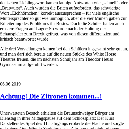
deutschen Lieblingswort kamen launige Antworten wie „schnell“ oder
„Bratwurst“. Auch wurden die Briten aufgefordert, das schwierige
Wort „Eichhörnchen“ korrekt auszusprechen – für viele englische
Muttersprachler so gut wie unmöglich, aber die vier Mimen gaben zur
Erheiterung des Publikums ihr Bestes. Doch die Schüler hatten auch
ernstere Fragen auf Lager: So wurde nach der Haltung der
Schauspieler zum Brexit gefragt, was von diesen differenziert und
kritisch beantwortet wurde.
Alle drei Vorstellungen kamen bei den Schülern insgesamt sehr gut an,
und man darf sich bereits auf die neuen Stücke des White Horse
Theatres freuen, die im nächsten Schuljahr am Theodor Heuss
Gymnasium aufgeführt werden.
06.06.2019
Achtung! Die Zitronen kommen...!
Unerwarteten Besuch erhielten die Braunschweiger Bürger am
Dienstag in ihrer Mittagspause auf dem Schlossplatz: Der Kurs
Darstellendes Spiel des 11. Jahrgangs eroberte die Fläche und sorgte
mit seinen One-Minute-Sculptures aus Zitronen und pinkfarbenen