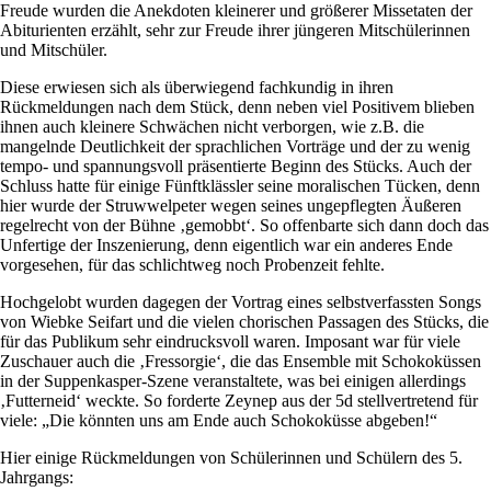
Freude wurden die Anekdoten kleinerer und größerer Missetaten der
Abiturienten erzählt, sehr zur Freude ihrer jüngeren Mitschülerinnen
und Mitschüler.
Diese erwiesen sich als überwiegend fachkundig in ihren
Rückmeldungen nach dem Stück, denn neben viel Positivem blieben
ihnen auch kleinere Schwächen nicht verborgen, wie z.B. die
mangelnde Deutlichkeit der sprachlichen Vorträge und der zu wenig
tempo- und spannungsvoll präsentierte Beginn des Stücks. Auch der
Schluss hatte für einige Fünftklässler seine moralischen Tücken, denn
hier wurde der Struwwelpeter wegen seines ungepflegten Äußeren
regelrecht von der Bühne ‚gemobbt‘. So offenbarte sich dann doch das
Unfertige der Inszenierung, denn eigentlich war ein anderes Ende
vorgesehen, für das schlichtweg noch Probenzeit fehlte.
Hochgelobt wurden dagegen der Vortrag eines selbstverfassten Songs
von Wiebke Seifart und die vielen chorischen Passagen des Stücks, die
für das Publikum sehr eindrucksvoll waren. Imposant war für viele
Zuschauer auch die ‚Fressorgie‘, die das Ensemble mit Schokoküssen
in der Suppenkasper-Szene veranstaltete, was bei einigen allerdings
‚Futterneid‘ weckte. So forderte Zeynep aus der 5d stellvertretend für
viele: „Die könnten uns am Ende auch Schokoküsse abgeben!“
Hier einige Rückmeldungen von Schülerinnen und Schülern des 5.
Jahrgangs: