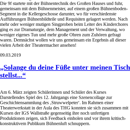
Die 9f startete mit der Bühnentechnik des Großen Hauses und fuhr,
gemeinsam mit dem Bühnenmeister, auf einem großen Bühnenboden-
Segment in die Kellergeschosse darunter, wo für verschiedenste
Aufführungen Bühnenbildteile und Requisiten gelagert werden. Nach
mehr oder weniger mutigen Singproben beim Leiter des Kinderchores
ging es zur Dramaturgie, dem Management und der Verwaltung, wo
weniger eigenes Tun und mehr große Ohren zum Zuhören gefragt
waren. Demnächst wollen wir uns gemeinsam ein Ergebnis all dieser
vielen Arbeit der Theatermacher ansehen!
09.03.2019
„Solange du deine Füße unter meinen Tisch
stellst...“
Am 6. März zeigten Schülerinnen und Schüler des Kurses
Darstellendes Spiel des 12. Jahrgangs eine Szenencollage zur
Geschichtensammlung des ‚Struwwelpeter‘. Im Rahmen einer
Theaterwerkstatt in der Aula des THG konnten sie sich zusammen mit
Kursen der IGS Wallstraße gegenseitig ihre noch unfertigen
Produktionen zeigen, sich Feedback einholen und vor ihrem kritisch-
konstruktivem Publikum Bühnenluft schnuppern.