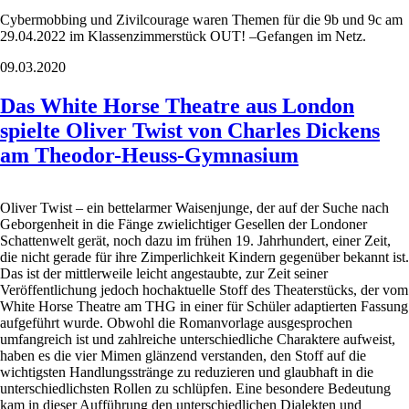
Cybermobbing und Zivilcourage waren Themen für die 9b und 9c am
29.04.2022 im Klassenzimmerstück OUT! –Gefangen im Netz.
09.03.2020
Das White Horse Theatre aus London
spielte Oliver Twist von Charles Dickens
am Theodor-Heuss-Gymnasium
Oliver Twist – ein bettelarmer Waisenjunge, der auf der Suche nach
Geborgenheit in die Fänge zwielichtiger Gesellen der Londoner
Schattenwelt gerät, noch dazu im frühen 19. Jahrhundert, einer Zeit,
die nicht gerade für ihre Zimperlichkeit Kindern gegenüber bekannt ist.
Das ist der mittlerweile leicht angestaubte, zur Zeit seiner
Veröffentlichung jedoch hochaktuelle Stoff des Theaterstücks, der vom
White Horse Theatre am THG in einer für Schüler adaptierten Fassung
aufgeführt wurde. Obwohl die Romanvorlage ausgesprochen
umfangreich ist und zahlreiche unterschiedliche Charaktere aufweist,
haben es die vier Mimen glänzend verstanden, den Stoff auf die
wichtigsten Handlungsstränge zu reduzieren und glaubhaft in die
unterschiedlichsten Rollen zu schlüpfen. Eine besondere Bedeutung
kam in dieser Aufführung den unterschiedlichen Dialekten und