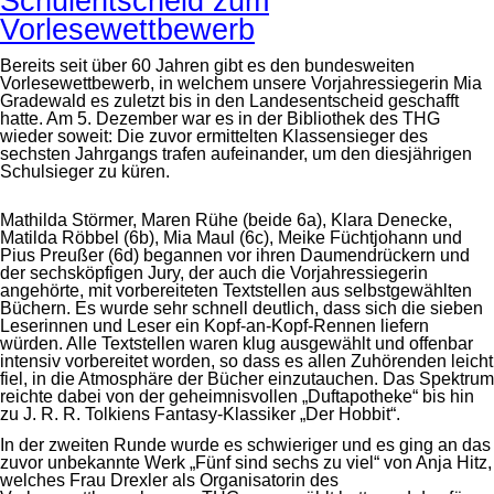
Schulentscheid zum
Vorlesewettbewerb
Bereits seit über 60 Jahren gibt es den bundesweiten
Vorlesewettbewerb, in welchem unsere Vorjahressiegerin Mia
Gradewald es zuletzt bis in den Landesentscheid geschafft
hatte. Am 5. Dezember war es in der Bibliothek des THG
wieder soweit: Die zuvor ermittelten Klassensieger des
sechsten Jahrgangs trafen aufeinander, um den diesjährigen
Schulsieger zu küren.
Mathilda Störmer, Maren Rühe (beide 6a), Klara Denecke,
Matilda Röbbel (6b), Mia Maul (6c), Meike Füchtjohann und
Pius Preußer (6d) begannen vor ihren Daumendrückern und
der sechsköpfigen Jury, der auch die Vorjahressiegerin
angehörte, mit vorbereiteten Textstellen aus selbstgewählten
Büchern. Es wurde sehr schnell deutlich, dass sich die sieben
Leserinnen und Leser ein Kopf-an-Kopf-Rennen liefern
würden. Alle Textstellen waren klug ausgewählt und offenbar
intensiv vorbereitet worden, so dass es allen Zuhörenden leicht
fiel, in die Atmosphäre der Bücher einzutauchen. Das Spektrum
reichte dabei von der geheimnisvollen „Duftapotheke“ bis hin
zu J. R. R. Tolkiens Fantasy-Klassiker „Der Hobbit“.
In der zweiten Runde wurde es schwieriger und es ging an das
zuvor unbekannte Werk „Fünf sind sechs zu viel“ von Anja Hitz,
welches Frau Drexler als Organisatorin des