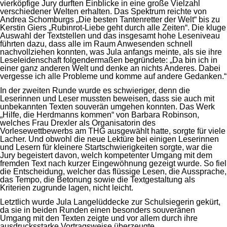
vierköpfige Jury durften Einblicke in eine große Vielzahl
verschiedener Welten erhalten. Das Spektrum reichte von
Andrea Schomburgs „Die besten Tantenretter der Welt“ bis zu
Kerstin Giers „Rubinrot-Liebe geht durch alle Zeiten“. Die kluge
Auswahl der Textstellen und das insgesamt hohe Leseniveau
führten dazu, dass alle im Raum Anwesenden schnell
nachvollziehen konnten, was Jula anfangs meinte, als sie ihre
Leseleidenschaft folgendermaßen begründete: „Da bin ich in
einer ganz anderen Welt und denke an nichts Anderes. Dabei
vergesse ich alle Probleme und komme auf andere Gedanken.“
In der zweiten Runde wurde es schwieriger, denn die
Leserinnen und Leser mussten beweisen, dass sie auch mit
unbekannten Texten souverän umgehen konnten. Das Werk
„Hilfe, die Herdmanns kommen“ von Barbara Robinson,
welches Frau Drexler als Organisatorin des
Vorlesewettbewerbs am THG ausgewählt hatte, sorgte für viele
Lacher. Und obwohl die neue Lektüre bei einigen Leserinnen
und Lesern für kleinere Startschwierigkeiten sorgte, war die
Jury begeistert davon, welch kompetenter Umgang mit dem
fremden Text nach kurzer Eingewöhnung gezeigt wurde. So fiel
die Entscheidung, welcher das flüssige Lesen, die Aussprache,
das Tempo, die Betonung sowie die Textgestaltung als
Kriterien zugrunde lagen, nicht leicht.
Letztlich wurde Jula Langelüddecke zur Schulsiegerin gekürt,
da sie in beiden Runden einen besonders souveränen
Umgang mit den Texten zeigte und vor allem durch ihre
ausdrucksstarke Vortragsweise überzeugte.