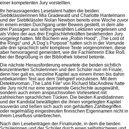
einer kompetenten Jury vorstellten.
Ihr herausragendes Lesetalent hatten die beiden
Siebtklässlerinnen Mia Gradewald und Charlotte Hantelmann
und der Siebtklässler Nolan Newbon bereits eine Woche zuvor
in einem ersten Durchgang unter Beweis gestellt, in dem alle
drei Passagen aus selbst gewählten Lektüren vorgelesen und
als Video der aus drei Englischlehrkräften bestehenden Jury
vorgelegt hatten. Mit Büchern wie „Robin Hood“, „The Lord of
the Rings“ und „A Dog’s Purpose” hatten sich in der Vorrunde
alle drei sprachlich sehr komplexe Texte vorgenommen, diese
aber hervorragend gemeistert, wie die Fachlehrerin Elke Roß
bei der Begrüßung in der Bibliothek lobend betonte.
Die nächste Herausforderung erwartete die beiden sichtlich
konzentrierten Schülerinnen und den Schüler nun im Finale,
denn hier galt es, einzelne Kapitel aus einem ihnen bis dahin
unbekannten Text aus dem Stehgreif vorzulesen. Mit dem
Detektivroman „The Lahti File“ von Richard MacAndrew hatte
die Jury nicht nur eine spannende Geschichte ausgewählt,
sondern auch einen anspruchsvollen Vorlesetext mit
zahlreichen sprachlichen Tücken. Die beiden Kandidatinnen
und der Kandidat bewältigten die ihnen vorgelegten Kapitel
souverän und ließen sich auch von gehäuften Zahlbegriffen
oder regelmäßig eingestreuten finnischen Eigennamen nicht in
ihrem Lesefluss unterbrechen.
Nach den Lesebeiträgen der Finalrunde, in dem die beiden
Schülerinnen und der Schüler durch einen selbstsicheren und