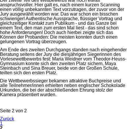
Der zweite Teil des Wettbewerbs war noch etwas
anspruchsvoller. Hier galt es, nach einem kurzen Scanning
einen völlig unbekannten Text vorzutragen, der zuvor von der
Jury ausgewählt worden war. Das war schon ein bisschen
schwieriger! Authentische Aussprache, flüssiger Vortrag und
gleichzeitiger Kontakt zum Publikum - und das Ganze bei
einem Text, den man zum ersten Mal liest - das sind schon
hohe Anforderungen! Doch auch hierbei zeigte sich das
Können der Probanden: Die meisten konnten durch einen
gelungenen Vortrag überzeugen.
Am Ende des zweiten Durchgangs standen nach eingehender
Beratung seitens der Jury die diesjährigen Siegerinnen des
Vorlesewettbewerbs fest: Maria Weidner vom Theodor-Heuss-
Gymnasium konnte sich den zweiten Platz sichern, Maya
Steinbach und Sina Breuer, beide von der Großen Schule,
teilten sich den ersten Platz.
Die Wettbewerbssieger bekamen attraktive Buchpreise und
alle Teilnehmer/innen erhielten neben englischer Schokolade
Urkunden, die bei der abschließenden Ehrung stolz der
Kamera präsentiert wurden.
Seite 2 von 2
Zurück
1
2