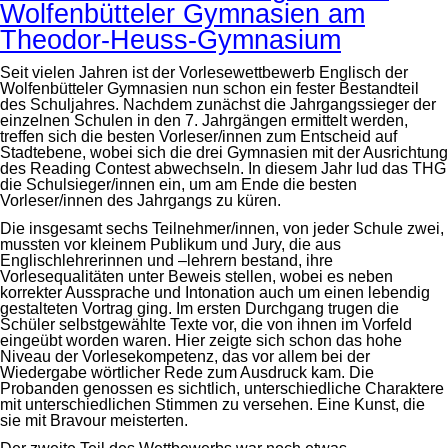
Wolfenbütteler Gymnasien am
Theodor-Heuss-Gymnasium
Seit vielen Jahren ist der Vorlesewettbewerb Englisch der
Wolfenbütteler Gymnasien nun schon ein fester Bestandteil
des Schuljahres. Nachdem zunächst die Jahrgangssieger der
einzelnen Schulen in den 7. Jahrgängen ermittelt werden,
treffen sich die besten Vorleser/innen zum Entscheid auf
Stadtebene, wobei sich die drei Gymnasien mit der Ausrichtung
des Reading Contest abwechseln. In diesem Jahr lud das THG
die Schulsieger/innen ein, um am Ende die besten
Vorleser/innen des Jahrgangs zu küren.
Die insgesamt sechs Teilnehmer/innen, von jeder Schule zwei,
mussten vor kleinem Publikum und Jury, die aus
Englischlehrerinnen und –lehrern bestand, ihre
Vorlesequalitäten unter Beweis stellen, wobei es neben
korrekter Aussprache und Intonation auch um einen lebendig
gestalteten Vortrag ging. Im ersten Durchgang trugen die
Schüler selbstgewählte Texte vor, die von ihnen im Vorfeld
eingeübt worden waren. Hier zeigte sich schon das hohe
Niveau der Vorlesekompetenz, das vor allem bei der
Wiedergabe wörtlicher Rede zum Ausdruck kam. Die
Probanden genossen es sichtlich, unterschiedliche Charaktere
mit unterschiedlichen Stimmen zu versehen. Eine Kunst, die
sie mit Bravour meisterten.