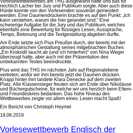
Vorlesewettbewerbes am THG ausgewählt hatte und das für
reichlich Lacher bei Jury und Publikum sorgte. Aber auch diese
Hürde konnte von den Vorlesenden souverän gemeistert
werden. Eine Daumendrückerin brachte es auf den Punkt: „Ich
kann verstehen, warum die hier gelandet sind.“ Eine
schwierige Aufgabe für die Jury und das Publikum, welches
ebenfalls eine Bewertung für flüssiges Lesen, Aussprache,
Tempo, Betonung und die Textgestaltung abgeben durfte.
Am Ende setzte sich Pius Preußer durch, der bereits mit der
atmosphärischen Gestaltung seines mitgebrachten Buches
„Ein Krokodil taucht ab (und ich hinterher)“ von Nina Weger
überzeugt hatte, aber auch mit der Präsentation des
unbekannten Textes beeindruckte.
Pius wird das THG im nächsten Jahr auf Regionalebene
vertreten, wofür wir ihm bereits jetzt die Daumen drücken.
Knapp hinter ihm landete Klara Denecke auf dem zweiten
Platz. Alle Klassensieger freuten sich am Ende über Nikoläuse
und Büchergutscheine, für welche wir uns herzlich beim Eltern-
und Freundeskreis bedanken. Das hohe Niveau des
Wettbewerbes zeigte vor allem eines: Lesen macht Spaß!
Ein Bericht von Christoph Heymel
18.06.2019
Vorlesewettbewerb Englisch der