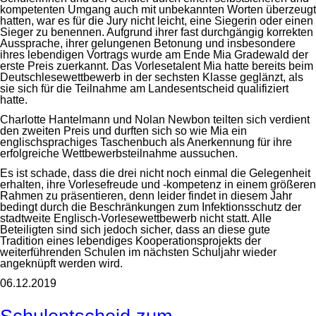
kompetenten Umgang auch mit unbekannten Worten überzeugt
hatten, war es für die Jury nicht leicht, eine Siegerin oder einen
Sieger zu benennen. Aufgrund ihrer fast durchgängig korrekten
Aussprache, ihrer gelungenen Betonung und insbesondere
ihres lebendigen Vortrags wurde am Ende Mia Gradewald der
erste Preis zuerkannt. Das Vorlesetalent Mia hatte bereits beim
Deutschlesewettbewerb in der sechsten Klasse geglänzt, als
sie sich für die Teilnahme am Landesentscheid qualifiziert
hatte.
Charlotte Hantelmann und Nolan Newbon teilten sich verdient
den zweiten Preis und durften sich so wie Mia ein
englischsprachiges Taschenbuch als Anerkennung für ihre
erfolgreiche Wettbewerbsteilnahme aussuchen.
Es ist schade, dass die drei nicht noch einmal die Gelegenheit
erhalten, ihre Vorlesefreude und -kompetenz in einem größeren
Rahmen zu präsentieren, denn leider findet in diesem Jahr
bedingt durch die Beschränkungen zum Infektionsschutz der
stadtweite Englisch-Vorlesewettbewerb nicht statt. Alle
Beteiligten sind sich jedoch sicher, dass an diese gute
Tradition eines lebendiges Kooperationsprojekts der
weiterführenden Schulen im nächsten Schuljahr wieder
angeknüpft werden wird.
06.12.2019