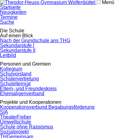
Menü
Navigation
Startseite
überspringen
Neuigkeiten
Termine
Suche
Navigation
Die Schule
überspringen
Auf einen Blick
Nach der Grundschule ans THG
Sekundarstufe I
Sekundarstufe II
Leitbild
Personen und Gremien
Kollegium
Schulvorstand
Schülervertretung
Schulelternrat
Eltern- und Freundeskreis
Ehemaligenverband
Projekte und Kooperationen
Kooperationsverbund Begabungsförderung
SIA
TheaterFieber
Umweltschule
Schule ohne Rassismus
Sozialprojekt
THGemeinsam