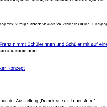
tiver Vortrag von Michael Roos, Medienreferent der Landesstelle Jugendschutz, s
g angereiste Zeitzeugin Michaela Vidláková SchülerInnen des 10. und 11. Jahrgangs
ar Frenz nimmt Schülerinnen und Schüler mit auf e
ucht, so auch in der Biologie.
ker Konzept
men der Ausstellung „Demokratie als Lebensform“