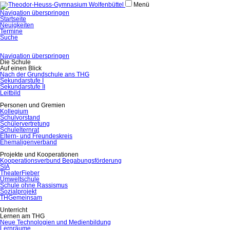
Menü
Navigation überspringen
Startseite
Neuigkeiten
Termine
Suche
Navigation überspringen
Die Schule
Auf einen Blick
Nach der Grundschule ans THG
Sekundarstufe I
Sekundarstufe II
Leitbild
Personen und Gremien
Kollegium
Schulvorstand
Schülervertretung
Schulelternrat
Eltern- und Freundeskreis
Ehemaligenverband
Projekte und Kooperationen
Kooperationsverbund Begabungsförderung
SIA
TheaterFieber
Umweltschule
Schule ohne Rassismus
Sozialprojekt
THGemeinsam
Unterricht
Lernen am THG
Neue Technologien und Medienbildung
Lernräume