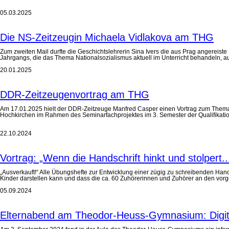
05.03.2025
Die NS-Zeitzeugin Michaela Vidlakova am THG
Zum zweiten Mail durfte die Geschichtslehrerin Sina Ivers die aus Prag angereis
Jahrgangs, die das Thema Nationalsozialismus aktuell im Unterricht behandeln, a
20.01.2025
DDR-Zeitzeugenvortrag am THG
Am 17.01.2025 hielt der DDR-Zeitzeuge Manfred Casper einen Vortrag zum Thema „F
Hochkirchen im Rahmen des Seminarfachprojektes im 3. Semester der Qualifikati
22.10.2024
Vortrag: „Wenn die Handschrift hinkt und stolpert..
„Ausverkauft!“ Alle Übungshefte zur Entwicklung einer zügig zu schreibenden Hand
Kinder darstellen kann und dass die ca. 60 Zuhörerinnen und Zuhörer an den vorg
05.09.2024
Elternabend am Theodor-Heuss-Gymnasium: Digita