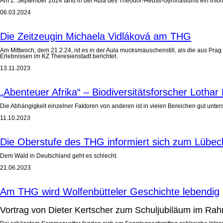
Am 2. September 2024 fand in der Aula des Theodor-Heuss-Gymnasiums ein informa
06.03.2024
Die Zeitzeugin Michaela Vidláková am THG
Am Mittwoch, dem 21.2.24, ist es in der Aula mucksmäuschenstill, als die aus Pra
Erlebnissen im KZ Theresienstadt berichtet.
13.11.2023
„Abenteuer Afrika“ – Biodiversitätsforscher Loth
Die Abhängigkeit einzelner Faktoren von anderen ist in vielen Bereichen gut unters
11.10.2023
Die Oberstufe des THG informiert sich zum Lübec
Dem Wald in Deutschland geht es schlecht.
21.06.2023
Am THG wird Wolfenbütteler Geschichte lebendig
Vortrag von Dieter Kertscher zum Schuljubiläum im Rah