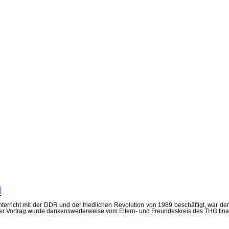
d
nterricht mit der DDR und der friedlichen Revolution von 1989 beschäftigt, wa
r Vortrag wurde dankenswerterweise vom Eltern- und Freundeskreis des THG finan