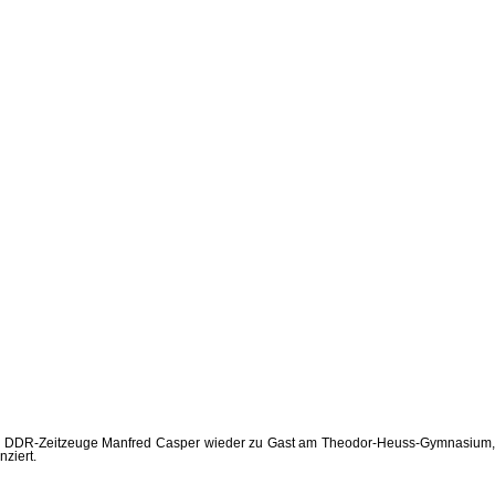
r der DDR-Zeitzeuge Manfred Casper wieder zu Gast am Theodor-Heuss-Gymnasium,
ziert.