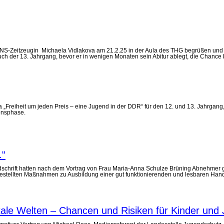
te NS-Zeitzeugin Michaela Vidlakova am 21.2.25 in der Aula des THG begrüßen und 
uch der 13. Jahrgang, bevor er in wenigen Monaten sein Abitur ablegt, die Chanc
reiheit um jeden Preis – eine Jugend in der DDR“ für den 12. und 13. Jahrgang, 
onsphase.
.“
schrift hatten nach dem Vortrag von Frau Maria-Anna Schulze Brüning Abnehmer gef
estellten Maßnahmen zu Ausbildung einer gut funktionierenden und lesbaren Handsc
le Welten – Chancen und Risiken für Kinder und 