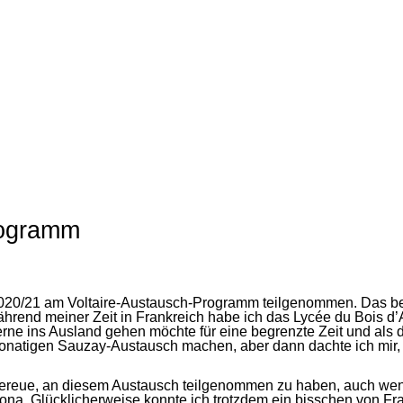
rogramm
e 2020/21 am Voltaire-Austausch-Programm teilgenommen. Das be
ährend meiner Zeit in Frankreich habe ich das Lycée du Bois d’
gerne ins Ausland gehen möchte für eine begrenzte Zeit und als
eimonatigen Sauzay-Austausch machen, aber dann dachte ich mir, 
ereue, an diesem Austausch teilgenommen zu haben, auch wenn es
na. Glücklicherweise konnte ich trotzdem ein bisschen von Fra