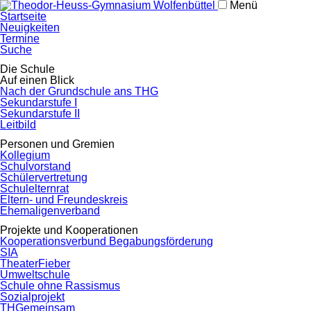
Menü
Navigation
Startseite
überspringen
Neuigkeiten
Termine
Suche
Navigation
Die Schule
überspringen
Auf einen Blick
Nach der Grundschule ans THG
Sekundarstufe I
Sekundarstufe II
Leitbild
Personen und Gremien
Kollegium
Schulvorstand
Schülervertretung
Schulelternrat
Eltern- und Freundeskreis
Ehemaligenverband
Projekte und Kooperationen
Kooperationsverbund Begabungsförderung
SIA
TheaterFieber
Umweltschule
Schule ohne Rassismus
Sozialprojekt
THGemeinsam