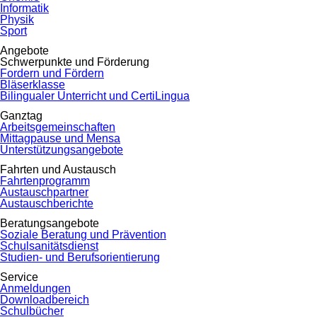
Informatik
Physik
Sport
Angebote
Schwerpunkte und Förderung
Fordern und Fördern
Bläserklasse
Bilingualer Unterricht und CertiLingua
Ganztag
Arbeitsgemeinschaften
Mittagpause und Mensa
Unterstützungsangebote
Fahrten und Austausch
Fahrtenprogramm
Austauschpartner
Austauschberichte
Beratungsangebote
Soziale Beratung und Prävention
Schulsanitätsdienst
Studien- und Berufsorientierung
Service
Anmeldungen
Downloadbereich
Schulbücher