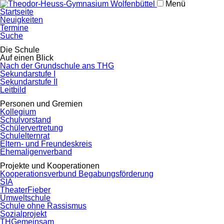
Menü
Navigation
Startseite
überspringen
Neuigkeiten
Termine
Suche
Navigation
Die Schule
überspringen
Auf einen Blick
Nach der Grundschule ans THG
Sekundarstufe I
Sekundarstufe II
Leitbild
Personen und Gremien
Kollegium
Schulvorstand
Schülervertretung
Schulelternrat
Eltern- und Freundeskreis
Ehemaligenverband
Projekte und Kooperationen
Kooperationsverbund Begabungsförderung
SIA
TheaterFieber
Umweltschule
Schule ohne Rassismus
Sozialprojekt
THGemeinsam